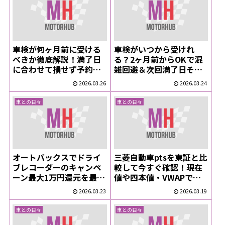
車検が何ヶ月前に受ける
車検がいつから受けれ
べきか徹底解説！満了日
る？2ヶ月前からOKで混
に合わせて損せず予約・
雑回避＆次回満了日その
期間を最大活用
まま！
2026.03.26
2026.03.24
車との日々
車との日々
オートバックスでドライ
三菱自動車ptsを東証と比
ブレコーダーのキャンペ
較して今すぐ確認！現在
ーン最大1万円還元を最速
値や四本値・VWAPで差
解説！ユーザー必見のお
益チャンスを見逃すな
2026.03.23
2026.03.19
得情報
車との日々
車との日々