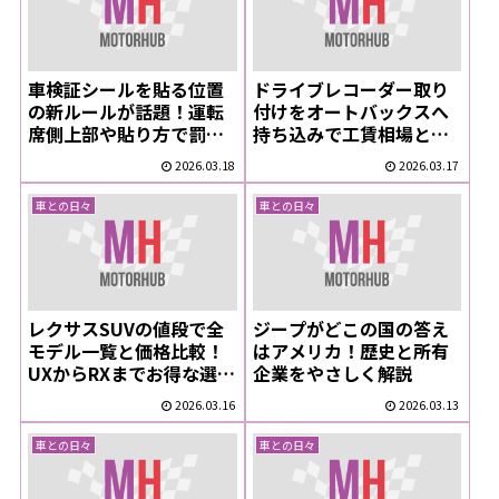
車検証シールを貼る位置
ドライブレコーダー取り
の新ルールが話題！運転
付けをオートバックスへ
席側上部や貼り方で罰則
持ち込みで工賃相場と予
回避する秘訣
約のコツ徹底解説！プロ
2026.03.18
2026.03.17
が教えるお得な活用術
車との日々
車との日々
レクサスSUVの値段で全
ジープがどこの国の答え
モデル一覧と価格比較！
はアメリカ！歴史と所有
UXからRXまでお得な選び
企業をやさしく解説
方徹底ガイド
2026.03.16
2026.03.13
車との日々
車との日々