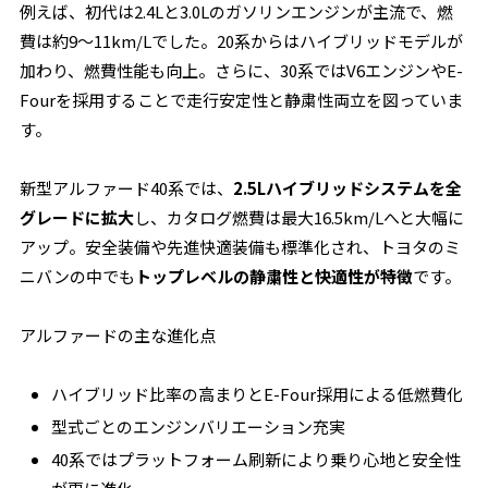
例えば、初代は2.4Lと3.0Lのガソリンエンジンが主流で、燃
費は約9〜11km/Lでした。20系からはハイブリッドモデルが
加わり、燃費性能も向上。さらに、30系ではV6エンジンやE-
Fourを採用することで走行安定性と静粛性両立を図っていま
す。
新型アルファード40系では、
2.5Lハイブリッドシステムを全
グレードに拡大
し、カタログ燃費は最大16.5km/Lへと大幅に
アップ。安全装備や先進快適装備も標準化され、トヨタのミ
ニバンの中でも
トップレベルの静粛性と快適性が特徴
です。
アルファードの主な進化点
ハイブリッド比率の高まりとE-Four採用による低燃費化
型式ごとのエンジンバリエーション充実
40系ではプラットフォーム刷新により乗り心地と安全性