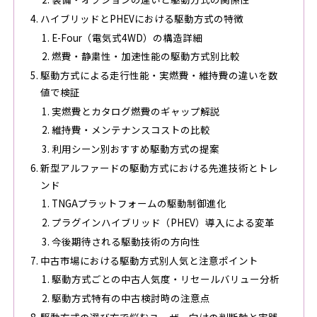
ハイブリッドとPHEVにおける駆動方式の特徴
E-Four（電気式4WD）の構造詳細
燃費・静粛性・加速性能の駆動方式別比較
駆動方式による走行性能・実燃費・維持費の違いを数
値で検証
実燃費とカタログ燃費のギャップ解説
維持費・メンテナンスコストの比較
利用シーン別おすすめ駆動方式の提案
新型アルファードの駆動方式における先進技術とトレ
ンド
TNGAプラットフォームの駆動制御進化
プラグインハイブリッド（PHEV）導入による変革
今後期待される駆動技術の方向性
中古市場における駆動方式別人気と注意ポイント
駆動方式ごとの中古人気度・リセールバリュー分析
駆動方式特有の中古検討時の注意点
駆動方式の選び方で悩むユーザー向けの判断軸と実践