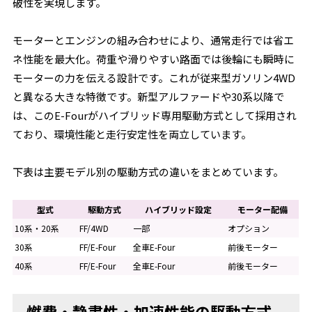
破性を実現します。
モーターとエンジンの組み合わせにより、通常走行では省エ
ネ性能を最大化。荷重や滑りやすい路面では後輪にも瞬時に
モーターの力を伝える設計です。これが従来型ガソリン4WD
と異なる大きな特徴です。新型アルファードや30系以降で
は、このE-Fourがハイブリッド専用駆動方式として採用され
ており、環境性能と走行安定性を両立しています。
下表は主要モデル別の駆動方式の違いをまとめています。
型式
駆動方式
ハイブリッド設定
モーター配備
10系・20系
FF/4WD
一部
オプション
30系
FF/E-Four
全車E-Four
前後モーター
40系
FF/E-Four
全車E-Four
前後モーター
燃費・静粛性・加速性能の駆動方式