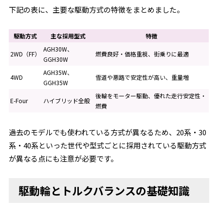
下記の表に、主要な駆動方式の特徴をまとめました。
駆動方式
主な採用型式
特徴
AGH30W、
2WD（FF）
燃費良好・価格重視、街乗りに最適
GGH30W
AGH35W、
4WD
雪道や悪路で安定性が高い、重量増
GGH35W
後輪をモーター駆動、優れた走行安定性・
E-Four
ハイブリッド全般
燃費
過去のモデルでも使われている方式が異なるため、20系・30
系・40系といった世代や型式ごとに採用されている駆動方式
が異なる点にも注意が必要です。
駆動輪とトルクバランスの基礎知識