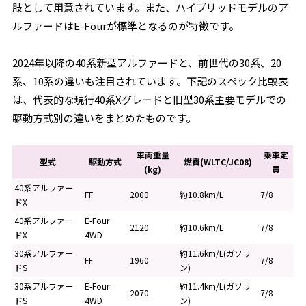
肢として用意されています。また、ハイブリッドモデルのア
ルファードはE-Fourが標準となるのが特徴です。
2024年以降の40系新型アルファードと、前世代の30系、20
系、10系の違いも注目されています。下記のスペック比較表
は、代表的な現行40系Xグレードと旧型30系主要モデルでの
駆動方式別の違いをまとめたものです。
車両重量
乗車定
型式
駆動方式
燃費(WLTC/JC08)
(kg)
員
40系アルファー
FF
2000
約10.8km/L
7/8
ドX
40系アルファー
E-Four
2120
約10.6km/L
7/8
ドX
4WD
30系アルファー
約11.6km/L(ガソリ
FF
1960
7/8
ドS
ン)
30系アルファー
E-Four
約11.4km/L(ガソリ
2070
7/8
ドS
4WD
ン)