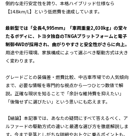
倒的な走行安定性を誇り、本格ハイブリッド仕様なら
【14.8km/L】という低燃費を達成しています。
最新型では「全長4,995mm」「車両重量2,030kg」の堂々
たるボディに、トヨタ独自のTNGAプラットフォームと電子
制御4WDが採用され、曲がりやすさと安全性がさらに向上。
用途や走行環境、家族構成によって選ぶべき駆動方式は大き
く変わります。
グレードごとの装備差・燃費比較、中古車市場での人気傾向
まで、必要な情報を専門的な視点から一つひとつ数値で解
説。正確な現状を知ることで「余計な維持費を抑えたい」
「後悔せずに選びたい」という思いにも応えます。
【結論】本記事では、あなたの疑問にすべて答えるべく、ア
ルファードの駆動方式の違いと最適な選び方を徹底解説しま
す。今まで見落としがちな詳細やおトクに乗るポイントも、