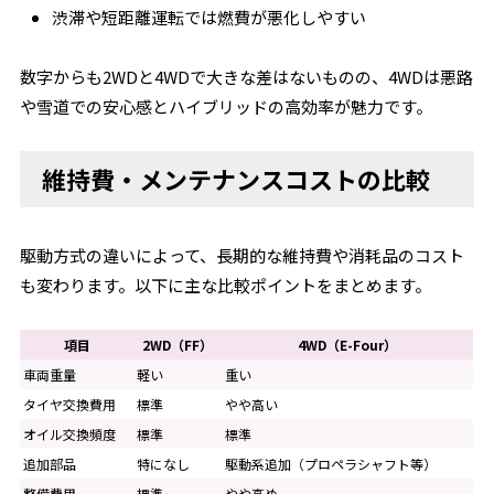
渋滞や短距離運転では燃費が悪化しやすい
数字からも2WDと4WDで大きな差はないものの、4WDは悪路
や雪道での安心感とハイブリッドの高効率が魅力です。
維持費・メンテナンスコストの比較
駆動方式の違いによって、長期的な維持費や消耗品のコスト
も変わります。以下に主な比較ポイントをまとめます。
項目
2WD（FF）
4WD（E-Four）
車両重量
軽い
重い
タイヤ交換費用
標準
やや高い
オイル交換頻度
標準
標準
追加部品
特になし
駆動系追加（プロペラシャフト等）
整備費用
標準
やや高め