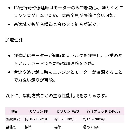
EV走行時や低速時
はモーターのみで駆動し、ほとんどエ
ンジン音がしないため、乗員全員が快適に会話可能。
高速域でも防音構造と合わせて雑音が減少。
加速性能
発進時
はモーターが即時最大トルクを発揮し、車重のあ
るアルファードでも軽快な加速感を体感。
合流や追い越し時
もエンジンとモーターが協調すること
で力強い走りが可能。
以下に、駆動方式ごとの主な性能比較をまとめます。
項目
ガソリン FF
ガソリン 4WD
ハイブリッド E-Four
燃費目安
約10〜12km/L
約9〜11km/L
約14〜20km/L
静粛性
標準
標準
極めて高い