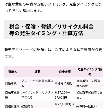
は主な費用の中身や支払いタイミング、発生タイミングにつ
いて詳しく解説します。
税金・保険・登録／リサイクル料金
等の発生タイミング・計算方法
新車アルファードの総額には、以下のような法定費用が必要
です。
発生タイミング/備
費用名
概要
目安金額
考
グレードや排気量で異な
毎年4月1日に所有
自動車税
車種毎に変動
る
者へ課税
自動車重量
ハイブリッド・ガソリン
約37,200～
初回新車登録時に支
税
で異なる
57,000円
払い
約27,000円(37
自賠責保険
強制保険
納車時一括払い