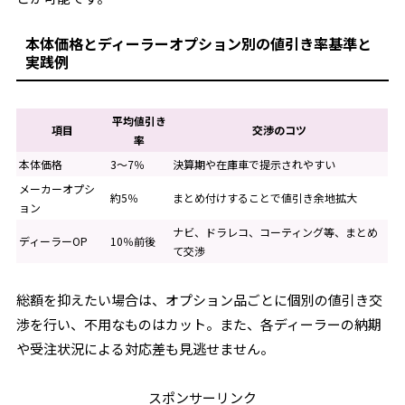
本体価格とディーラーオプション別の値引き率基準と
実践例
平均値引き
項目
交渉のコツ
率
本体価格
3～7％
決算期や在庫車で提示されやすい
メーカーオプシ
約5％
まとめ付けすることで値引き余地拡大
ョン
ナビ、ドラレコ、コーティング等、まとめ
ディーラーOP
10％前後
て交渉
総額を抑えたい場合は、オプション品ごとに個別の値引き交
渉を行い、不用なものはカット。また、各ディーラーの納期
や受注状況による対応差も見逃せません。
スポンサーリンク