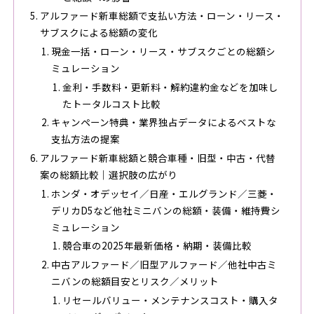
アルファード新車総額で支払い方法・ローン・リース・
サブスクによる総額の変化
現金一括・ローン・リース・サブスクごとの総額シ
ミュレーション
金利・手数料・更新料・解約違約金などを加味し
たトータルコスト比較
キャンペーン特典・業界独占データによるベストな
支払方法の提案
アルファード新車総額と競合車種・旧型・中古・代替
案の総額比較｜選択肢の広がり
ホンダ・オデッセイ／日産・エルグランド／三菱・
デリカD5など他社ミニバンの総額・装備・維持費シ
ミュレーション
競合車の2025年最新価格・納期・装備比較
中古アルファード／旧型アルファード／他社中古ミ
ニバンの総額目安とリスク／メリット
リセールバリュー・メンテナンスコスト・購入タ