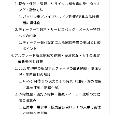
税金・保険・登録／リサイクル料金等の発生タイミ
ング・計算方法
ガソリン車／ハイブリッド／PHEVで異なる諸費
用の具体例
ディーラー手数料・サービスパック・メーカー特典
などの内訳
ディーラー個別設定による総額差異の要因と比較
ポイント
アルファード新車総額で納期・受注状況・入手の現実
｜最新動向と対策
2025年現在の新型アルファードの最新納期・受注状
況・生産体制の解説
4～5ヶ月待ちの現実とその背景（国内・海外需要
／生産体制／供給不足）
予約抽選・優先予約枠・複数ディーラー比較の実効
性と注意点
在庫車・展示車・販売店独自ロットの入手可能性
と総額への影響