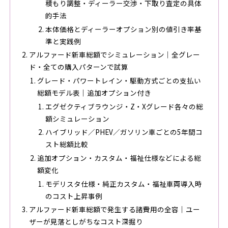
積もり調整・ディーラー交渉・下取り査定の具体
的手法
本体価格とディーラーオプション別の値引き率基
準と実践例
アルファード新車総額でシミュレーション｜全グレー
ド・全ての購入パターンで試算
グレード・パワートレイン・駆動方式ごとの支払い
総額モデル表｜追加オプション付き
エグゼクティブラウンジ・Z・Xグレード各々の総
額シミュレーション
ハイブリッド／PHEV／ガソリン車ごとの5年間コ
スト総額比較
追加オプション・カスタム・福祉仕様などによる総
額変化
モデリスタ仕様・純正カスタム・福祉車両導入時
のコスト上昇事例
アルファード新車総額で発生する諸費用の全容｜ユー
ザーが見落としがちなコスト深掘り