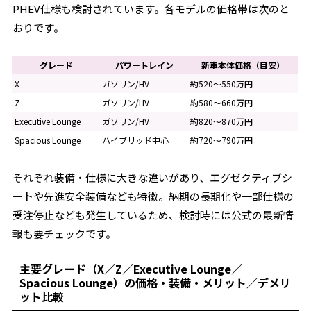
PHEV仕様も検討されています。各モデルの価格帯は次のと
おりです。
グレード
パワートレイン
新車本体価格（目安）
X
ガソリン/HV
約520～550万円
Z
ガソリン/HV
約580～660万円
Executive Lounge
ガソリン/HV
約820～870万円
Spacious Lounge
ハイブリッド中心
約720～790万円
それぞれ装備・仕様に大きな違いがあり、エグゼクティブシ
ートや先進安全装備なども特徴。納期の長期化や一部仕様の
受注停止なども発生しているため、検討時には公式の最新情
報も要チェックです。
主要グレード（X／Z／Executive Lounge／
Spacious Lounge）の価格・装備・メリット／デメリ
ット比較