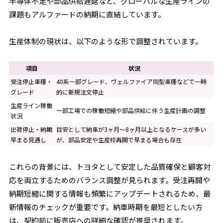
半導体不足や部品供給遅延など、グローバルな生産ラインの
課題もアルファードの納期に直結しています。
生産体制の現状は、以下のような形で調整されています。
項目
状況
受注停止車種・
40系一部グレード、ヴェルファイア同型車種などで一時
グレード
的に新規注文停止
生産ライン稼働
一部工場での稼働短縮や部品供給に伴う生産計画の調整
状況
出荷停止・納期
目安として納車が3ヶ月～8ヶ月以上となるケースが多い
早まる見通し
が、部品安定や生産枠再開で早まる場合も存在
これらの背景には、トヨタとして安定した品質確保と顧客対
応を両立するためのバランス調整が見られます。受注再開や
納期短縮に関する情報も頻繁にアップデートされるため、最
新情報のチェックが重要です。納車時期を最短としたい方
は、契約前に販売店への詳細な確認が推奨されます。