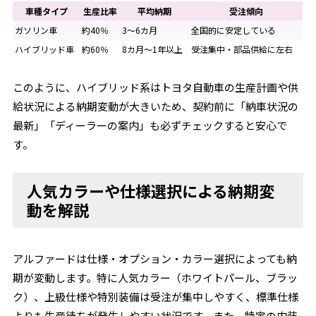
車種タイプ
生産比率
平均納期
受注傾向
ガソリン車
約40％
3～6カ月
全国的に安定している
ハイブリッド車
約60％
8カ月～1年以上
受注集中・部品供給に左右
このように、ハイブリッド系はトヨタ自動車の生産計画や供
給状況による納期変動が大きいため、契約前に「納車状況の
最新」「ディーラーの案内」も必ずチェックすると安心で
す。
人気カラーや仕様選択による納期変
動を解説
アルファードは仕様・オプション・カラー選択によっても納
期が変動します。特に人気カラー（ホワイトパール、ブラッ
ク）、上級仕様や特別装備は受注が集中しやすく、標準仕様
よりも生産待ちが発生しやすい状況です。また、特定の内装