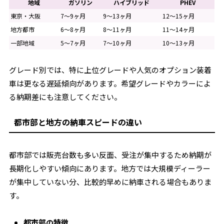
地域
ガソリン
ハイブリッド
PHEV
東京・大阪
7〜9ヶ月
9〜13ヶ月
12〜15ヶ月
地方都市
6〜8ヶ月
8〜11ヶ月
11〜14ヶ月
一部地域
5〜7ヶ月
7〜10ヶ月
10〜13ヶ月
グレード別では、特に上位グレードや人気のオプション装着
車は更なる遅延傾向があります。希望グレードやカラーによ
る納期差にも注意してください。
都市部と地方の納車スピードの違い
都市部では販売台数も多い反面、受注が集中するため納期が
長期化しやすい傾向にあります。地方では大規模ディーラー
が集中していない分、比較的早めに納車される場合もありま
す。
都市部の特徴