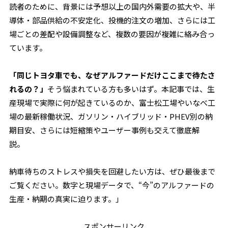
読者のために、背景には予想以上の国内外需要の拡大や、半
導体・部品供給の不安定化、投機的注文の増加、さらには工
場ごとの差配や設備調整など、複数の要因が複雑に絡み合っ
ています。
「同じトヨタ車でも、なぜアルファードだけここまで待たさ
れるの？」
そう悩まれている方も多いはず。本記事では、生
産現場で実際に何が起きているのか、富士松工場やいなべ工
場の最新稼働状況、ガソリン・ハイブリッド・PHEV別の納
期目安、さらには短縮策やユーザー事例も交えて徹底解
説。
納車待ちのストレスや損失を回避したい方は、ぜひ最後まで
ご覧ください。数字と現場データで、“今”のアルファードの
生産・納期の真実に迫ります。」
スポンサーリンク