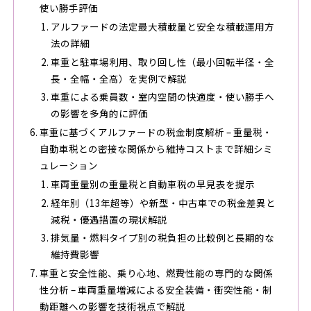
使い勝手評価
アルファードの法定最大積載量と安全な積載運用方
法の詳細
車重と駐車場利用、取り回し性（最小回転半径・全
長・全幅・全高）を実例で解説
車重による乗員数・室内空間の快適度・使い勝手へ
の影響を多角的に評価
車重に基づくアルファードの税金制度解析 – 重量税・
自動車税との密接な関係から維持コストまで詳細シミ
ュレーション
車両重量別の重量税と自動車税の早見表を提示
経年別（13年超等）や新型・中古車での税金差異と
減税・優遇措置の現状解説
排気量・燃料タイプ別の税負担の比較例と長期的な
維持費影響
車重と安全性能、乗り心地、燃費性能の専門的な関係
性分析 – 車両重量増減による安全装備・衝突性能・制
動距離への影響を技術視点で解説