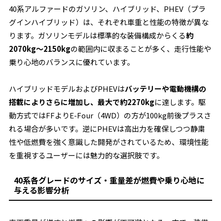
40系アルファードのガソリン、ハイブリッド、PHEV（プラ
グインハイブリッド）は、それぞれ車重と性能の特徴が異な
ります。ガソリンモデルは標準的な装備構成からくる
約
2070kg～2150kg
の範囲内に収まることが多く、走行性能や
乗り心地のバランスに優れています。
ハイブリッドモデルおよびPHEVは
バッテリーや電動機構の
搭載によりさらに増加し、最大で約2270kg
に達します。駆
動方式ではFFよりE-Four（4WD）の方が100kg前後プラスさ
れる場合が多いです。逆にPHEVは高出力を確保しつつ静粛
性や低燃費を強く意識した開発がされているため、環境性能
を重視するユーザーには魅力的な選択肢です。
40系各グレードのサイズ・重量差が燃費や乗り心地に
与える影響分析