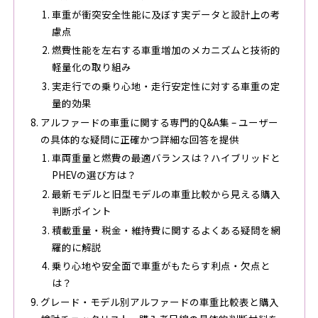
車重が衝突安全性能に及ぼす実データと設計上の考
慮点
燃費性能を左右する車重増加のメカニズムと技術的
軽量化の取り組み
実走行での乗り心地・走行安定性に対する車重の定
量的効果
アルファードの車重に関する専門的Q&A集 – ユーザー
の具体的な疑問に正確かつ詳細な回答を提供
車両重量と燃費の最適バランスは？ハイブリッドと
PHEVの選び方は？
最新モデルと旧型モデルの車重比較から見える購入
判断ポイント
積載重量・税金・維持費に関するよくある疑問を網
羅的に解説
乗り心地や安全面で車重がもたらす利点・欠点と
は？
グレード・モデル別アルファードの車重比較表と購入