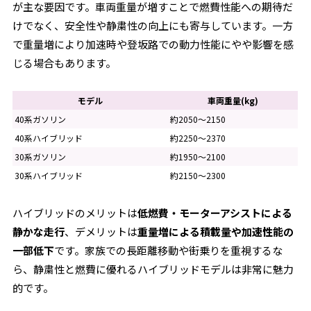
が主な要因です。車両重量が増すことで燃費性能への期待だ
けでなく、安全性や静粛性の向上にも寄与しています。一方
で重量増により加速時や登坂路での動力性能にやや影響を感
じる場合もあります。
モデル
車両重量(kg)
40系ガソリン
約2050～2150
40系ハイブリッド
約2250～2370
30系ガソリン
約1950～2100
30系ハイブリッド
約2150～2300
ハイブリッドのメリットは
低燃費・モーターアシストによる
静かな走行
、デメリットは
重量増による積載量や加速性能の
一部低下
です。家族での長距離移動や街乗りを重視するな
ら、静粛性と燃費に優れるハイブリッドモデルは非常に魅力
的です。