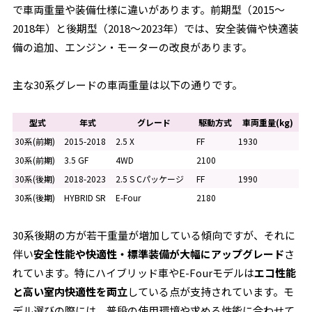
で車両重量や装備仕様に違いがあります。前期型（2015～
2018年）と後期型（2018～2023年）では、安全装備や快適装
備の追加、エンジン・モーターの改良があります。
主な30系グレードの車両重量は以下の通りです。
型式
年式
グレード
駆動方式
車両重量(kg)
30系(前期)
2015-2018
2.5 X
FF
1930
30系(前期)
3.5 GF
4WD
2100
30系(後期)
2018-2023
2.5 S Cパッケージ
FF
1990
30系(後期)
HYBRID SR
E-Four
2180
30系後期の方が若干重量が増加している傾向ですが、それに
伴い
安全性能や快適性・標準装備が大幅にアップグレード
さ
れています。特にハイブリッド車やE-Fourモデルは
エコ性能
と高い室内快適性を両立
している点が支持されています。モ
デル選びの際には、普段の使用環境や求める性能に合わせて