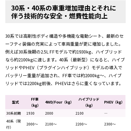
30系・40系の車重増加理由とそれに
伴う技術的な安全・燃費性能向上
30系では高剛性ボディ構造や多機能な電動シート、最新のセ
ーフティ装備の充実によって車両重量が更に増加しました。
例えば30系後期の2.5L FFモデルで約1930kg、ハイブリッド
なら約2100kgに達します。40系（最新型）になると、ハイブ
リッドやPHEV（プラグインハイブリッド）モデルの導入で
バッテリー重量が追加され、FF車では約2000kg～、ハイブ
リッドでは2200kg前後、PHEVはさらに重くなっています。
FF車
ハイブリッド
型式
4WD/Four（kg）
PHEV（kg）
（kg）
（kg）
30系前期
1930
2000
2100
―
40系（現
2000～
2100～
2200～
2300～
行）