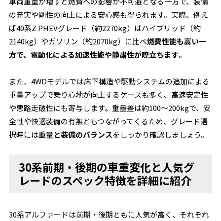
車両重量が増すと燃費への影響が不可避となる一方で、装備
の充実や剛性の向上による安心感も得られます。実際、例え
ば40系Z PHEVグレード（約2270kg）はハイブリッド（約
2140kg）やガソリン（約2070kg）に比べ
燃費性能も高い一
方で、電動化による加速性能や静粛性が際立ちます
。
また、4WDモデルでは床下構造や駆動システムの追加による
重量アップで乗り心地が向上するケースも多く、高速安定性
や悪路走破性にも寄与します。重量差は約100～200kgで、安
全性や快適装備の有無ともつながってくるため、グレード選
択時には
重量と装備のバランス
をしっかり確認しましょう。
30系前期・後期の車重変化と人気グ
レードのスペック特徴を詳細に紹介
30系アルファードは前期・後期ともに人気が高く、それぞれ