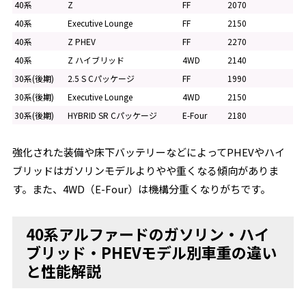
40系
Z
FF
2070
40系
Executive Lounge
FF
2150
40系
Z PHEV
FF
2270
40系
Z ハイブリッド
4WD
2140
30系(後期)
2.5 S Cパッケージ
FF
1990
30系(後期)
Executive Lounge
4WD
2150
30系(後期)
HYBRID SR Cパッケージ
E-Four
2180
強化された装備や床下バッテリーなどによってPHEVやハイ
ブリッドはガソリンモデルよりやや重くなる傾向がありま
す。また、4WD（E-Four）は機構分重くなりがちです。
40系アルファードのガソリン・ハイ
ブリッド・PHEVモデル別車重の違い
と性能解説