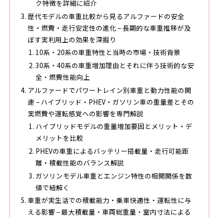
ク特徴を詳細に紹介
歴代モデルの車重比較から見るアルファードの安全
性・燃費・走行安定性の進化 – 長期的な車重推移が及
ぼす実利用上の効果を深掘り
10系・20系の車重特性と当時の市場・技術背景
30系・40系の車重増加理由とそれに伴う技術的な安
全・燃費性能向上
アルファードでパワートレイン別車重と動力性能の関
連 – ハイブリッド・PHEV・ガソリン車の重量差とその
実燃費や運転感覚への影響を専門解説
ハイブリッドモデルの重量増加要因とメリット・デ
メリットを比較
PHEVの車重によるバッテリー搭載量・走行可能距
離・積載性能のバランス解説
ガソリンモデル車重とエンジン特性の相関関係を数
値で紐解く
車重が実生活での積載能力・乗車快適性・運転性に与
える影響 – 最大積載量・車両総重量・室内寸法による