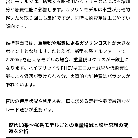
含むモデルでは、搭載する駆動用バッテリーなどによる増加
分が燃費性能に影響します。ガソリンモデルは車重が比較的
軽いため取り回しも良好ですが、同時に燃費差は生じやすい
傾向です。
維持費面では、
重量税や燃費によるガソリンコスト
が大きな
ポイントとなります。たとえば、新型40系アルファードで
2,200kgを超えるモデルの場合、重量税はクラスが一段上に
なります。ハイブリッドやPHEVはエコカー減税や低燃費性
能による優遇が受けられる分、実質的な維持費はバランスが
取れています。
普段の使用状況や利用人数、車に求める走行性能で最適なグ
レード選びが重要です。
歴代10系〜40系モデルごとの重量増減と設計思想の変
遷を分析