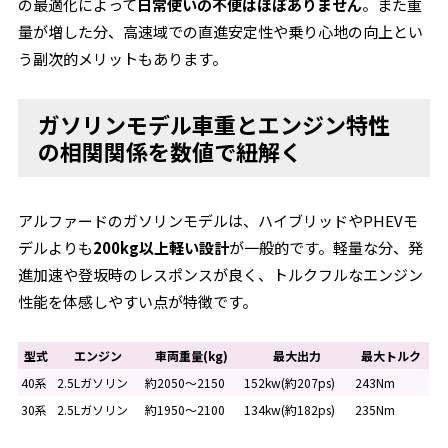
の最適化によって
日常使いの不便はほぼありません
。また重
量が増した分、高速域での直進安定性や乗り心地の向上とい
う副次的メリットもあります。
ガソリンモデル車重とエンジン特性
の相関関係を数値で紐解く
アルファードのガソリンモデルは、ハイブリッドやPHEVモ
デルよりも
200kg以上軽い設計
が一般的です。軽量な分、発
進加速や登坂時のレスポンスが良く、トルクフルなエンジン
性能を体感しやすい点が特徴です。
型式
エンジン
車両重量(kg)
最大出力
最大トルク
40系
2.5Lガソリン
約2050～2150
152kw(約207ps)
243Nm
30系
2.5Lガソリン
約1950～2100
134kw(約182ps)
235Nm