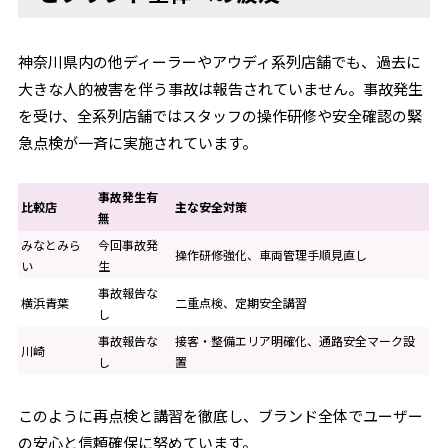
神奈川県内の他ディーラーやアウディ系列店舗でも、過去に
大きな人的被害を伴う事故は報告されていません。事故発生
を受け、全系列店舗ではスタッフの操作研修や安全確認の緊
急点検が一斉に実施されています。
事故発生有
比較店
主な安全対策
無
みなとみら
今回事故発
操作研修強化、車両管理手順見直し
い
生
事故報告な
横浜青葉
二重点検、定期安全講習
し
事故報告な
接客・整備エリア明確化、通路安全マーク設
川崎
し
置
このように再点検と講習を徹底し、ブランド全体でユーザー
の安心と信頼確保に努めています。