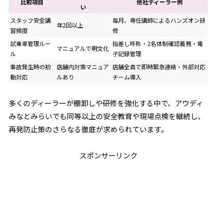
比較項目
他社ディーラー例
い
スタッフ安全講
毎月、専任講師によるハンズオン研
年2回以上
習頻度
修
試乗車管理ルー
指差し呼称・2名体制確認義務・電
マニュアルで明文化
ル
子記録管理
事故発生時の初
店舗内対策マニュア
店舗全員で即時緊急連絡・外部対応
動対応
ルあり
チーム導入
多くのディーラーが棚卸しや研修を強化する中で、アウディ
みなとみらいでも同等以上の安全教育や現場点検を継続し、
再発防止策のさらなる徹底が求められています。
スポンサーリンク