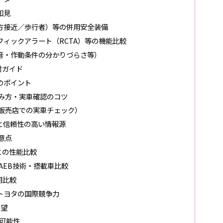
知見
方接近／歩行者）等の併用安全装備
ィックアラート（RCTA）等の機能比較
音・作動条件の分かりづらさ等）
討ガイド
のポイント
み方・実車確認のコツ
販売店での実車チェック）
と信頼性の高い情報源
意点
との性能比較
AEB技術・搭載車比較
用比較
トヨタの国際競争力
展望
の可能性