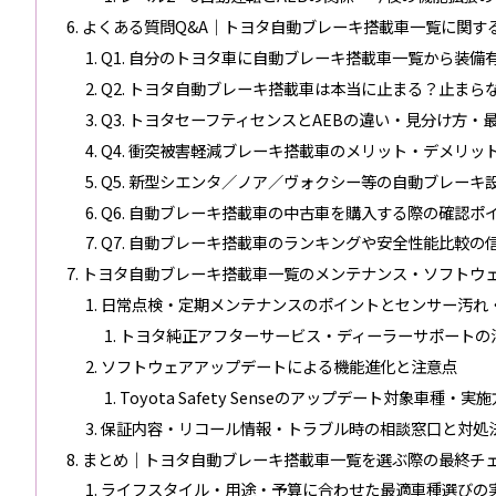
よくある質問Q&A｜トヨタ自動ブレーキ搭載車一覧に関す
Q1. 自分のトヨタ車に自動ブレーキ搭載車一覧から装備
Q2. トヨタ自動ブレーキ搭載車は本当に止まる？止ま
Q3. トヨタセーフティセンスとAEBの違い・見分け方・
Q4. 衝突被害軽減ブレーキ搭載車のメリット・デメリッ
Q5. 新型シエンタ／ノア／ヴォクシー等の自動ブレーキ
Q6. 自動ブレーキ搭載車の中古車を購入する際の確認ポ
Q7. 自動ブレーキ搭載車のランキングや安全性能比較の
トヨタ自動ブレーキ搭載車一覧のメンテナンス・ソフトウ
日常点検・定期メンテナンスのポイントとセンサー汚れ
トヨタ純正アフターサービス・ディーラーサポートの
ソフトウェアアップデートによる機能進化と注意点
Toyota Safety Senseのアップデート対象車種・
保証内容・リコール情報・トラブル時の相談窓口と対処
まとめ｜トヨタ自動ブレーキ搭載車一覧を選ぶ際の最終チ
ライフスタイル・用途・予算に合わせた最適車種選びの