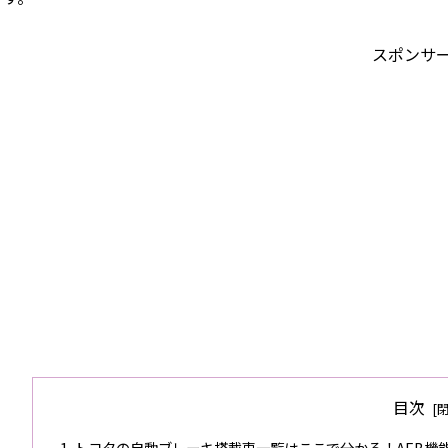
スポンサ
目次
トヨタの自動ブレーキ搭載車一覧はここで分かる！AEB機