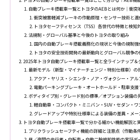
自動ブレーキ搭載車一覧とトヨタのAEBとは何か｜衝突
衝突被害軽減ブレーキの作動原理・センサー技術と進
トヨタセーフティセンス（TSS）各世代の特徴と検知
法規制・グローバル基準と今後のトヨタの取り組み
国内の自動ブレーキ搭載義務化の現状と今後の規制強化
トヨタの安全技術開発の最新動向とグローバル競争の
2025年トヨタ自動ブレーキ搭載車一覧と全ラインナップ＆
最新モデル（新型・マイナーチェンジ・特別仕様車）の
アクア・ヤリス・シエンタ・ノア・ヴォクシー・アル
電動パーキングブレーキ・オートホールド・駐車支援
ボディタイプ別・グレード別の標準／オプション装備の
軽自動車・コンパクト・ミニバン・SUV・セダン・
グレードアップや特別仕様車による装備の差異・メー
トヨタ自動ブレーキ搭載車一覧で分かる細かい機能解説と
プリクラッシュセーフティ機能の詳細と注意点（作動条
昼／夜間の歩行者・自転車・自動二輪検知性能の実証デ