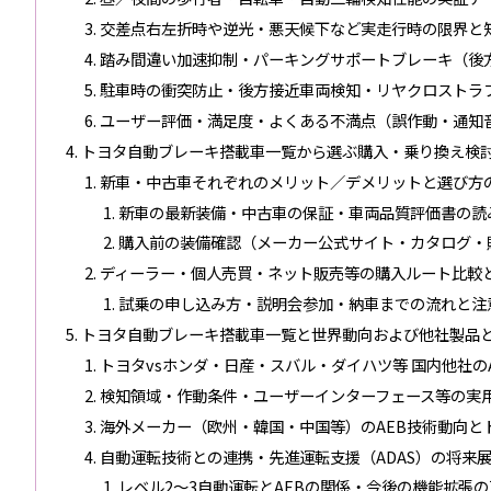
交差点右左折時や逆光・悪天候下など実走行時の限界と
踏み間違い加速抑制・パーキングサポートブレーキ（後
駐車時の衝突防止・後方接近車両検知・リヤクロストラフ
ユーザー評価・満足度・よくある不満点（誤作動・通知
トヨタ自動ブレーキ搭載車一覧から選ぶ購入・乗り換え検
新車・中古車それぞれのメリット／デメリットと選び方
新車の最新装備・中古車の保証・車両品質評価書の読
購入前の装備確認（メーカー公式サイト・カタログ・
ディーラー・個人売買・ネット販売等の購入ルート比較
試乗の申し込み方・説明会参加・納車までの流れと注
トヨタ自動ブレーキ搭載車一覧と世界動向および他社製品
トヨタvsホンダ・日産・スバル・ダイハツ等 国内他社の
検知領域・作動条件・ユーザーインターフェース等の実
海外メーカー（欧州・韓国・中国等）のAEB技術動向と
自動運転技術との連携・先進運転支援（ADAS）の将来
レベル2〜3自動運転とAEBの関係・今後の機能拡張