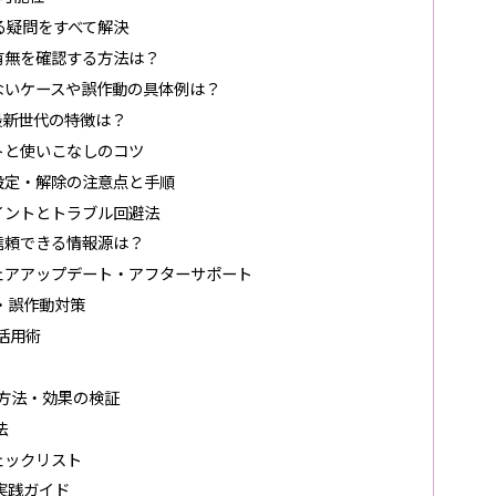
る疑問をすべて解決
有無を確認する方法は？
らないケースや誤作動の具体例は？
最新世代の特徴は？
トと使いこなしのコツ
設定・解除の注意点と手順
イントとトラブル回避法
信頼できる情報源は？
ェアアップデート・アフターサポート
・誤作動対策
活用術
実施方法・効果の検証
法
ェックリスト
実践ガイド