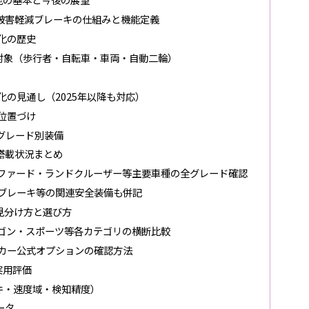
被害軽減ブレーキの仕組みと機能定義
化の歴史
対象（歩行者・自転車・車両・自動二輪）
の見通し（2025年以降も対応）
位置づけ
グレード別装備
搭載状況まとめ
ファード・ランドクルーザー等主要車種の全グレード確認
ブレーキ等の関連安全装備も併記
見分け方と選び方
ワゴン・スポーツ等各カテゴリの横断比較
カー公式オプションの確認方法
実用評価
件・速度域・検知精度）
ータ