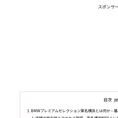
スポンサ
目次
BMWプレミアムセレクション東名横浜とは何か – 
店舗の所在地とアクセス詳細 – 東名横浜町田イ