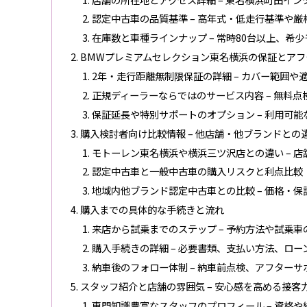
認定中古車の品質基準 – 高年式・低走行基準や
在庫数と車種ラインナップ – 常時80台以上、希
BMWプレミアムセレクション東名横浜の保証とアフ
2年・走行距離無制限保証の詳細 – カバー範囲や
正規ディーラーならではのサービス内容 – 無料
保証延長や特別サポートのオプション – 利用可
購入検討者向け比較情報 – 他店舗・他ブランドとの
モトーレン東名横浜や横浜三ツ沢店との違い – 
認定中古車と一般中古車の購入リスクと利点比較
地域内他ブランド認定中古車との比較 – 価格・
購入までの具体的な手続きと流れ
来店から試乗までのステップ – 予約方法や試乗車
購入手続きの詳細 – 必要書類、支払い方法、ロー
納車後のフォロー体制 – 納車前点検、アフター
スタッフ紹介と店舗の雰囲気 – 安心感を高める接客
専門知識豊富なスタッフのプロフィール – 資格や