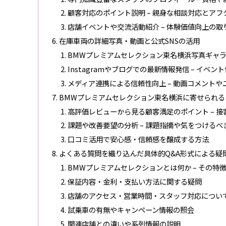
顧客対応のポイント説明 – 親身な相談対応とア
店舗イベントや交流活動紹介 – 体験価値向上の取
在庫車両の詳細写真・動画と公式SNSの活用
BMWプレミアムセレクション東名横浜写真ギャラ
Instagramやブログでの最新情報発信 – イ
メディア連携による信頼性向上 – 動画コメント
BMWプレミアムセレクション東名横浜に寄せられる
高評価レビューから見る顧客満足のポイント – 
課題や改善要望の分析 – 課題指摘や気をつけるべ
口コミ活用で安心感・信頼感を醸成する方法
よくある質問を織り込んだ具体的Q&A形式による疑
BMWプレミアムセレクションとは何か – その特
保証内容・金利・支払い方法に関する疑問
店舗のアクセス・営業時間・スタッフ対応につい
試乗車の有無やキャンペーン情報の照会
関連店舗との違いや系列情報の説明