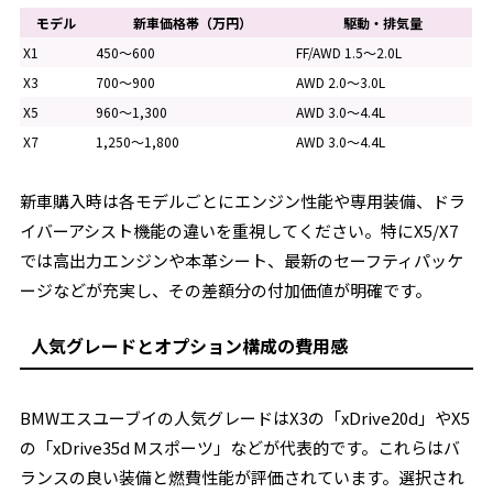
モデル
新車価格帯（万円）
駆動・排気量
X1
450～600
FF/AWD 1.5～2.0L
X3
700～900
AWD 2.0～3.0L
X5
960～1,300
AWD 3.0～4.4L
X7
1,250～1,800
AWD 3.0～4.4L
新車購入時は各モデルごとにエンジン性能や専用装備、ドラ
イバーアシスト機能の違いを重視してください。特にX5/X7
では高出力エンジンや本革シート、最新のセーフティパッケ
ージなどが充実し、その差額分の付加価値が明確です。
人気グレードとオプション構成の費用感
BMWエスユーブイの人気グレードはX3の「xDrive20d」やX5
の「xDrive35d Mスポーツ」などが代表的です。これらはバ
ランスの良い装備と燃費性能が評価されています。選択され