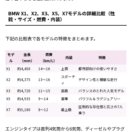
BMW X1、X2、X3、X5、X7モデルの詳細比較（性
能・サイズ・燃費・内装）
下記の比較表で各モデルの特徴をまとめます。
モデ
全長
燃費
内装
特徴
ル
（mm）
（km/L）
X1
約4,450
14～16
上質
都市部向けの使いやすさ
スポーテ
X2
約4,375
13～16
デザイン性と機敏な走行
ィ
X3
約4,720
11～15
高級
バランスのとれた人気モデル
X5
約4,935
9～14
豪華
パワフル＆ラグジュアリー
圧倒的な存在感と広さの7人
X7
約5,180
8～12
最上級
乗り
エンジンタイプは直列4気筒から6気筒、ディーゼルやプラグ