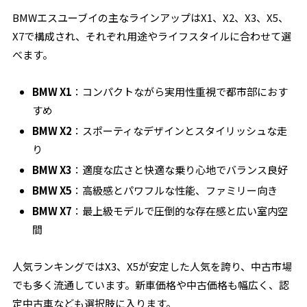
BMWエスユーブイの主なラインアップはX1、X2、X3、X5、
X7で構成され、それぞれ用途やライフスタイルに合わせて選
べます。
BMW X1
：コンパクトながら実用性重視で都市部におす
すめ
BMW X2
：スポーティなデザインとスタイリッシュな走
り
BMW X3
：適度な広さと快適な乗り心地でバランス良好
BMW X5
：高級感とパワフルな性能、ファミリー向き
BMW X7
：最上級モデルで圧倒的な存在感と広い室内空
間
人気ランキングではX3、X5が安定した人気を誇り、中古市場
でも多く流通しています。新車価格や中古価格も幅広く、認
定中古車なども選択肢に入ります。