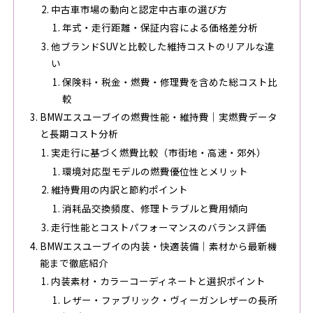
中古車市場の動向と認定中古車の選び方
年式・走行距離・保証内容による価格差分析
他ブランドSUVと比較した維持コストのリアルな違
い
保険料・税金・燃費・修理費を含めた総コスト比
較
BMWエスユーブイの燃費性能・維持費｜実燃費データ
と長期コスト分析
実走行に基づく燃費比較（市街地・高速・郊外）
環境対応型モデルの燃費優位性とメリット
維持費用の内訳と節約ポイント
消耗品交換頻度、修理トラブルと費用傾向
走行性能とコストパフォーマンスのバランス評価
BMWエスユーブイの内装・快適装備｜素材から最新機
能まで徹底紹介
内装素材・カラーコーディネートと選択ポイント
レザー・ファブリック・ヴィーガンレザーの長所