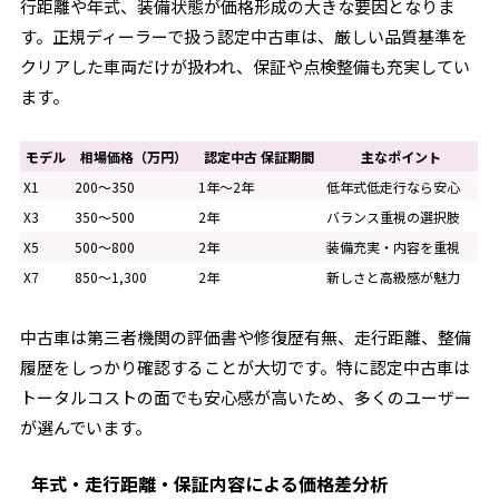
行距離や年式、装備状態が価格形成の大きな要因となりま
す。正規ディーラーで扱う認定中古車は、厳しい品質基準を
クリアした車両だけが扱われ、保証や点検整備も充実してい
ます。
モデル
相場価格（万円）
認定中古 保証期間
主なポイント
X1
200～350
1年～2年
低年式低走行なら安心
X3
350～500
2年
バランス重視の選択肢
X5
500～800
2年
装備充実・内容を重視
X7
850～1,300
2年
新しさと高級感が魅力
中古車は第三者機関の評価書や修復歴有無、走行距離、整備
履歴をしっかり確認することが大切です。特に認定中古車は
トータルコストの面でも安心感が高いため、多くのユーザー
が選んでいます。
年式・走行距離・保証内容による価格差分析