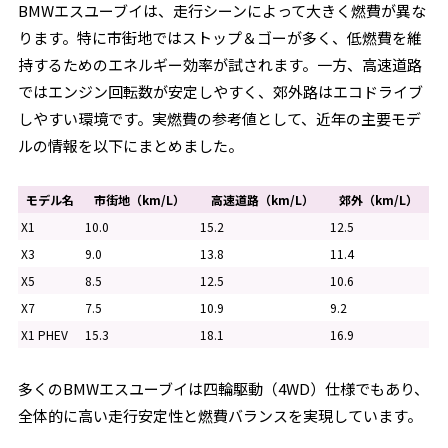
BMWエスユーブイは、走行シーンによって大きく燃費が異な
ります。特に市街地ではストップ＆ゴーが多く、低燃費を維
持するためのエネルギー効率が試されます。一方、高速道路
ではエンジン回転数が安定しやすく、郊外路はエコドライブ
しやすい環境です。実燃費の参考値として、近年の主要モデ
ルの情報を以下にまとめました。
モデル名
市街地（km/L）
高速道路（km/L）
郊外（km/L）
X1
10.0
15.2
12.5
X3
9.0
13.8
11.4
X5
8.5
12.5
10.6
X7
7.5
10.9
9.2
X1 PHEV
15.3
18.1
16.9
多くのBMWエスユーブイは四輪駆動（4WD）仕様でもあり、
全体的に高い走行安定性と燃費バランスを実現しています。