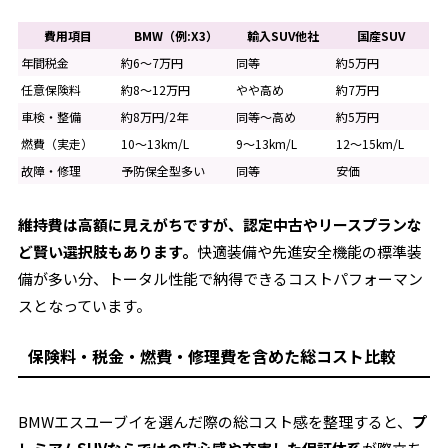
費用項目
BMW（例:X3）
輸入SUV他社
国産SUV
年間税金
約6～7万円
同等
約5万円
任意保険料
約8～12万円
やや高め
約7万円
車検・整備
約8万円/2年
同等～高め
約5万円
燃費（実走）
10～13km/L
9～13km/L
12～15km/L
故障・修理
予防保全型多い
同等
安価
維持費は高額に見えがちですが、認定中古やリースプランな
ど賢い選択肢もあります。
快適装備や先進安全機能の標準装
備が多い分、トータル性能で納得できるコストパフォーマン
スとなっています。
保険料・税金・燃費・修理費を含めた総コスト比較
BMWエスユーブイを選んだ際の総コスト感を整理すると、
プ