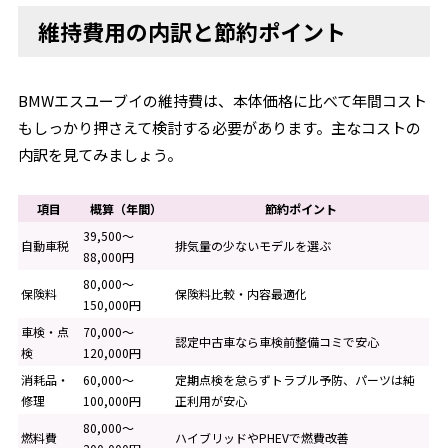
維持費用の内訳と節約ポイント
BMWエスユーブイの維持費は、本体価格に比べて年間コスト
もしっかり押さえて検討する必要があります。主なコストの
内訳を見てみましょう。
項目
概算（年間）
節約ポイント
39,500～
自動車税
排気量の少ないモデルを選ぶ
88,000円
80,000～
保険料
保険料比較・内容最適化
150,000円
車検・点
70,000～
認定中古車なら車検前整備コミで安心
検
120,000円
消耗品・
60,000～
定期点検を怠らずトラブル予防、パーツは純
修理
100,000円
正利用が安心
80,000～
燃料費
ハイブリッドやPHEVで燃費改善