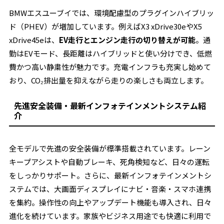
BMWエスユーブイでは、環境配慮型のプラグインハイブリッ
ド（PHEV）が増加しています。例えばX3 xDrive30eやX5
xDrive45eは、
EV走行とエンジン走行の切り替えが可能
。通
勤はEVモード、長距離はハイブリッドと使い分けでき、低燃
費かつ高い静粛性が魅力です。充電インフラも充実し始めて
おり、CO₂排出量を抑えながら走りの楽しさも両立します。
先進安全装備・最新インフォテインメントシステム紹
介
全モデルで先進の安全装備が標準搭載されています。レーン
キープアシストや自動ブレーキ、死角検知など、日々の運転
をしっかりサポート。さらに、最新インフォテインメントシ
ステムでは、大画面ディスプレイにナビ・音楽・スマホ連携
を集約。操作性の向上やアップデート機能も導入され、日々
進化を続けています。家族やビジネス用途でも快適に利用で