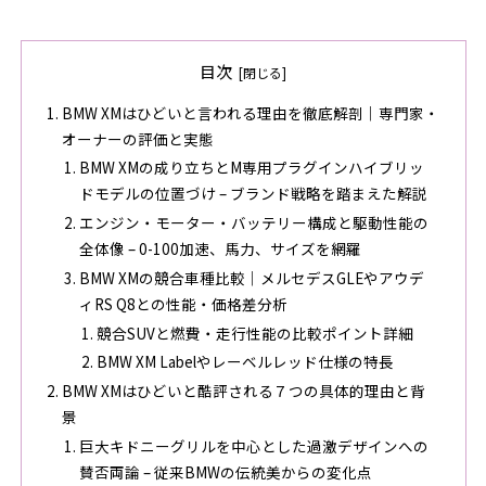
目次
BMW XMはひどいと言われる理由を徹底解剖｜専門家・
オーナーの評価と実態
BMW XMの成り立ちとM専用プラグインハイブリッ
ドモデルの位置づけ – ブランド戦略を踏まえた解説
エンジン・モーター・バッテリー構成と駆動性能の
全体像 – 0-100加速、馬力、サイズを網羅
BMW XMの競合車種比較｜メルセデスGLEやアウデ
ィRS Q8との性能・価格差分析
競合SUVと燃費・走行性能の比較ポイント詳細
BMW XM Labelやレーベルレッド仕様の特長
BMW XMはひどいと酷評される７つの具体的理由と背
景
巨大キドニーグリルを中心とした過激デザインへの
賛否両論 – 従来BMWの伝統美からの変化点