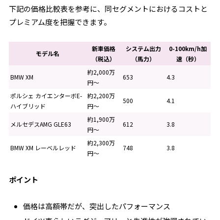
下記の価格比較表を参考に、同セグメントにおけるコストと
プレミアム度を把握できます。
新車価格
システム出力
0-100km/h加
モデル名
（税込）
（馬力）
速（秒）
約2,000万
BMW XM
653
4.3
円〜
ポルシェ カイエンターボE-
約2,200万
500
4.1
ハイブリッド
円〜
約1,900万
メルセデスAMG GLE63
612
3.8
円〜
約2,300万
BMW XM レーベルレッド
748
3.8
円〜
ポイント
価格は高額帯だが、突出したパフォーマンス