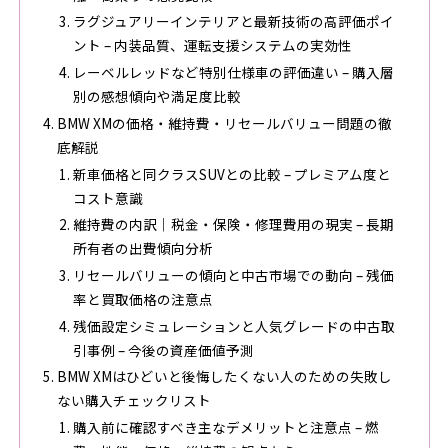
ラグジュアリーインテリアと最新技術の高評価ポイ
ント – 内装品質、運転支援システムの実効性
レーベルレッドなど特別仕様車の評価違い – 購入層
別の感想傾向や満足度比較
BMW XMの価格・維持費・リセールバリュー問題の徹
底解説
新車価格と同クラスSUVとの比較 – プレミアム度と
コスト意識
維持費の内訳｜税金・保険・修理費用の現実 – 長期
所有者の出費傾向分析
リセールバリューの傾向と中古市場での動向 – 残価
率と買取価格の注意点
残価設定シミュレーションと人気グレードの中古取
引事例 – 今後の資産価値予測
BMW XMはひどいと後悔したくない人のための失敗し
ない購入チェックリスト
購入前に確認すべき主なデメリットと注意点 – 燃