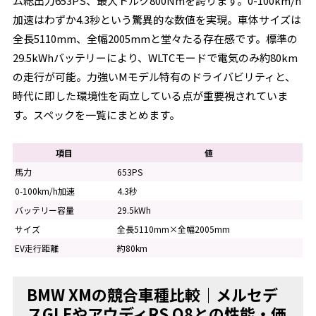
ム総出力653PS、最大トルク800Nmを誇ります。0-100km/h
加速はわずか4.3秒という驚異的な数値を実現。車体サイズは
全長5110mm、全幅2005mmと堂々たる存在感です。標準の
29.5kWhバッテリーにより、WLTCモードで電気のみ約80km
の走行が可能。力強いMモデル特有のドライバビリティと、
時代に即した環境性を両立している点が重要視されていま
す。スペックを一覧にまとめます。
項目
値
馬力
653PS
0-100km/h加速
4.3秒
バッテリー容量
29.5kWh
サイズ
全長5110mm×全幅2005mm
EV走行距離
約80km
BMW XMの競合車種比較｜メルセデ
スGLEやアウディRS Q8との性能・価