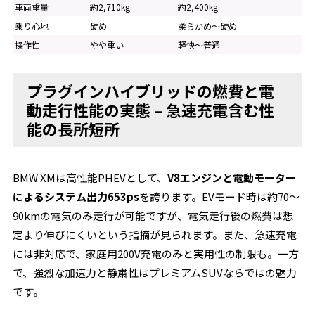
車両重量
約2,710kg
約2,400kg
乗り心地
硬め
柔らかめ～硬め
操作性
やや重い
軽快～普通
プラグインハイブリッドの燃費と電
動走行性能の実態 – 急速充電含む性
能の長所短所
BMW XMは高性能PHEVとして、
V8エンジンと電動モーター
によるシステム出力653ps
を誇ります。EVモード時は約70～
90kmの電気のみ走行が可能ですが、電気走行後の燃費は想
定より伸びにくいという指摘が見られます。また、急速充電
には非対応で、家庭用200V充電のみと実用性の制限も。一方
で、強烈な加速力と静粛性はプレミアムSUVならではの魅力
です。