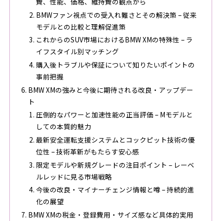
費、性能、価格、維持費の観点から
BMWファン視点での受入れ難さとその解決策 – 従来
モデルとの比較と理解促進策
これからのSUV市場におけるBMW XMの特殊性 – ラ
イフスタイル別マッチング
購入後トラブルや保証について知りたいポイントの
事前把握
BMW XMの強みと今後に期待される改良・アップデー
ト
圧倒的なパワーと加速性能の正当評価 – Mモデルと
しての本質的魅力
最新安全運転支援システムとコックピット技術の優
位性 – 技術革新がもたらす安心感
限定モデルや新規グレードの注目ポイント – レーベ
ルレッドに見る市場戦略
今後の改良・マイナーチェンジ情報と噂 – 持続的進
化の展望
BMW XMの税金・登録費用・サイズ感など具体的実用