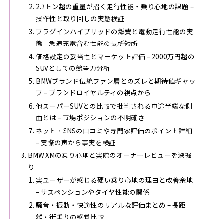
2.7トン超の重量が招く走行性能・乗り心地の課題 –
操作性と取り回しの実態検証
プラグインハイブリッドの燃費と電動走行性能の実
態 – 急速充電含む性能の長所短所
価格設定の妥当性とマーケット評価 – 2000万円超の
SUVとしての競争力分析
BMWブランド伝統ファン層とのズレと期待値ギャッ
プ – ブランドロイヤルティの視点から
他スーパーSUVとの比較で批判される中途半端な側
面とは – 市場ポジションの不明確さ
ネット・SNSの口コミや専門家評価のポイント詳細
– 実際の声から事実を検証
BMW XMの乗り心地と実際のオーナーレビューを深掘
り
実ユーザーが感じる硬い乗り心地の理由と改善余地
– サスペンションやタイヤ性能の関係
騒音・振動・快適性のリアルな評価まとめ – 長距
離・街乗りの感覚比較