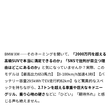
BMW XM——そのネーミングを聞いて、
「2000万円を超える
高級SUVで本当に満足できるのか」「SNSで批判が目立つ理
由はどこにあるのか」
と気になっていませんか？実際、この
モデルは【最高出力653馬力】【0-100km/h加速4.3秒】【バ
ッテリー容量29.5kWhでEV走行約82km】など驚異的なスペ
ックを持ちながら、
2.7トンを超える車重や巨大なキドニー
グリル、乗り心地の硬さ
などに「ひどい」「期待外れ」と感
じる声も絶えません。