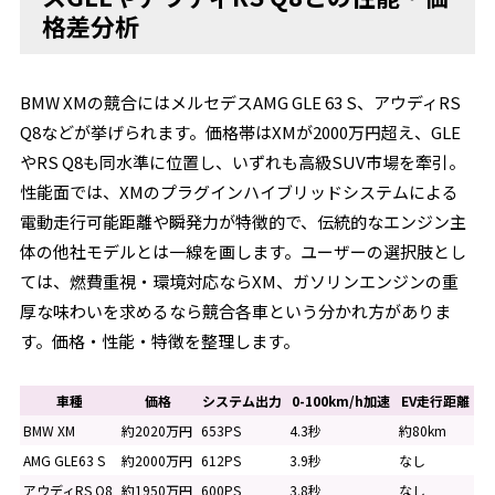
格差分析
BMW XMの競合にはメルセデスAMG GLE 63 S、アウディRS
Q8などが挙げられます。価格帯はXMが2000万円超え、GLE
やRS Q8も同水準に位置し、いずれも高級SUV市場を牽引。
性能面では、XMのプラグインハイブリッドシステムによる
電動走行可能距離や瞬発力が特徴的で、伝統的なエンジン主
体の他社モデルとは一線を画します。ユーザーの選択肢とし
ては、燃費重視・環境対応ならXM、ガソリンエンジンの重
厚な味わいを求めるなら競合各車という分かれ方がありま
す。価格・性能・特徴を整理します。
車種
価格
システム出力
0-100km/h加速
EV走行距離
BMW XM
約2020万円
653PS
4.3秒
約80km
AMG GLE63 S
約2000万円
612PS
3.9秒
なし
アウディRS Q8
約1950万円
600PS
3.8秒
なし