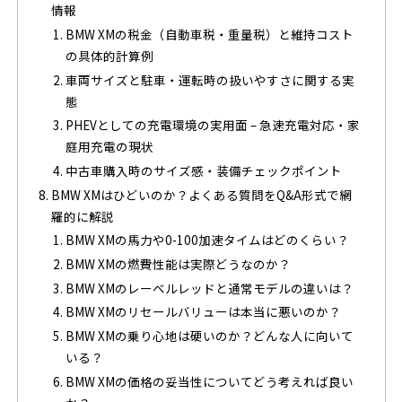
情報
BMW XMの税金（自動車税・重量税）と維持コスト
の具体的計算例
車両サイズと駐車・運転時の扱いやすさに関する実
態
PHEVとしての充電環境の実用面 – 急速充電対応・家
庭用充電の現状
中古車購入時のサイズ感・装備チェックポイント
BMW XMはひどいのか？よくある質問をQ&A形式で網
羅的に解説
BMW XMの馬力や0-100加速タイムはどのくらい？
BMW XMの燃費性能は実際どうなのか？
BMW XMのレーベルレッドと通常モデルの違いは？
BMW XMのリセールバリューは本当に悪いのか？
BMW XMの乗り心地は硬いのか？どんな人に向いて
いる？
BMW XMの価格の妥当性についてどう考えれば良い