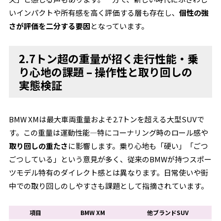
いインパクトや所有感を高く評価する層も存在し、
個性の強
さが評価を二分する要因
となっています。
2.7トン超の重量が招く走行性能・乗
り心地の課題 – 操作性と取り回しの
実態検証
BMW XMは最大車両重量およそ2.7トンを超える大型SUVで
す。この重量は運動性能—特にコーナリング時のロール感や
取り回しの重たさ
に影響します。乗り心地も「硬い」「ごつ
ごつしている」という意見が多く、従来のBMWが持つスポー
ツモデル特有のダイレクト感とは異なります。日常使いや街
中での取り回しのしやすさも課題として指摘されています。
項目
BMW XM
他ブランドSUV