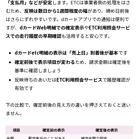
「支払月」などが安定
します。ETCは事業者側の処理をはさ
むため、
反映は数日から1週間程度の幅
があり、締め日前後
はさらにずれやすいです。dカードアプリでの通知は便利で
すが、
dカードWeb明細での確定表示
や
ETC利用照会サービ
スでの走行履歴の早期確認
も活用すると安心です。
dカードetc明細の表示は「売上日」到着後が基本
です
確定前後で表示項目が変わる
ため、請求金額は確定後を
基準に確認しましょう
反映待ちのあいだは
ETC利用照会サービス
で履歴確認が
有効です
下の比較で、確定前後の見え方の違いを押さえておくと迷い
ません。
項目
確定前の表示
確定後の表示
金額
暫定表示のことがある
確定金額で固定