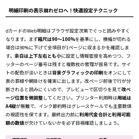
明細印刷の表示崩れゼロへ！快適設定テクニック
dカードのWeb明細はブラウザ設定次第でぐっと読みやすく
なります。まず
縮尺は90〜100%
を基準にし、横幅が切れる
場合は90%に下げて全項目が1ページに収まるかを確認しま
す。
余白は上下左右とも小
に設定し情報密度を高めつつ、フ
ッターのページ番号は残すと複数枚の管理が容易です。サイ
トの配色が淡いときは
背景グラフィックの印刷
をオンにして
表の罫線や網掛けを確実に出します。改ページ前後で行が分
断されると読みにくいので、プレビューで区切りを見て
改ペ
ージ位置を微調整
してください。プリンター利用時は
用紙は
A4縦
が無難で、インク節約時はグレースケールでも主要数値
の視認性を保てます。最終出力前に
利用代金合計と利用可能
額の数値
が欠けていないかを必ず目視確認しましょう。