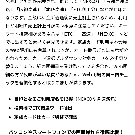
名や料金所名が記載され、例として「NEXCO」「首都高速道
路」「阪神高速」「本四高速」「ETC利用分」などが目印に
なります。金額は料金所通過後に売上計上されるため、利用
日と明細の
売上計上日がズレる
点に注意してください。キー
ワード検索欄がある場合は「ETC」「高速」「NEXCO」など
で抽出すると素早く発見できます。
家族カード利用
は本会員
のWeb明細にも合算されますが、カード番号ごとに表示が分
かれるため、カード選択プルダウンで対象カードを必ず切り
替えましょう。紙の明細書を受け取っている場合も、Web明
細の方が反映が早い傾向があるため、
Web明細の同日内チェ
ック
を習慣化すると取りこぼしが減ります。
目印となるご利用店名を把握
（NEXCOや各道路名）
検索欄でETC関連ワード抽出
家族カードはカード切替で確認
パソコンやスマートフォンでの画面操作を徹底比較！