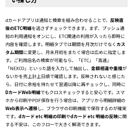
dカードアプリは通知と検索を組み合わせることで、
反映直
後のETC明細
を逃さずチェックできます。まず、プッシュ通
知の利用通知をオンにし、ETC関連の利用が入ったら即時に
内容を確認します。明細タブでは期間を月次だけでなく
カス
タム期間
に変更し、月末月初をまたぐ場合は広めに指定しま
す。ご利用店名の検索が可能なら、「ETC」「高速」
「NEXCO」といった語を入力して抽出し、
金額相違や重複
が
ないかを売上計上日順で確認します。反映されないと感じた
ら、日付に余裕を持たせて翌週以降に再チェックし、同時に
DカードWeb明細
でもクロスチェックすると安心です。スマ
ホから印刷やPDF保存を行う場合は、アプリから明細詳細の
Web表示へ遷移
し、ブラウザの印刷機能で保存するのが確実
です。
dカード etc 明細の印刷
や
dカード etc 明細の反映
に関
する不安は、このフローで大きく解消できます。