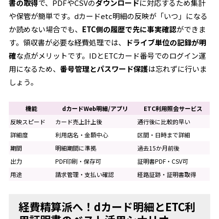
書の取得
で、PDFやCSVの
ダウンロード
に対応するため集計
や保管が簡単です。dカードetc明細の反映が「いつ」になる
か読めない場合でも、
ETC側の履歴で先に事実確認
ができま
す。領収書が必要な経費処理では、
ドライブ単位の記録が明
確
な点がメリットです。IDとETCカード番号でのログイン運
用になるため、
番号管理とパスワード保護
は忘れずに行いま
しょう。
機能
dカードWeb明細/アプリ
ETC利用照会サービス
反映スピード
カード売上計上後
通行後に比較的早い
詳細度
利用店名・金額中心
区間・日時まで詳細
期間
明細期間に準拠
過去15か月前後
出力
PDF印刷・保存可
証明書PDF・CSV可
用途
請求管理・支払い確認
経路証跡・証明書取得
経費精算派へ！dカード明細とETC利