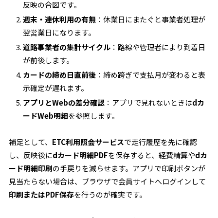
反映の合図です。
週末・連休利用の有無
：休業日にまたぐと事業者処理が
翌営業日になります。
道路事業者の集計サイクル
：路線や管理者により到着日
が前後します。
カードの締め日直前後
：締め跨ぎで支払月が変わると表
示確定が遅れます。
アプリとWebの差分確認
：アプリで見れないときは
dカ
ードWeb明細
を参照します。
補足として、
ETC利用照会サービス
で走行履歴を先に確認
し、反映後に
dカード明細PDF
を保存すると、経費精算や
dカ
ード明細印刷
の手戻りを減らせます。アプリで印刷ボタンが
見当たらない場合は、ブラウザで会員サイトへログインして
印刷またはPDF保存
を行うのが確実です。