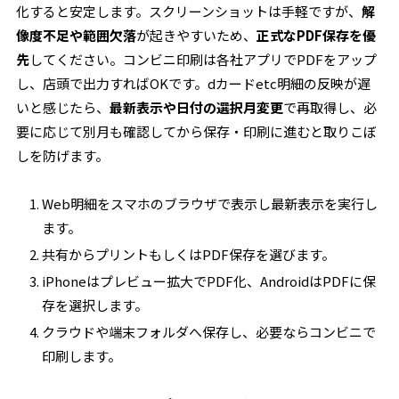
化すると安定します。スクリーンショットは手軽ですが、
解
像度不足や範囲欠落
が起きやすいため、
正式なPDF保存を優
先
してください。コンビニ印刷は各社アプリでPDFをアップ
し、店頭で出力すればOKです。dカードetc明細の反映が遅
いと感じたら、
最新表示や日付の選択月変更
で再取得し、必
要に応じて別月も確認してから保存・印刷に進むと取りこぼ
しを防げます。
Web明細をスマホのブラウザで表示し最新表示を実行し
ます。
共有からプリントもしくはPDF保存を選びます。
iPhoneはプレビュー拡大でPDF化、AndroidはPDFに保
存を選択します。
クラウドや端末フォルダへ保存し、必要ならコンビニで
印刷します。