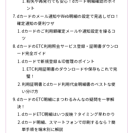
紛失や再発行でも安心！dカード明細確認のポイ
ント
dカードのメール通知やWeb明細の設定で見逃しゼロ！
確定通知の便利ワザ
dカードのご利用額確定メールや通知設定を操るコ
ツ
dカードのETC利用照会サービス登録・証明書ダウンロ
ード完全ガイド
dカードで新規登録＆ID管理のポイント
ETC利用証明書のダウンロードや保存もこれで完
璧！
利用証明書とdカード利用代金明細書のベストな使
い分け方
dカードのETC明細にまつわるみんなの疑問を一挙解
決！
dカードETC明細はいつ反映？タイミング早わかり
dカード明細、スマートフォンで印刷するなら？簡
単手順を端末別に解説