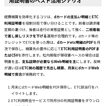
用証明書のベスト活用シナリオ
経費精算を効率化するコツは、
dカードの支払い明細
と
ETC
利用証明書
を役割分担で使い分けることです。前者は請求確
定額の裏づけ、後者は走行の実態証拠として強く、
二枚看板
で差し戻しリスクを下げる
運用が合理的です。dカード等の
クレジットでETCを使った際は、
dカードetc明細のPDF
を月
次で保存し、精算先の要件に応じて
ETC利用証明書のPDFま
たはCSV
を添付します。社内規程が領収書ベースの場合は証
明書を主、
支払証跡が必要ならWeb明細を主
にします。反映
が遅い日は
ETC側の履歴で先出し精算、月末にdカードWeb
明細で突合
が実務的です。
月末にdカードWeb明細をPDF保存し、ETC該当行をハ
イライトします。
ETC利用照会サービスで同月分の利用証明書をダウンロ