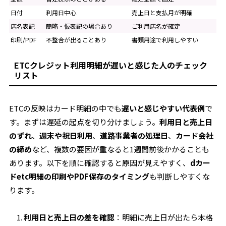
日付
利用日中心
売上日と支払月が明確
店名表記
簡略・仮表記の場合あり
ご利用店名が確定
印刷/PDF
不整合が出ることあり
書類用途で利用しやすい
ETCクレジット利用明細が遅いと感じた人のチェック
リスト
ETCの反映はカード明細の中でも
遅いと感じやすい代表例
で
す。まずは遅延の起点を切り分けましょう。
利用日と売上日
のずれ
、
週末や祝日利用
、
道路事業者の処理日
、
カード会社
の締め
など、複数の要因が重なると1週間前後かかることも
あります。以下を順に確認すると原因が見えやすく、
dカー
ドetc明細の印刷やPDF保存のタイミング
も判断しやすくな
ります。
利用日と売上日の差を確認
：明細に売上日が出たら本格