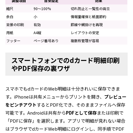
調整項目
目安設定
効果
縮尺
90〜100%
切れ防止と一覧性の両立
余白
小
情報量確保と紙面節約
背景の印刷
有効
罫線や網掛けを再現
用紙
A4縦
レイアウトの安定
フッター
ページ番号あり
複数枚管理が容易
スマートフォンでのdカード明細印刷
やPDF保存の裏ワザ
スマホでもdカードのWeb明細は十分きれいに保存できま
す。iPhoneは共有メニューからプリントを開き、
プレビュー
をピンチアウト
するとPDF化でき、そのままファイルへ保存
可能です。Androidは共有から
PDFとして保存
または印刷で
「PDFに保存」を選択します。アプリで明細が見れない場合
はブラウザでdカードWeb明細にログインし、同手順でPDF