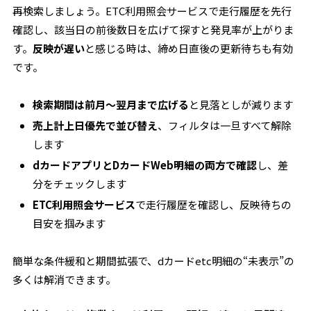
再検索しましょう。ETC利用照会サービスで走行履歴を先行
確認し、該当日の前後数日を広げて探すと発見率が上がりま
す。
反映が遅い
と感じる時は、締め日直後の更新待ちも有効
です。
検索期間は前月〜翌月まで広げる
と見落としが減ります
売上計上日優先で並び替え
、フィルタは一旦すべて解除
します
dカードアプリとDカードWeb明細の両方で確認
し、差
分をチェックします
ETC利用照会サービス
で走行履歴を確認し、反映待ちの
目安を掴みます
簡単な条件緩和と期間拡張で、dカードetc明細の“未表示”の
多くは解消できます。