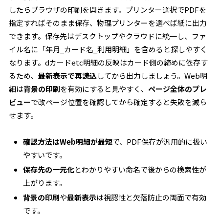
したらブラウザの印刷を開きます。プリンター選択でPDFを
指定すればそのまま保存、物理プリンターを選べば紙に出力
できます。保存先はデスクトップやクラウドに統一し、ファ
イル名に「年月_カード名_利用明細」を含めると探しやすく
なります。dカードetc明細の反映はカード側の締めに依存す
るため、
最新表示で再読込
してから出力しましょう。Web明
細は
背景の印刷
を有効にすると見やすく、
ページ全体のプレ
ビュー
で改ページ位置を確認してから確定すると失敗を減ら
せます。
確認方法はWeb明細が最短
で、PDF保存が汎用的に扱い
やすいです。
保存先の一元化
とわかりやすい命名で後からの検索性が
上がります。
背景の印刷
や
最新表示
は視認性と欠落防止の両面で有効
です。