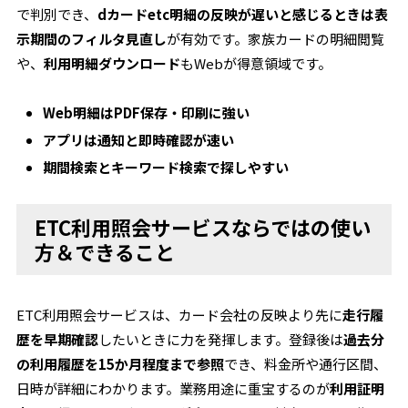
で判別でき、
dカードetc明細の反映が遅いと感じるときは表
示期間のフィルタ見直し
が有効です。家族カードの明細閲覧
や、
利用明細ダウンロード
もWebが得意領域です。
Web明細はPDF保存・印刷に強い
アプリは通知と即時確認が速い
期間検索とキーワード検索で探しやすい
ETC利用照会サービスならではの使い
方＆できること
ETC利用照会サービスは、カード会社の反映より先に
走行履
歴を早期確認
したいときに力を発揮します。登録後は
過去分
の利用履歴を15か月程度まで参照
でき、料金所や通行区間、
日時が詳細にわかります。業務用途に重宝するのが
利用証明