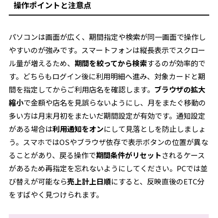
操作ポイントと注意点
パソコンは画面が広く、期間指定や検索が同一画面で操作し
やすいのが強みです。スマートフォンは縦長表示でスクロー
ル量が増えるため、
期間を絞ってから検索
するのが効率的で
す。どちらもログイン後に利用明細へ進み、対象カードと期
間を指定してからご利用店名を確認します。
ブラウザの拡大
縮小
で金額や店名を見誤らないようにし、月をまたぐ移動の
多い方は月末月初をまたいだ期間設定が有効です。通知設定
がある場合は
利用通知をオン
にして見落としを防止しましょ
う。スマホではOSやブラウザ依存で表示ボタンの位置が異な
ることがあり、戻る操作で
期間条件がリセット
されるケース
があるため再指定を忘れないようにしてください。PCでは並
び替えが可能なら
売上計上日順
にすると、反映直後のETC分
をすばやく見つけられます。