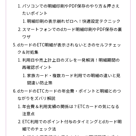
パソコンでの明細印刷やPDF保存のやり方＆押さえ
たいポイント
明細印刷の表示崩れゼロへ！快適設定テクニック
スマートフォンでのdカード明細印刷やPDF保存の裏
ワザ
dカードのETC明細が表示されないときのセルフチェッ
ク＆対処集
利用日や売上計上日のズレを一発解消！明細期間の
再確認ポイント
家族カード・複数カード利用での明細の違いと見
間違い防止策
dカードのETCカードの年会費・ポイントと明細とのつ
ながりをズバリ解説
年会費＆利用実績の関係は？ETCカードの気になる
注意点
ETC利用でのポイント付与のタイミングとdカード明
細でのチェック法