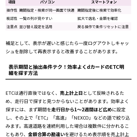
項目
パソコン
スマートフォン
操作性
期間指定・検索が同一画面で快適
期間指定後に検索で効率化
視認性
一覧の列が見やすい
拡大で店名・金額を確認
注意点
並び替え設定を活用
戻る操作で条件リセットに注意
補足として、表示が遅いと感じたら一度ログアウトしキャッ
シュを削除して再表示すると改善することがあります。
表示期間と抽出条件テク！効率よくdカードのETC明
細を探す方法
ETCは通行直後ではなく、
売上計上日
として反映されるた
め、走行日で探すと見つからないことがあります。効率よく
探すには、まず期間を
走行日から1～2週間ほど広め
に設定
し、その上で「ETC」「高速」「NEXCO」などの語で絞り込
みます。高速道路を連続利用した場合は複数件に分かれるこ
ともあり、
金額合算の勘違い
を避けるため表示順を売上計上