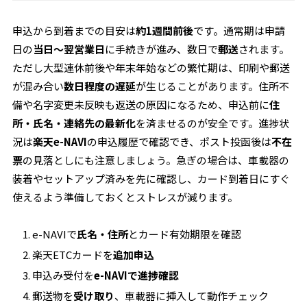
申込から到着までの目安は
約1週間前後
です。通常期は申請
日の
当日〜翌営業日
に手続きが進み、数日で
郵送
されます。
ただし大型連休前後や年末年始などの繁忙期は、印刷や郵送
が混み合い
数日程度の遅延
が生じることがあります。住所不
備や名字変更未反映も返送の原因になるため、申込前に
住
所・氏名・連絡先の最新化
を済ませるのが安全です。進捗状
況は
楽天e-NAVI
の申込履歴で確認でき、ポスト投函後は
不在
票
の見落としにも注意しましょう。急ぎの場合は、車載器の
装着やセットアップ済みを先に確認し、カード到着日にすぐ
使えるよう準備しておくとストレスが減ります。
e-NAVIで
氏名・住所
とカード有効期限を確認
楽天ETCカードを
追加申込
申込み受付を
e-NAVIで進捗確認
郵送物を
受け取り
、車載器に挿入して動作チェック