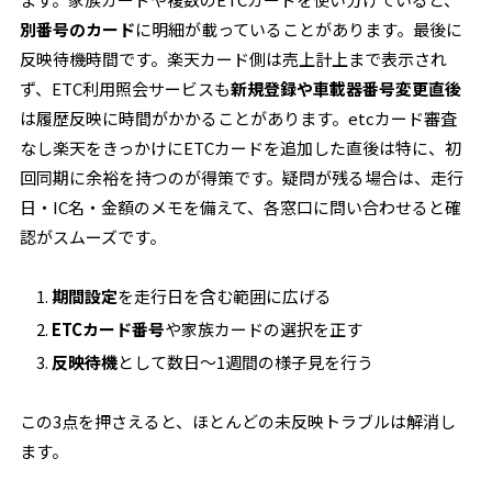
別番号のカード
に明細が載っていることがあります。最後に
反映待機時間です。楽天カード側は売上計上まで表示され
ず、ETC利用照会サービスも
新規登録や車載器番号変更直後
は履歴反映に時間がかかることがあります。etcカード審査
なし楽天をきっかけにETCカードを追加した直後は特に、初
回同期に余裕を持つのが得策です。疑問が残る場合は、走行
日・IC名・金額のメモを備えて、各窓口に問い合わせると確
認がスムーズです。
期間設定
を走行日を含む範囲に広げる
ETCカード番号
や家族カードの選択を正す
反映待機
として数日〜1週間の様子見を行う
この3点を押さえると、ほとんどの未反映トラブルは解消し
ます。