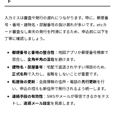
ト
入力ミスは審査や発行の遅れにつながります。特に、郵便番
号・番地・建物名・部屋番号の抜け漏れが多いです。etcカ
ード審査なし楽天の発行を円滑にするため、申込前に以下を
丁寧に確認しましょう。
郵便番号と番地の整合性
：地図アプリか郵便番号検索で
突合し、
全角半角の混在
を避けます。
建物名・部屋番号
：宅配で返送されやすい項目のため、
正式名称
で入力し、省略をしないことが重要です。
転居後の更新
：会員情報の住所・電話の
先行更新
を行
い、申込の控えも新住所で発行されるよう統一します。
連絡手段の有効性
：SMSやメールが受信できるかをテス
トし、
迷惑メール設定
を見直します。