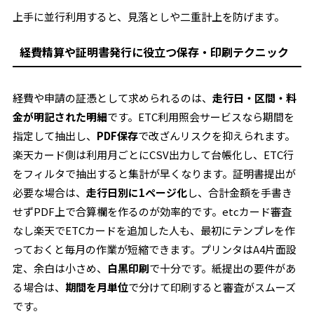
上手に並行利用すると、見落としや二重計上を防げます。
経費精算や証明書発行に役立つ保存・印刷テクニック
経費や申請の証憑として求められるのは、
走行日・区間・料
金が明記された明細
です。ETC利用照会サービスなら期間を
指定して抽出し、
PDF保存
で改ざんリスクを抑えられます。
楽天カード側は利用月ごとにCSV出力して台帳化し、ETC行
をフィルタで抽出すると集計が早くなります。証明書提出が
必要な場合は、
走行日別に1ページ化
し、合計金額を手書き
せずPDF上で合算欄を作るのが効率的です。etcカード審査
なし楽天でETCカードを追加した人も、最初にテンプレを作
っておくと毎月の作業が短縮できます。プリンタはA4片面設
定、余白は小さめ、
白黒印刷
で十分です。紙提出の要件があ
る場合は、
期間を月単位
で分けて印刷すると審査がスムーズ
です。