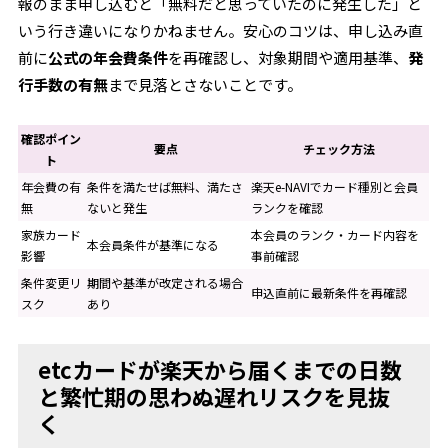
報のまま申し込むと「無料だと思っていたのに発生した」と
いう行き違いになりかねません。安心のコツは、申し込み直
前に
公式の年会費条件
を再確認し、対象期間や適用基準、
発
行手数の有無
まで見落とさないことです。
確認ポイン
要点
チェック方法
ト
年会費の有
条件を満たせば無料、満たさ
楽天e-NAVIでカード種別と会員
無
ないと発生
ランクを確認
家族カード
本会員のランク・カード内容を
本会員条件が基準になる
影響
事前確認
条件変更リ
期間や基準が改定される場合
申込直前に最新条件を再確認
スク
あり
etcカードが楽天から届くまでの日数
と繁忙期の思わぬ遅れリスクを見抜
く