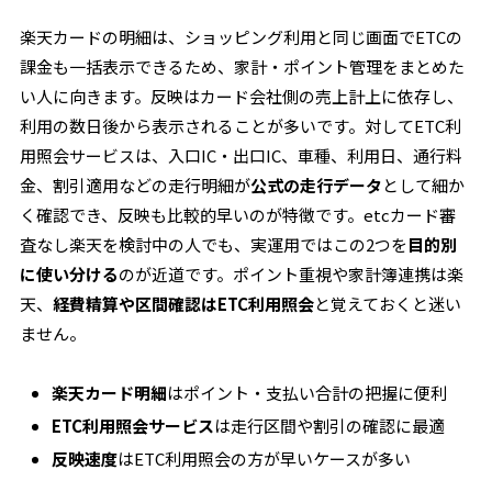
楽天カードの明細は、ショッピング利用と同じ画面でETCの
課金も一括表示できるため、家計・ポイント管理をまとめた
い人に向きます。反映はカード会社側の売上計上に依存し、
利用の数日後から表示されることが多いです。対してETC利
用照会サービスは、入口IC・出口IC、車種、利用日、通行料
金、割引適用などの走行明細が
公式の走行データ
として細か
く確認でき、反映も比較的早いのが特徴です。etcカード審
査なし楽天を検討中の人でも、実運用ではこの2つを
目的別
に使い分ける
のが近道です。ポイント重視や家計簿連携は楽
天、
経費精算や区間確認はETC利用照会
と覚えておくと迷い
ません。
楽天カード明細
はポイント・支払い合計の把握に便利
ETC利用照会サービス
は走行区間や割引の確認に最適
反映速度
はETC利用照会の方が早いケースが多い