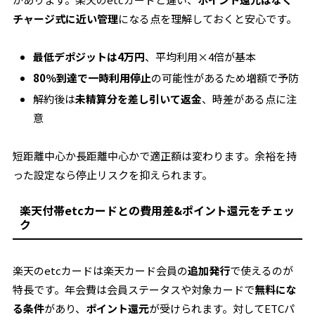
チャージ式に近い管理
になる点を理解しておくと安心です。
最低デポジットは4万円
、平均利用×4倍が基本
80％到達で一時利用停止
の可能性があるため増額で予防
解約後は
未精算分を差し引いて返金
、時差がある点に注
意
短距離中心か長距離中心かで適正額は変わります。余裕を持
った設定なら停止リスクを抑えられます。
楽天付帯etcカードとの費用差&ポイント還元をチェッ
ク
楽天のetcカードは楽天カード会員の
追加発行
で使えるのが
特長です。年会費は会員ステータスや対象カードで
無料にな
る条件
があり、
ポイント還元
が受けられます。対してETCパ