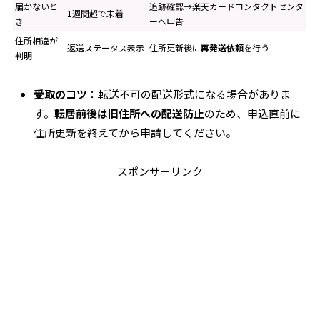
届かないと
追跡確認→楽天カードコンタクトセンタ
1週間超で未着
き
ーへ申告
住所相違が
返送ステータス表示
住所更新後に
再発送依頼
を行う
判明
受取のコツ
：転送不可の配送形式になる場合がありま
す。
転居前後は旧住所への配送防止
のため、申込直前に
住所更新を終えてから申請してください。
スポンサーリンク