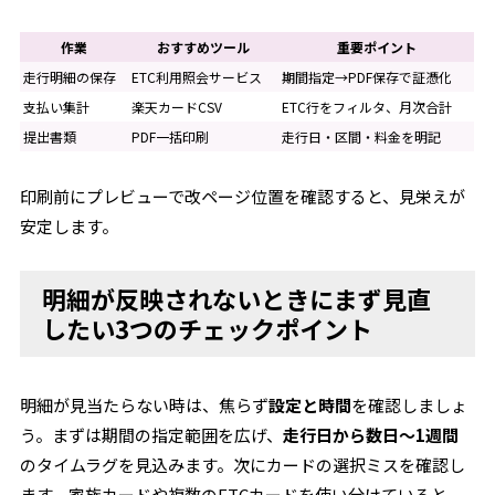
作業
おすすめツール
重要ポイント
走行明細の保存
ETC利用照会サービス
期間指定→PDF保存で証憑化
支払い集計
楽天カードCSV
ETC行をフィルタ、月次合計
提出書類
PDF一括印刷
走行日・区間・料金を明記
印刷前にプレビューで改ページ位置を確認すると、見栄えが
安定します。
明細が反映されないときにまず見直
したい3つのチェックポイント
明細が見当たらない時は、焦らず
設定と時間
を確認しましょ
う。まずは期間の指定範囲を広げ、
走行日から数日〜1週間
のタイムラグを見込みます。次にカードの選択ミスを確認し
ます。家族カードや複数のETCカードを使い分けていると、