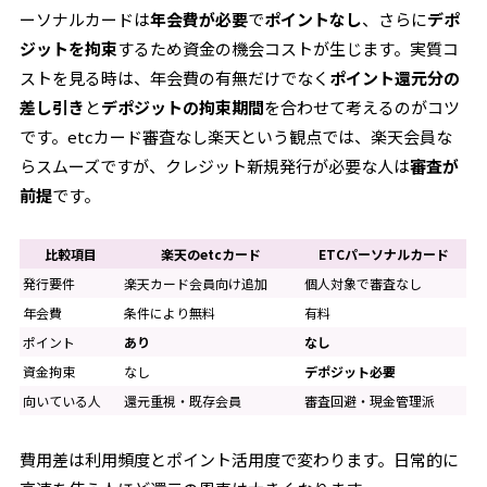
ーソナルカードは
年会費が必要
で
ポイントなし
、さらに
デポ
ジットを拘束
するため資金の機会コストが生じます。実質コ
ストを見る時は、年会費の有無だけでなく
ポイント還元分の
差し引き
と
デポジットの拘束期間
を合わせて考えるのがコツ
です。etcカード審査なし楽天という観点では、楽天会員な
らスムーズですが、クレジット新規発行が必要な人は
審査が
前提
です。
比較項目
楽天のetcカード
ETCパーソナルカード
発行要件
楽天カード会員向け追加
個人対象で審査なし
年会費
条件により無料
有料
ポイント
あり
なし
資金拘束
なし
デポジット必要
向いている人
還元重視・既存会員
審査回避・現金管理派
費用差は利用頻度とポイント活用度で変わります。日常的に