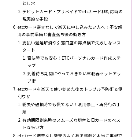
とし穴
デビットカード・プリペイドでetcカード非対応時の
現実的な手段
etcカード審査なしで楽天に申し込みたい人へ！不安解
消の事前準備と審査落ち後の動き方
支払い遅延解消や引落口座の再点検で失敗しないス
タート
否決時でも安心！ETCパーソナルカード作成ステ
ップ
到着待ち期間にやっておきたい車載器セットアッ
プ術
etcカードを楽天で使い始めた後のトラブル予防術＆便
利ワザ
紛失や破損時でも慌てない！利用停止・再発行の手
順
有効期限到来時のスムーズな切替と旧カードのベス
トな扱い方
etcカード審査なし楽天のよくある誤解と本当に実現で