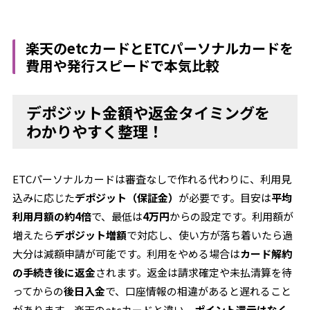
楽天のetcカードとETCパーソナルカードを
費用や発行スピードで本気比較
デポジット金額や返金タイミングを
わかりやすく整理！
ETCパーソナルカードは審査なしで作れる代わりに、利用見
込みに応じた
デポジット（保証金）
が必要です。目安は
平均
利用月額の約4倍
で、最低は
4万円
からの設定です。利用額が
増えたら
デポジット増額
で対応し、使い方が落ち着いたら過
大分は減額申請が可能です。利用をやめる場合は
カード解約
の手続き後に返金
されます。返金は請求確定や未払清算を待
ってからの
後日入金
で、口座情報の相違があると遅れること
があります。楽天のetcカードと違い、
ポイント還元はなく