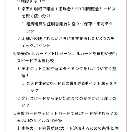
ク確認するコツ
楽天の明細で確認する場合とETC利用照会サービス
を賢く使い分け
経費精算や証明書発行に役立つ保存・印刷テクニ
ック
明細が反映されないときにまず見直したい3つのチ
ェックポイント
楽天のetcカードとETCパーソナルカードを費用や発行
スピードで本気比較
デポジット金額や返金タイミングをわかりやすく整
理！
楽天付帯etcカードとの費用差&ポイント還元をチ
ェック
発行スピードから使い始めまでの期間がどう違うの
か？
家族カードやデビットカードでetcカードが作れる？楽
天活用のリアルな代替策
家族カード会員がetcカード追加するための条件と落