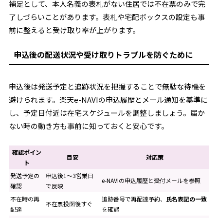
補足として、本人名義の表札がない住居では不在票のみで完
了しづらいことがあります。表札や宅配ボックスの設定も事
前に整えると受け取り率が上がります。
申込後の配送状況や受け取りトラブルを防ぐために
申込後は発送予定と追跡状況を把握することで無駄な待機を
避けられます。楽天e-NAVIの申込履歴とメール通知を基準に
し、予定日付近は在宅スケジュールを調整しましょう。届か
ない時の動き方も事前に知っておくと安心です。
確認ポイン
目安
対応策
ト
発送予定の
申込後1～3営業日
e-NAVIの申込履歴と受付メールを参照
確認
で反映
不在時の再
追跡番号で再配達予約、
氏名表記の一致
不在票投函後すぐ
配達
を確認