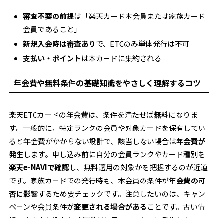
審査不要の前提
は「楽天カード本会員または家族カード
会員であること」
新規入会時は審査あり
で、ETCのみ単体発行は不可
支払い・ポイント
は本カードに集約される
年会費や無料条件の基礎知識をやさしく理解するコツ
楽天ETCカードの年会費は、条件を満たせば
無料
になりま
す。一般的に、特定ランクの会員や対象カードを保有してい
ると年会費がかからない設計で、該当しない場合は
年会費が
発生
します。申し込み前に自分の会員ランクやカード種別を
楽天e-NAVIで確認
し、無料適用の対象かを把握するのが近道
です。家族カードでの発行時も、本会員の条件が
年会費の可
否に影響
するため要チェックです。注意したいのは、キャン
ペーンや会員条件が
変更される場合がある
ことです。古い情