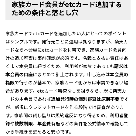
家族カード会員がetcカード追加する
ための条件と落とし穴
家族カードでetcカードを追加したい人にとってのポイント
はシンプルです。発行元ごとに運用は異なりますが、楽天カ
ードなら本会員にetcカードを付帯でき、家族カード会員向
けの追加可否は事前確認が必須です。名義と支払い責任はあ
くまで本会員に紐づくため、利用者が家族であっても
請求は
本会員の口座
にまとめて計上されます。申し込みは
本会員の
権限
で行うのが基本で、家族カード側からは申請できない場
合があります。etcカード審査なしを狙うなら、既に楽天カ
ードの本会員であれば
追加発行時の個別審査は原則不要
です
が、新規にクレジットカードを作る段階では審査がありま
す。家族間の貸し借りは規約違反になり得るため、
利用者登
録
や
枚数制限
、
年会費
有無などの条件を公式情報で確認して
から手続きを進めると安心です。