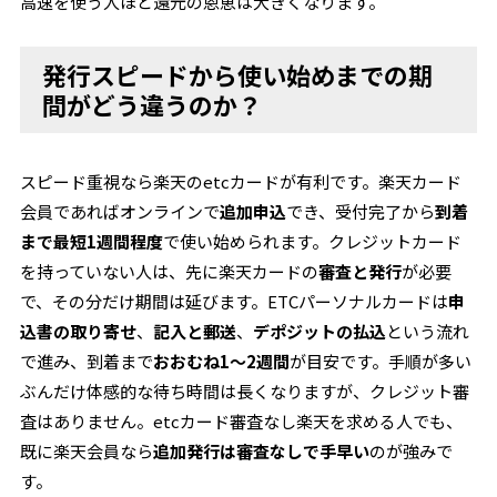
高速を使う人ほど還元の恩恵は大きくなります。
発行スピードから使い始めまでの期
間がどう違うのか？
スピード重視なら楽天のetcカードが有利です。楽天カード
会員であればオンラインで
追加申込
でき、受付完了から
到着
まで最短1週間程度
で使い始められます。クレジットカード
を持っていない人は、先に楽天カードの
審査と発行
が必要
で、その分だけ期間は延びます。ETCパーソナルカードは
申
込書の取り寄せ
、
記入と郵送
、
デポジットの払込
という流れ
で進み、到着まで
おおむね1〜2週間
が目安です。手順が多い
ぶんだけ体感的な待ち時間は長くなりますが、クレジット審
査はありません。etcカード審査なし楽天を求める人でも、
既に楽天会員なら
追加発行は審査なしで手早い
のが強みで
す。