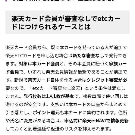
楽天カード会員が審査なしでetcカー
ドにつけられるケースとは
楽天カード会員なら、既に本カードを持っている人が追加で
楽天ETCカードを申し込む場合は
新たな審査なし
で発行でき
ます。対象は
本カード会員
と、その本会員に紐づく
家族カー
ド会員
で、いずれも楽天会員情報が最新であることが前提で
す。新規で楽天カード自体を作る場合は
クレジット審査が必
要
なので、「etcカード審査なし楽天」という条件は満たし
ません。発行枚数は
1人1枚が基本
で、複数車両で使い回しは
避けるのが安全です。支払いは本カードの口座からまとめて
引き落とし、
ポイント還元
も本カードに集約されます。住所
や氏名に変更がある場合は、申込前に
楽天e-NAVIで情報更新
しておくと到着遅延や返送のリスクを抑えられます。