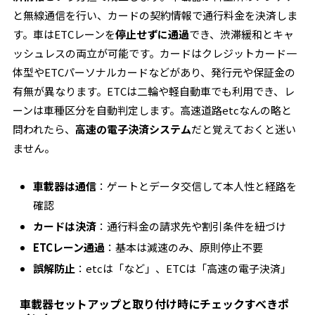
と無線通信を行い、カードの契約情報で通行料金を決済しま
す。車はETCレーンを
停止せずに通過
でき、渋滞緩和とキャ
ッシュレスの両立が可能です。カードはクレジットカード一
体型やETCパーソナルカードなどがあり、発行元や保証金の
有無が異なります。ETCは二輪や軽自動車でも利用でき、レ
ーンは車種区分を自動判定します。高速道路etcなんの略と
問われたら、
高速の電子決済システム
だと覚えておくと迷い
ません。
車載器は通信
：ゲートとデータ交信して本人性と経路を
確認
カードは決済
：通行料金の請求先や割引条件を紐づけ
ETCレーン通過
：基本は減速のみ、原則停止不要
誤解防止
：etcは「など」、ETCは「高速の電子決済」
車載器セットアップと取り付け時にチェックすべきポ