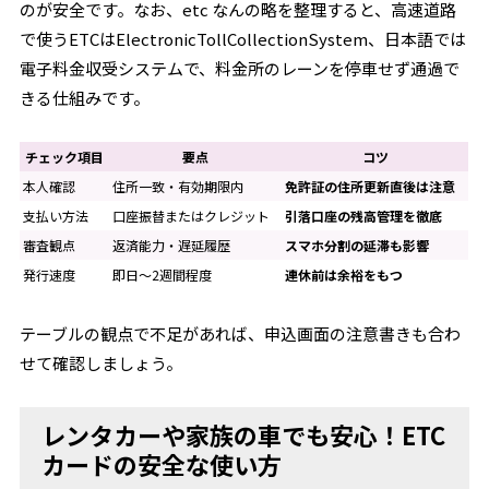
のが安全です。なお、etc なんの略を整理すると、高速道路
で使うETCはElectronicTollCollectionSystem、日本語では
電子料金収受システムで、料金所のレーンを停車せず通過で
きる仕組みです。
チェック項目
要点
コツ
本人確認
住所一致・有効期限内
免許証の住所更新直後は注意
支払い方法
口座振替またはクレジット
引落口座の残高管理を徹底
審査観点
返済能力・遅延履歴
スマホ分割の延滞も影響
発行速度
即日〜2週間程度
連休前は余裕をもつ
テーブルの観点で不足があれば、申込画面の注意書きも合わ
せて確認しましょう。
レンタカーや家族の車でも安心！ETC
カードの安全な使い方