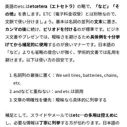
英語のetc.は
etcetera（エトセトラ）
の略で、
「など」「そ
の他」
を表します。ETC（電子料金収受）とは別物なので、
文脈で使い分けましょう。基本は名詞の並列の
文末
に置き、
カンマの後
に続け、
ピリオドを付ける
のが標準です。ビジネ
ス文書やプレゼンでは、曖昧さを避けるため
具体例を十分挙
げてから補足的に使用
するのが良いマナーです。日本語の
「など」よりも省略の度合いが強く、学術的文書では乱用を
避けます。以下は使い方の目安です。
名詞列の最後に置く：We sell tires, batteries, chains,
etc.
andなどと重ねない：and etc.は誤用
文章の明確性を優先：曖昧なら具体的に列挙する
補足として、スライドやメールでは
etc…の多用は控えめに
し、必要な情報は
丁寧に列挙
する方が伝わります。日本語の