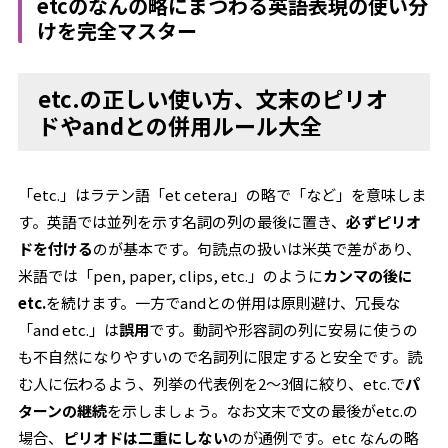
etcのなんの略にまつわる英語表現の使い分
けを完全マスター
etc.の正しい使い方、文末のピリオ
ドやandとの併用ルール大全
「etc.」はラテン語「et cetera」の略で「など」を意味しま
す。英語では並列を示す名詞の列の最後に置き、
必ずピリオ
ドを付ける
のが基本です。句読点の扱いは米英で差があり、
米語では「pen, paper, clips, etc.」のように
カンマの後に
etc.
を続けます。一方でandとの併用は原則避け、冗長な
「and etc.」は
誤用
です。動詞や形容詞の列に安易に使うの
も不自然になりやすいので名詞列に限定すると安全です。読
む人に伝わるよう、列挙の代表例を2〜3個に絞り、etc.で
パ
ターンの継続
を示しましょう。なお文末で文の最後がetc.の
場合、
ピリオドは二重にしない
のが通例です。etc なんの略