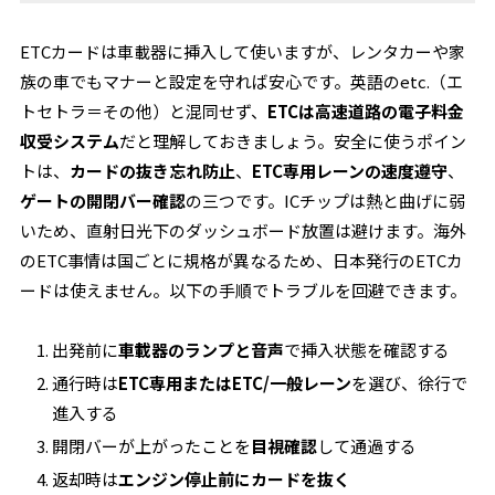
ETCカードは車載器に挿入して使いますが、レンタカーや家
族の車でもマナーと設定を守れば安心です。英語のetc.（エ
トセトラ＝その他）と混同せず、
ETCは高速道路の電子料金
収受システム
だと理解しておきましょう。安全に使うポイン
トは、
カードの抜き忘れ防止
、
ETC専用レーンの速度遵守
、
ゲートの開閉バー確認
の三つです。ICチップは熱と曲げに弱
いため、直射日光下のダッシュボード放置は避けます。海外
のETC事情は国ごとに規格が異なるため、日本発行のETCカ
ードは使えません。以下の手順でトラブルを回避できます。
出発前に
車載器のランプと音声
で挿入状態を確認する
通行時は
ETC専用またはETC/一般レーン
を選び、徐行で
進入する
開閉バーが上がったことを
目視確認
して通過する
返却時は
エンジン停止前にカードを抜く