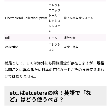
エレクト
ロニック
トールコ
ElectronicTollCollectionSystem
電子料金収受システム
レクショ
ンシステ
ム
toll
トール
通行料金
コレクシ
collection
収受・徴収
ョン
補足として、ETCは海外にも同様概念が存在しますが、
規格
は国ごとに異なる
ため日本のETCカードがそのまま使えるわ
けではありません。
etc.はetceteraの略！英語で「な
ど」はどう使うべき？