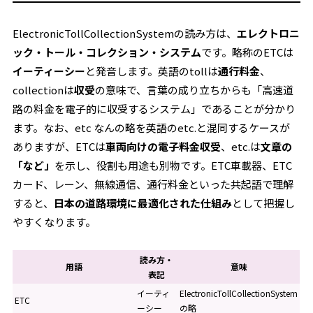
ElectronicTollCollectionSystemの読み方は、
エレクトロニ
ック・トール・コレクション・システム
です。略称のETCは
イーティーシー
と発音します。英語のtollは
通行料金
、
collectionは
収受
の意味で、言葉の成り立ちからも「高速道
路の料金を電子的に収受するシステム」であることが分かり
ます。なお、etc なんの略を英語のetc.と混同するケースが
ありますが、ETCは
車両向けの電子料金収受
、etc.は
文章の
「など」
を示し、役割も用途も別物です。ETC車載器、ETC
カード、レーン、無線通信、通行料金といった共起語で理解
すると、
日本の道路環境に最適化された仕組み
として把握し
やすくなります。
読み方・
用語
意味
表記
イーティ
ElectronicTollCollectionSystem
ETC
ーシー
の略