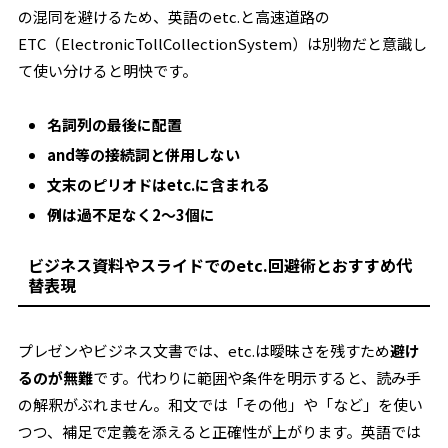
の混同を避けるため、英語のetc.と高速道路の
ETC（ElectronicTollCollectionSystem）は別物だと意識し
て使い分けると明快です。
名詞列の最後に配置
and等の接続詞と併用しない
文末のピリオドはetc.に含まれる
例は過不足なく2〜3個に
ビジネス資料やスライドでのetc.回避術とおすすめ代
替表現
プレゼンやビジネス文書では、etc.は曖昧さを残すため
避け
るのが無難
です。代わりに範囲や条件を明示すると、読み手
の解釈がぶれません。和文では「その他」や「など」を使い
つつ、補足で定義を添えると正確性が上がります。英語では