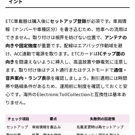
イント
ETC車載器は購入後に
セットアップ登録
が必須です。車両情
報（ナンバーや車種区分）を書き込むため、他車への流用は
できません。取り付けは視界を妨げない位置で、
アンテナの
向きや固定強度
が重要です。配線はエアバッグ作動域を避
け、ACC連動で電源を取ります。ETCカードは
ICチップ面の
向き
を間違えないように挿入し、高温放置や静電気に注意し
ます。取り付け後はテスト通行またはテストモードで
通信・
音声案内・ランプ表示
を確認しましょう。割引適用には時間
帯や路線条件があるため、運用前に制度を確認しておくと安
心です。海外のElectronicTollCollectionと互換性は基本あ
りません。
チェック項目
要点
失敗例の回避策
セットアップ
車両情報を書込み
名義変更時は再セットアップ
取付位置
視界・電波を確保
断熱フィルム部位を避ける