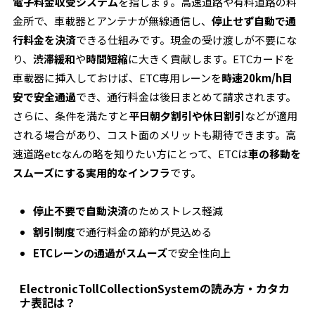
電子料金収受システム
を指します。高速道路や有料道路の料
金所で、車載器とアンテナが無線通信し、
停止せず自動で通
行料金を決済
できる仕組みです。現金の受け渡しが不要にな
り、
渋滞緩和
や
時間短縮
に大きく貢献します。ETCカードを
車載器に挿入しておけば、ETC専用レーンを
時速20km/h目
安で安全通過
でき、通行料金は後日まとめて請求されます。
さらに、条件を満たすと
平日朝夕割引や休日割引
などが適用
される場合があり、コスト面のメリットも期待できます。高
速道路etcなんの略を知りたい方にとって、ETCは
車の移動を
スムーズにする実用的なインフラ
です。
停止不要で自動決済
のためストレス軽減
割引制度
で通行料金の節約が見込める
ETCレーンの通過がスムーズ
で安全性向上
ElectronicTollCollectionSystemの読み方・カタカ
ナ表記は？