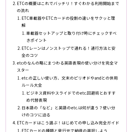
ETCの概要はこれでバッチリ！すぐわかる利用開始まで
の流れ
ETC車載器やETCカードの役割の違いをサクッと理
解
車載器セットアップと取り付け時にチェックすべ
きポイント
ETCレーンはノンストップで通れる！通行方法と安
全のコツ
etcのなんの略にまつわる英語表現の使い分けを完全マ
スター
etc.の正しい使い方、文末のピリオドやandとの併用
ルール大全
ビジネス資料やスライドでのetc.回避術とおすす
め代替表現
日本語の「など」と英語のetc.は何が違う？使い分
けのコツに迫る
ETCカードはこう選ぶ！はじめての申し込み完全ガイド
ETCカードの種類と発行元で納得の選択しよう