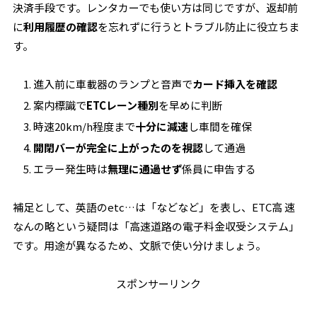
決済手段です。レンタカーでも使い方は同じですが、返却前
に
利用履歴の確認
を忘れずに行うとトラブル防止に役立ちま
す。
進入前に車載器のランプと音声で
カード挿入を確認
案内標識で
ETCレーン種別
を早めに判断
時速20km/h程度まで
十分に減速
し車間を確保
開閉バーが完全に上がったのを視認
して通過
エラー発生時は
無理に通過せず
係員に申告する
補足として、英語のetc…は「などなど」を表し、ETC高 速
なんの略という疑問は「高速道路の電子料金収受システム」
です。用途が異なるため、文脈で使い分けましょう。
スポンサーリンク