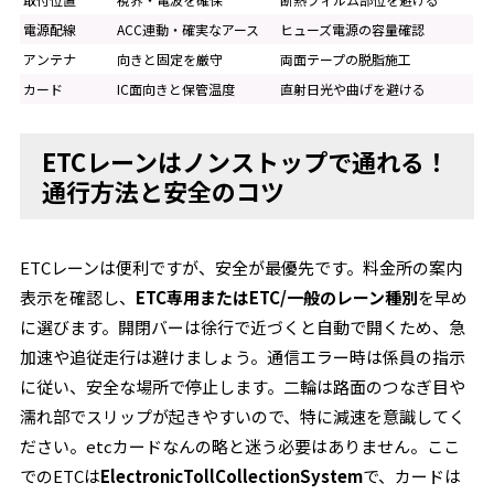
電源配線
ACC連動・確実なアース
ヒューズ電源の容量確認
アンテナ
向きと固定を厳守
両面テープの脱脂施工
カード
IC面向きと保管温度
直射日光や曲げを避ける
ETCレーンはノンストップで通れる！
通行方法と安全のコツ
ETCレーンは便利ですが、安全が最優先です。料金所の案内
表示を確認し、
ETC専用またはETC/一般のレーン種別
を早め
に選びます。開閉バーは徐行で近づくと自動で開くため、急
加速や追従走行は避けましょう。通信エラー時は係員の指示
に従い、安全な場所で停止します。二輪は路面のつなぎ目や
濡れ部でスリップが起きやすいので、特に減速を意識してく
ださい。etcカードなんの略と迷う必要はありません。ここ
でのETCは
ElectronicTollCollectionSystem
で、カードは