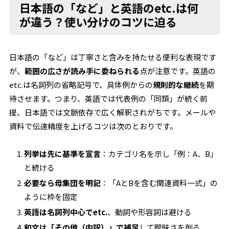
日本語の「など」と英語のetc.は何
が違う？使い分けのコツに迫る
日本語の「など」は丁寧さと含みを持たせる便利な表現です
が、
範囲の広さが読み手に委ねられる
点が注意です。英語の
etc.は名詞列の省略記号で、具体例からの
規則的な継続
を期
待させます。つまり、英語では代表例の「同類」が続く前
提、日本語では文脈依存で広く解釈されがちです。メールや
資料で伝達精度を上げるコツは次のとおりです。
列挙は先に基準を宣言
：カテゴリ名を示し「例：A、B」
と続ける
必要なら母集団を明記
：「AとBを含む関連資料一式」の
ように枠を固定
英語は名詞列中心でetc.
、動詞や形容詞は避ける
和文は「その他（内訳）」で補足
して曖昧さを削る