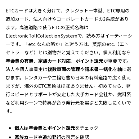
ETCカードは大きく分けて、クレジット一体型、ETC専用の
追加カード、法人向けやコーポレートカードの3系統があり
ます。高速道路で使うETCの正式名称は
ElectronicTollCollectionSystemで、読み方はイーティーシ
ーです。「etc なんの略か」と迷う方は、英語のetc.（エト
セトラ＝など）とは別物だと覚えてください。個人利用なら
年会費の有無
、
家族カード対応
、
ポイント還元
が重要です。
法人や個人事業主は
複数車両の管理
や
請求書一括化
を軸に選
びます。レンタカーや二輪も含め日本の有料道路で広く使え
ますが、海外のETC互換はほぼありません。初めてなら、発
行スピードとサポートが安定した大手カード会社か、燃料系
など利用シーンで特典が合う発行元を選ぶと失敗しにくいで
す。
個人は年会費とポイント還元
をチェック
家族カードや追加発行
の可否を確認