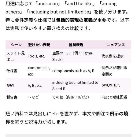
用途に応じて「and so on」「and the like」「among
others」「including but not limited to」を使い分けます。
特に要件定義や仕様では
包括的表現の定義
が重要です。以下
は実務で使いやすい置き換えの比較です。
シーン
避けたい表現
推奨表現
ニュアンス
スライド見
主要ツール（例：Figma、
Tools, etc.
代表例を提示
出し
Slack）
components,
例示だが範囲限
仕様書
components such as A, B
etc.
定弱め
including but not limited to
契約
A, B, etc.
包括を明示
A and B
報告書
～など
その他（内訳：X/Y/Z）
内訳で曖昧回避
短い資料では見出しにetc.を置かず、本文や脚注で
例示の境
界
を補うと説得力が増します。