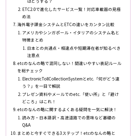
はどうする？
ETC2.0で進化したサービス一覧！対応車載器の見極
め法
海外電子課金システムとETCの違いをカンタン比較
アメリカやシンガポール・イタリアのシステム名と
特徴まとめ
日本との共通点・相違点や短期滞在者が知るべき
注意点
etcのなんの略で混同しない！間違いやすい表記ルール
を総チェック
ElectronicTollCollectionSystemとetc.「何がどう違
う？」を一目で解説
プレゼン資料やメールでのetc.「使い所」と「避け
どころ」はこれ！
etcのなんの略に関するよくある疑問を一気に解決！
読み方・日本語訳・高速道路での意味など基礎の
Q&A
まとめと今すぐできる3ステップ！etcのなんの略と