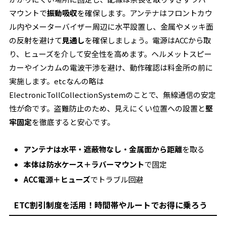
マウントで
振動吸収
を確保します。アンテナはフロントカウ
ル内やメーターバイザー周辺に水平設置し、金属やメッキ面
の反射を避けて
見通し
を確保しましょう。電源はACCから取
り、ヒューズを介して安全性を高めます。ヘルメットスピー
カーやインカムの電波干渉を避け、動作確認は料金所の前に
実施します。etcなんの略は
ElectronicTollCollectionSystemのことで、無線通信の安定
性が命です。盗難防止のため、見えにくい位置への設置と
堅
牢固定
を徹底すると安心です。
アンテナは水平・遮蔽物なし・金属面から距離
を取る
本体は防水ケース＋ラバーマウント
で固定
ACC電源＋ヒューズ
でトラブル回避
ETC割引制度を活用！時間帯やルートでお得に乗ろう