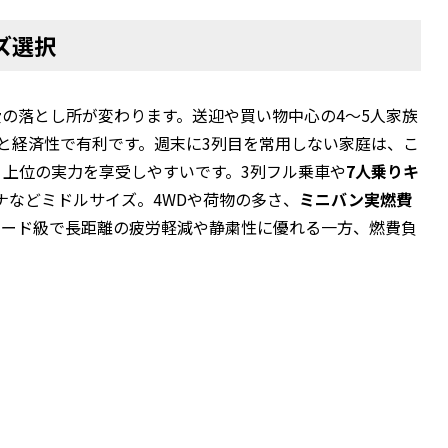
ズ選択
の落とし所が変わります。送迎や買い物中心の4〜5人家族
と経済性で有利です。週末に3列目を常用しない家庭は、こ
上位の実力を享受しやすいです。3列フル乗車や
7人乗りキ
ナなどミドルサイズ。4WDや荷物の多さ、
ミニバン実燃費
ァード級で長距離の疲労軽減や静粛性に優れる一方、燃費負