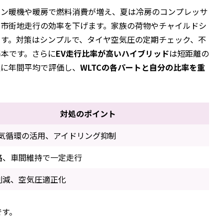
ジン暖機や暖房で燃料消費が増え、夏は冷房のコンプレッサ
、市街地走行の効率を下げます。家族の荷物やチャイルドシ
ます。対策はシンプルで、タイヤ空気圧の定期チェック、不
基本です。さらに
EV走行比率が高いハイブリッド
は短距離の
提に年間平均で評価し、
WLTCの各パートと自分の比率を重
対処のポイント
内気循環の活用、アイドリング抑制
路、車間維持で一定走行
削減、空気圧適正化
です。