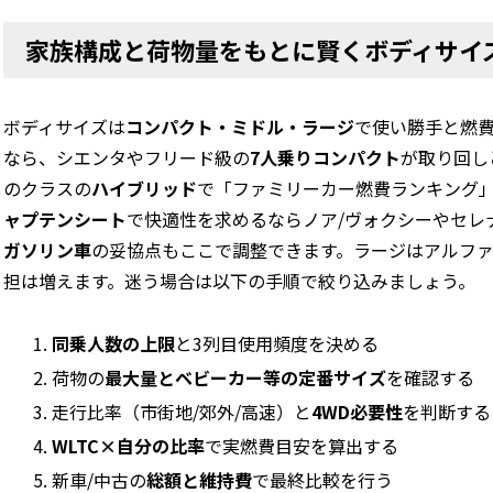
家族構成と荷物量をもとに賢くボディサイ
ボディサイズは
コンパクト・ミドル・ラージ
で使い勝手と燃費
なら、シエンタやフリード級の
7人乗りコンパクト
が取り回し
のクラスの
ハイブリッド
で「ファミリーカー燃費ランキング」
ャプテンシート
で快適性を求めるならノア/ヴォクシーやセレ
ガソリン車
の妥協点もここで調整できます。ラージはアルフ
担は増えます。迷う場合は以下の手順で絞り込みましょう。
同乗人数の上限
と3列目使用頻度を決める
荷物の
最大量とベビーカー等の定番サイズ
を確認する
走行比率（市街地/郊外/高速）と
4WD必要性
を判断する
WLTC×自分の比率
で実燃費目安を算出する
新車/中古の
総額と維持費
で最終比較を行う