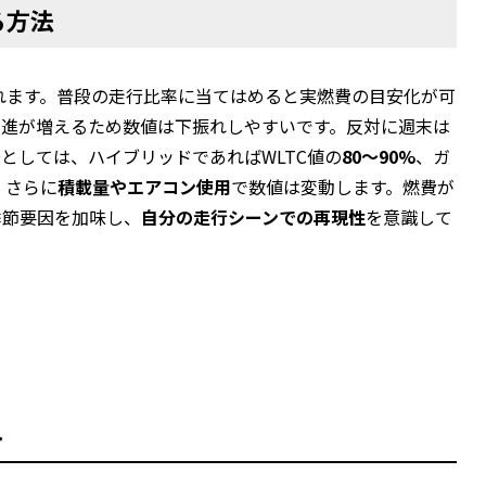
る方法
されます。普段の走行比率に当てはめると実燃費の目安化が可
発進が増えるため数値は下振れしやすいです。反対に週末は
としては、ハイブリッドであればWLTC値の
80〜90%
、ガ
。さらに
積載量やエアコン使用
で数値は変動します。燃費が
季節要因を加味し、
自分の走行シーンでの再現性
を意識して
ト