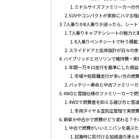
ミドルサイズファミリーカーの
SUVやコンパクトが家族にハマる
7人乗りか8人乗りか迷ったら、シー
7人乗りキャプテンシートの魅力と
8人乗りベンチシートで叶う積載
スライドドアと低床設計が日々の使
ハイブリッドとガソリンで維持費・実
年間一万キロ走行を基準にした損益
冬場や短距離走行が多い方の燃
バッテリー寿命と中古ファミリーカ
4WDと雪国仕様のファミリーカーで
4WDで燃費差を抑える選び方と雪
冬用タイヤ＆空気圧管理で実燃
新車か中古かで燃費がどう変わる？そ
中古で燃費がいいミニバンを選ぶた
試乗時に気付ける加減速の滑ら