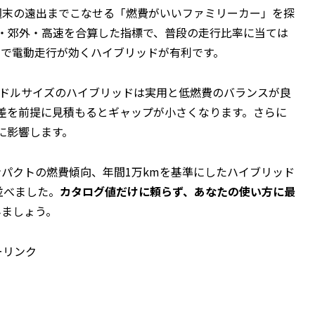
週末の遠出までこなせる「燃費がいいファミリーカー」を探
地・郊外・高速を合算した指標で、普段の走行比率に当ては
域で電動走行が効くハイブリッドが有利です。
たミドルサイズのハイブリッドは実用と低燃費のバランスが良
る差を前提に見積もるとギャップが小さくなります。さらに
に影響します。
ンパクトの燃費傾向、年間1万kmを基準にしたハイブリッド
並べました。
カタログ値だけに頼らず、あなたの使い方に最
みましょう。
ーリンク