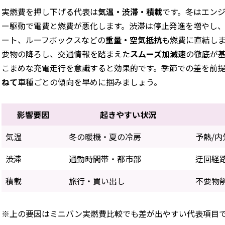
実燃費を押し下げる代表は
気温・渋滞・積載
です。冬はエン
ー駆動で電費と燃費が悪化します。渋滞は停止発進を増やし
ート、ルーフボックスなどの
重量・空気抵抗
も燃費に直結し
要物の降ろし、交通情報を踏まえた
スムーズ加減速
の徹底が
こまめな充電走行を意識すると効果的です。季節での差を前
ねて
車種ごとの傾向を早めに掴みましょう。
影響要因
起きやすい状況
気温
冬の暖機・夏の冷房
予熱/
渋滞
通勤時間帯・都市部
迂回経
積載
旅行・買い出し
不要物
※上の要因はミニバン実燃費比較でも差が出やすい代表項目