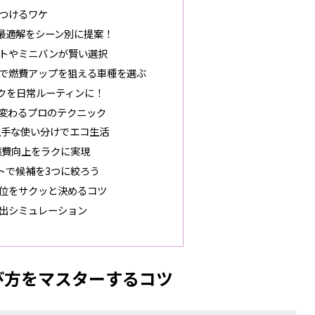
つけるワケ
最適解をシーン別に提案！
トやミニバンが賢い選択
で燃費アップを狙える車種を選ぶ
クを日常ルーティンに！
変わるプロのテクニック
上手な使い分けでエコ生活
燃費向上をラクに実現
トで候補を3つに絞ろう
位をサクッと決めるコツ
出シミュレーション
び方をマスターするコツ