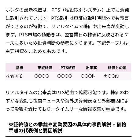
ホンダの最新株価は、PTS（私設取引システム）上でも活発
に取引されています。PTS取引は東証の取引時間外でも売買
ができるのが特徴で、リアルタイムで株価や出来高が変動し
ます。PTS市場の値動きは、翌営業日の株価に反映されるケ
ースも多いため投資判断の参考になります。下記テーブルは
主要指標をまとめたものです。
指標
東証終値
PTS終値
出来高
終値との差
株価（円）
〇〇〇〇
〇〇〇〇
〇〇〇株
±〇〇円
リアルタイムの出来高はPTS経由で確認可能です。株価のわ
ずかな変動も夜間ニュースや海外決算発表など外部要因によ
って影響を受けており、タイムリーな情報収集が重要です。
東証終値との乖離や変動要因の具体的事例解説 – 価格
乖離の代表例と要因解説