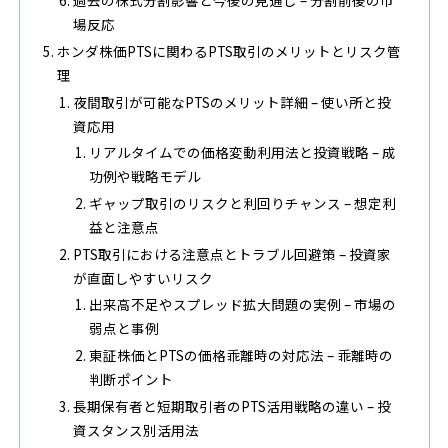
過去の株式分割影響と今後の見通し – 分割前後の市
場反応
ホンダ株価PTSに関わるPTS取引のメリットとリスク管
理
夜間取引が可能なPTSのメリット詳細 – 使い所と投
資応用
リアルタイムでの価格変動利用法と投資戦略 – 成
功例や戦略モデル
ギャップ取引のリスクと利回りチャンス – 想定利
益と注意点
PTS取引における注意点とトラブル回避策 – 投資家
が直面しやすいリスク
出来高不足やスプレッド拡大問題の実例 – 市場の
弱点と事例
東証株価とPTSの価格乖離時の対応法 – 乖離時の
判断ポイント
長期保有者と短期取引者のPTS活用戦略の違い – 投
資スタンス別活用法