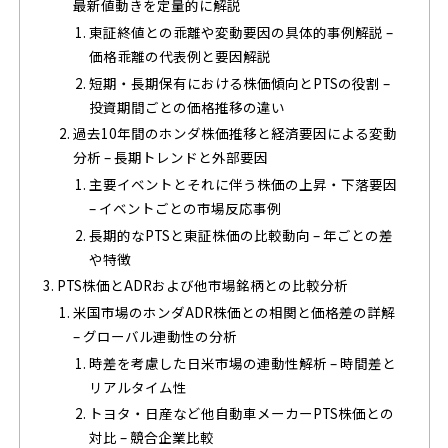
最新値動きを定量的に解説
東証終値との乖離や変動要因の具体的事例解説 –
価格乖離の代表例と要因解説
短期・長期保有における株価傾向とPTSの役割 –
投資期間ごとの価格推移の違い
過去10年間のホンダ株価推移と経済要因による変動
分析 – 長期トレンドと外部要因
主要イベントとそれに伴う株価の上昇・下落要因
– イベントごとの市場反応事例
長期的なPTSと東証株価の比較動向 – 年ごとの差
や特徴
PTS株価とADRおよび他市場銘柄との比較分析
米国市場のホンダADR株価との相関と価格差の詳解
– グローバル連動性の分析
時差を考慮した日米市場の連動性解析 – 時間差と
リアルタイム性
トヨタ・日産など他自動車メーカーPTS株価との
対比 – 競合企業比較