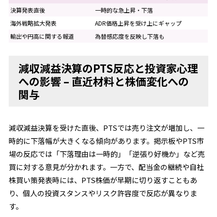
決算発表直後
一時的な急上昇・下落
海外戦略拡大発表
ADR価格上昇を受け上にギャップ
輸出や円高に関する報道
為替感応度を反映し下落も
減収減益決算のPTS反応と投資家心理
への影響 – 直近材料と株価変化への
関与
減収減益決算を受けた直後、PTSでは売り注文が増加し、一
時的に下落幅が大きくなる傾向があります。掲示板やPTS市
場の反応では「下落理由は一時的」「逆張り好機か」など売
買に対する意見が分かれます。一方で、配当金の継続や自社
株買い策発表時には、PTS株価が早期に切り返すこともあ
り、個人の投資スタンスやリスク許容度で反応が異なりま
す。