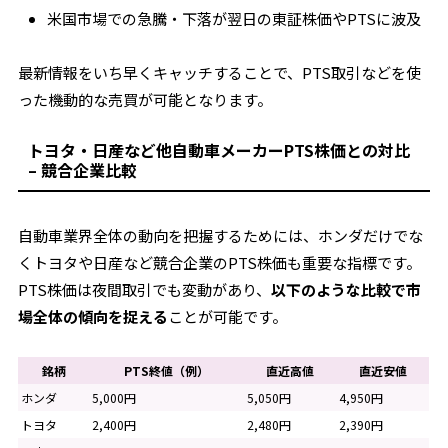
米国市場での急騰・下落が翌日の東証株価やPTSに波及
最新情報をいち早くキャッチすることで、PTS取引などを使
った機動的な売買が可能となります。
トヨタ・日産など他自動車メーカーPTS株価との対比
– 競合企業比較
自動車業界全体の動向を把握するためには、ホンダだけでな
くトヨタや日産など競合企業のPTS株価も重要な指標です。
PTS株価は夜間取引でも変動があり、
以下のような比較で市
場全体の傾向を捉える
ことが可能です。
銘柄
PTS終値（例）
直近高値
直近安値
ホンダ
5,000円
5,050円
4,950円
トヨタ
2,400円
2,480円
2,390円