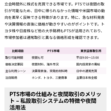
立会時間外に株式を売買できる市場です。PTSでは夜間の取
引が可能なため、日中に得られなかった情報や米国市場の動
向を素早く反映できる特徴があります。特に、急な材料発表
や決算情報の直後に価格が動きやすいのがポイントです。ト
ヨタ株や日産株など他の大手銘柄もPTSが活用されており、
市場参加者は通常取引と異なる価格形成を確認できます。
比較項目
PTS市場
東京証券取引所
取引可能時間
夜間も可
平日9:00～15:00
価格決定要因
夜間材料、海外市況
国内投資家の需給
主な利用シーン
決算発表後、突発的材料時
日中の通常売買
注目銘柄
ホンダ、トヨタ、三菱商事
主要日本株全般
PTS市場の仕組みと夜間取引のメリッ
ト – 私設取引システムの特徴や夜間
活用法