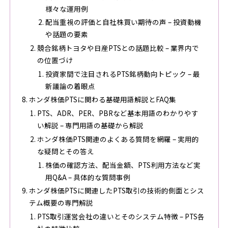
様々な運用例
配当重視の評価と自社株買い期待の声 – 投資動機
や話題の要素
競合銘柄トヨタや日産PTSとの話題比較 – 業界内で
の位置づけ
投資家間で注目されるPTS銘柄動向トピック – 最
新議論の着眼点
ホンダ株価PTSに関わる基礎用語解説とFAQ集
PTS、ADR、PER、PBRなど基本用語のわかりやす
い解説 – 専門用語の基礎から解説
ホンダ株価PTS関連のよくある質問を網羅 – 実用的
な疑問とその答え
株価の確認方法、配当金額、PTS利用方法など実
用Q&A – 具体的な質問事例
ホンダ株価PTSに関連したPTS取引の技術的側面とシス
テム概要の専門解説
PTS取引運営会社の違いとそのシステム特徴 – PTS各