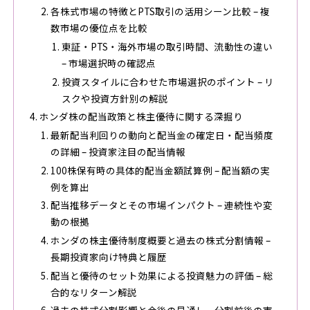
各株式市場の特徴とPTS取引の活用シーン比較 – 複
数市場の優位点を比較
東証・PTS・海外市場の取引時間、流動性の違い
– 市場選択時の確認点
投資スタイルに合わせた市場選択のポイント – リ
スクや投資方針別の解説
ホンダ株の配当政策と株主優待に関する深掘り
最新配当利回りの動向と配当金の確定日・配当頻度
の詳細 – 投資家注目の配当情報
100株保有時の具体的配当金額試算例 – 配当額の実
例を算出
配当推移データとその市場インパクト – 連続性や変
動の根拠
ホンダの株主優待制度概要と過去の株式分割情報 –
長期投資家向け特典と履歴
配当と優待のセット効果による投資魅力の評価 – 総
合的なリターン解説