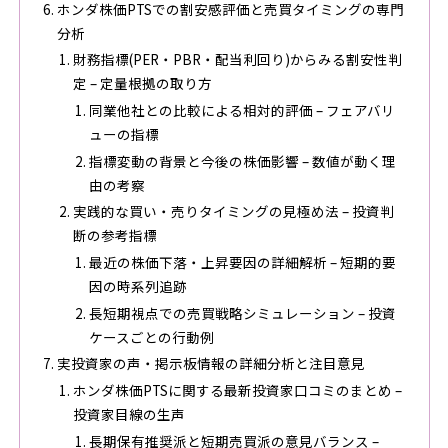
ホンダ株価PTSでの割安感評価と売買タイミングの専門
分析
財務指標(PER・PBR・配当利回り)からみる割安性判
定 – 定量根拠の取り方
同業他社との比較による相対的評価 – フェアバリ
ューの指標
指標変動の背景と今後の株価影響 – 数値が動く理
由の考察
実践的な買い・売りタイミングの見極め法 – 投資判
断の参考指標
最近の株価下落・上昇要因の詳細解析 – 短期的要
因の時系列追跡
長短期視点での売買戦略シミュレーション – 投資
ケースごとの行動例
実投資家の声・掲示板情報の詳細分析と注目意見
ホンダ株価PTSに関する最新投資家口コミのまとめ –
投資家目線の生声
長期保有推奨派と短期売買派の意見バランス –