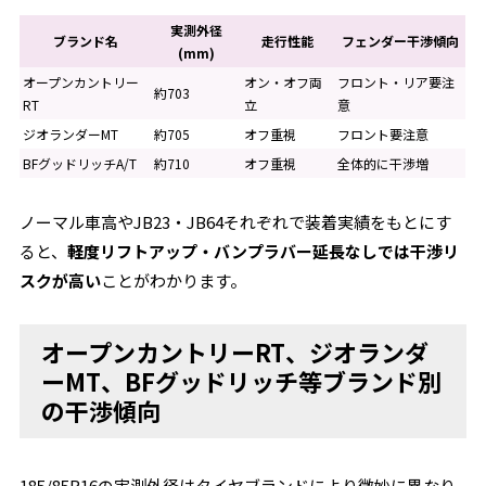
実測外径
ブランド名
走行性能
フェンダー干渉傾向
(mm)
オープンカントリー
オン・オフ両
フロント・リア要注
約703
RT
立
意
ジオランダーMT
約705
オフ重視
フロント要注意
BFグッドリッチA/T
約710
オフ重視
全体的に干渉増
ノーマル車高やJB23・JB64それぞれで装着実績をもとにす
ると、
軽度リフトアップ・バンプラバー延長なしでは干渉リ
スクが高い
ことがわかります。
オープンカントリーRT、ジオランダ
ーMT、BFグッドリッチ等ブランド別
の干渉傾向
185/85R16の実測外径はタイヤブランドにより微妙に異なり