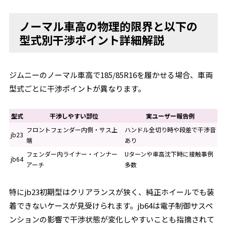
ノーマル車高の物理的限界と以下の
型式別干渉ポイント詳細解説
ジムニーのノーマル車高で185/85R16を履かせる場合、車両
型式ごとに干渉ポイントが異なります。
型式
干渉しやすい部位
実ユーザー報告例
フロントフェンダー内側・サス上
ハンドル全切り時や段差で干渉音
jb23
端
あり
フェンダー内ライナー・インナー
Uターンや車高沈下時に接触事例
jb64
アーチ
多数
特にjb23初期型はクリアランスが狭く、純正ホイールでも装
着できないケースが見受けられます。jb64は電子制御サスペ
ンションの影響で干渉状態が変化しやすいことも指摘されて