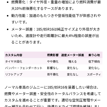
燃費悪化：タイヤ外径・重量の増加により燃料消費が最
大10％前後悪化するケースがあります。
動力性能：加速のもたつきや登坂性能低下が体感されや
すいです。
メーター誤差：185/85R16は純正サイズより外径が大き
いため、速度計や走行距離計に最大4％程度の誤差が出
ることがあります。
カスタム内容
燃費影響
速度メーター誤差
乗り心地
タイヤ大径化
やや悪化
増える
低下傾向
バンパー・フェンダーカット
影響なし
変化なし
変化なし
リフトアップ
若干悪化
変化なし
スポーティ
ノーマル車高のジムニーに185/85R16を装着したい場合は、
燃費やメーター誤差・安全性のトータルバランスを考慮して
カスタムを進めることが重要です。適切な空気圧管理やメー
ター補正も合わせて行い、快適なドライブ環境を維持しまし