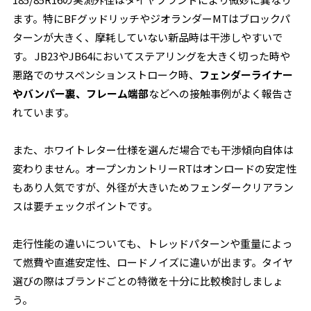
ます。特にBFグッドリッチやジオランダーMTはブロックパ
ターンが大きく、摩耗していない新品時は干渉しやすいで
す。 JB23やJB64においてステアリングを大きく切った時や
悪路でのサスペンションストローク時、
フェンダーライナー
やバンパー裏、フレーム端部
などへの接触事例がよく報告さ
れています。
また、ホワイトレター仕様を選んだ場合でも干渉傾向自体は
変わりません。オープンカントリーRTはオンロードの安定性
もあり人気ですが、外径が大きいためフェンダークリアラン
スは要チェックポイントです。
走行性能の違いについても、トレッドパターンや重量によっ
て燃費や直進安定性、ロードノイズに違いが出ます。タイヤ
選びの際はブランドごとの特徴を十分に比較検討しましょ
う。