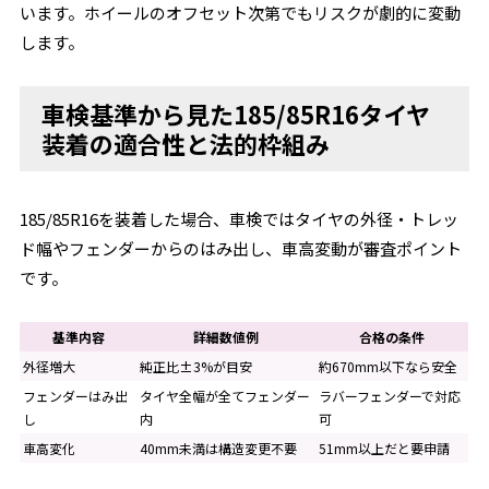
います。ホイールのオフセット次第でもリスクが劇的に変動
します。
車検基準から見た185/85R16タイヤ
装着の適合性と法的枠組み
185/85R16を装着した場合、車検ではタイヤの外径・トレッ
ド幅やフェンダーからのはみ出し、車高変動が審査ポイント
です。
基準内容
詳細数値例
合格の条件
外径増大
純正比±3%が目安
約670mm以下なら安全
フェンダーはみ出
タイヤ全幅が全てフェンダー
ラバーフェンダーで対応
し
内
可
車高変化
40mm未満は構造変更不要
51mm以上だと要申請