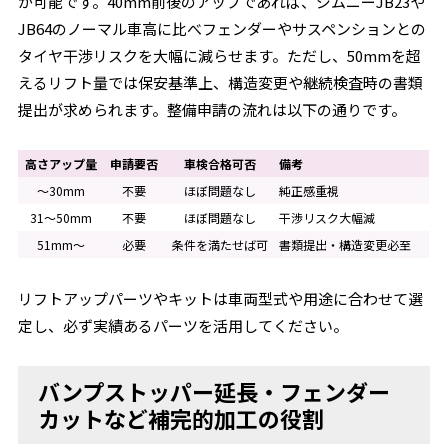
が可能です。40mm前後のアップであれば、ジムニーJB23や
JB64のノーマル車高に比べフェンダーやサスペンションとの
タイヤ干渉リスクを大幅に減らせます。ただし、50mmを超
えるリフト量では保安基準上、構造変更や継続検査時の書類
提出が求められます。整備申請の流れは以下の通りです。
高さアップ量
申請要否
車検合格可否
備考
～30mm
不要
ほぼ問題なし
純正感重視
31～50mm
不要
ほぼ問題なし
干渉リスク大幅減
51mm～
必要
条件を満たせば可
書類提出・構造変更必至
リフトアップパーツやキットは車両型式や用途に合わせて選
定し、必ず実績あるパーツを活用してください。
バンプストッパー延長・フェンダー
カットなど補完的加工の役割