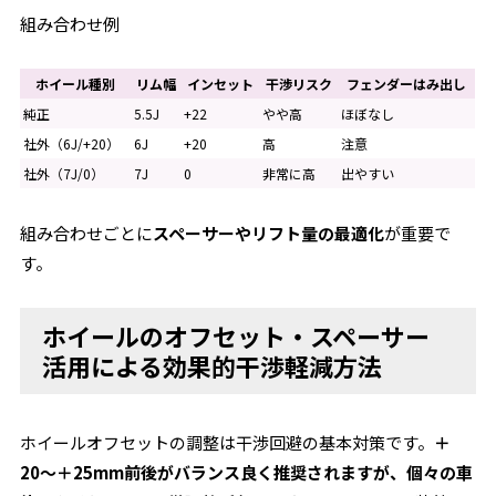
組み合わせ例
ホイール種別
リム幅
インセット
干渉リスク
フェンダーはみ出し
純正
5.5J
+22
やや高
ほぼなし
社外（6J/+20）
6J
+20
高
注意
社外（7J/0）
7J
0
非常に高
出やすい
組み合わせごとに
スペーサーやリフト量の最適化
が重要で
す。
ホイールのオフセット・スペーサー
活用による効果的干渉軽減方法
ホイールオフセットの調整は干渉回避の基本対策です。
＋
20〜＋25mm前後がバランス良く推奨されますが、個々の車