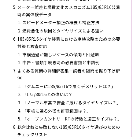
メーター誤差と燃費変化のメカニズム――185/85R16装着
時の実体験データ
スピードメーター補正の概要と補正方法
燃費悪化の原因とタイヤサイズによる違い
185/85R16タイヤ装着における車検攻略のための必要
対策と検査対応
車検通過が難しいケースの傾向と回避策
申告・書類手続き時の必要書類と申請例
よくある質問の詳細解答集－読者の疑問を掘り下げ解
消
「ジムニーに185/85r16で履くデメリットは？」
「175/80r16との違いは？」
「ノーマル車高で安全に履けるタイヤサイズは？」
「車検に通る外径の許容範囲は？」
「オープンカントリーRTの特徴と適正サイズは？」
総合比較と失敗しない185/85R16タイヤ選びのための
チェックリスト