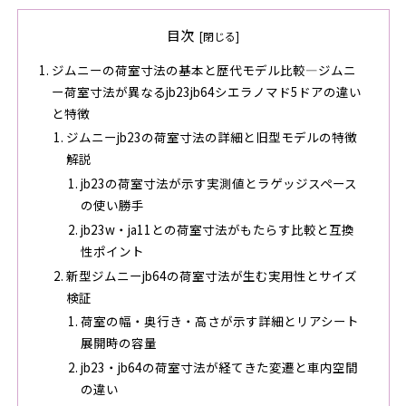
目次
ジムニーの荷室寸法の基本と歴代モデル比較―ジムニ
ー荷室寸法が異なるjb23jb64シエラノマド5ドアの違い
と特徴
ジムニーjb23の荷室寸法の詳細と旧型モデルの特徴
解説
jb23の荷室寸法が示す実測値とラゲッジスペース
の使い勝手
jb23w・ja11との荷室寸法がもたらす比較と互換
性ポイント
新型ジムニーjb64の荷室寸法が生む実用性とサイズ
検証
荷室の幅・奥行き・高さが示す詳細とリアシート
展開時の容量
jb23・jb64の荷室寸法が経てきた変遷と車内空間
の違い