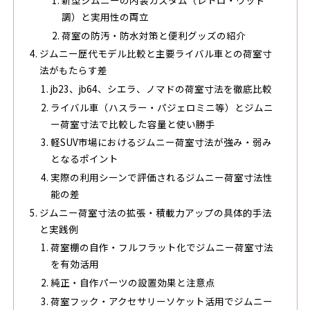
調）と実用性の両立
荷室の防汚・防水対策と便利グッズの紹介
ジムニー歴代モデル比較と主要ライバル車との荷室寸
法がもたらす差
jb23、jb64、シエラ、ノマドの荷室寸法を徹底比較
ライバル車（ハスラー・パジェロミニ等）とジムニ
ー荷室寸法で比較した容量と使い勝手
軽SUV市場におけるジムニー荷室寸法が強み・弱み
となるポイント
実際の利用シーンで評価されるジムニー荷室寸法性
能の差
ジムニー荷室寸法の拡張・積載力アップの具体的手法
と実践例
荷室棚の自作・フルフラット化でジムニー荷室寸法
を有効活用
純正・自作パーツの設置効果と注意点
荷室フック・アクセサリーソケット活用でジムニー