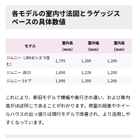
各モデルの室内寸法図とラゲッジス
ペースの具体数値
室内長
室内幅
室内高
モデル
（mm）
（mm）
（mm）
ジムニー（JB64/シエラ含
1,795
1,300
1,200
む）
ジムニー JB23
1,690
1,220
1,200
ジムニー 5ドア
1,990
1,300
1,200
これにより、新旧モデルで横幅や奥行きの違い、および車内
高がほぼ同じであることがわかります。荷室の段差やホイー
ルハウスの出っ張りは現行モデルで改善され、より活用しや
すくなっています。