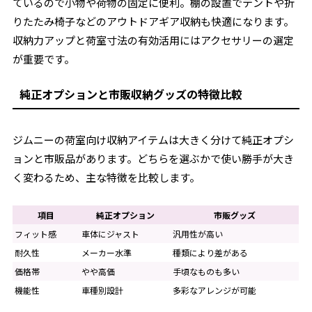
ているので小物や荷物の固定に便利。棚の設置でテントや折
りたたみ椅子などのアウトドアギア収納も快適になります。
収納力アップと荷室寸法の有効活用にはアクセサリーの選定
が重要です。
純正オプションと市販収納グッズの特徴比較
ジムニーの荷室向け収納アイテムは大きく分けて純正オプシ
ョンと市販品があります。どちらを選ぶかで使い勝手が大き
く変わるため、主な特徴を比較します。
項目
純正オプション
市販グッズ
フィット感
車体にジャスト
汎用性が高い
耐久性
メーカー水準
種類により差がある
価格帯
やや高価
手頃なものも多い
機能性
車種別設計
多彩なアレンジが可能