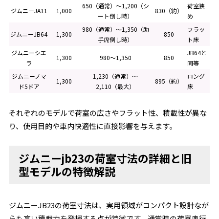
650（通常）～1,200（シ
荷室狭
ジムニーJA11
1,000
830（約）
ート倒し時）
め
980（通常）～1,350（助
フラッ
ジムニーJB64
1,300
850
手席倒し時）
ト床
ジムニーシエ
JB64と
1,300
980～1,350
850
ラ
同等
ジムニーノマ
1,230（通常）～
ロング
1,300
895（約）
ド5ドア
2,110（最大）
床
それぞれのモデルで荷室の広さやフラット性、積載性が異な
り、使用目的や車内快適性に直接影響を与えます。
ジムニーjb23の荷室寸法の詳細と旧
型モデルの特徴解説
ジムニーJB23の荷室寸法は、実用領域がコンパクト設計なが
らも高い積載力を発揮する点が特徴です。通常時の荷室奥行