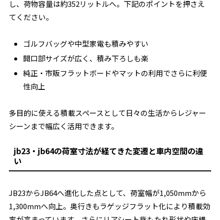
し、荷物容量は約352リットルへ。下記のポイントを押さえ
てください。
ゴルフバッグや中型家電も積みやすい
開口部サイズが広く、積み下ろしも楽
純正・市販フラットボードやマットの利用でさらに利便
性向上
多目的に使える積載スペースとして日々の生活からレジャー
シーンまで幅広く活用できます。
jb23・jb64の荷室寸法が経てきた変遷と車内空間の違
い
JB23からJB64へ進化した点として、荷室幅が1,050mmから
1,300mmへ向上。奥行きもラゲッジフラット化により積載効
率が高まっています。さらにリアシート背もたれ形状や床構