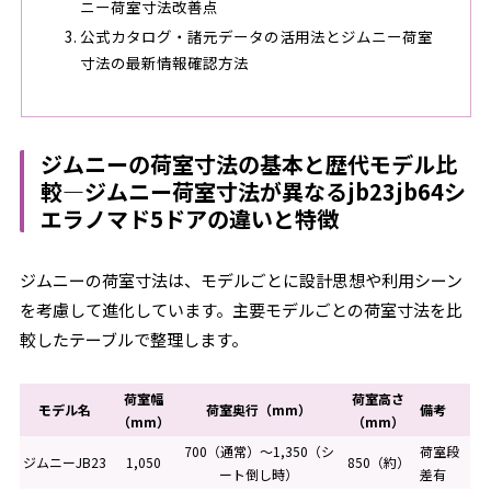
ニー荷室寸法改善点
公式カタログ・諸元データの活用法とジムニー荷室
寸法の最新情報確認方法
ジムニーの荷室寸法の基本と歴代モデル比
較―ジムニー荷室寸法が異なるjb23jb64シ
エラノマド5ドアの違いと特徴
ジムニーの荷室寸法は、モデルごとに設計思想や利用シーン
を考慮して進化しています。主要モデルごとの荷室寸法を比
較したテーブルで整理します。
荷室幅
荷室高さ
モデル名
荷室奥行（mm）
備考
（mm）
（mm）
700（通常）～1,350（シ
荷室段
ジムニーJB23
1,050
850（約）
ート倒し時）
差有