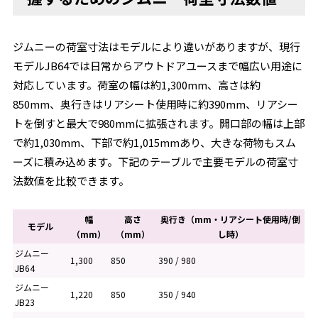
ジムニーの荷室寸法はモデルにより違いがありますが、現行
モデルJB64では日常からアウトドアユースまで幅広い用途に
対応しています。荷室の幅は約1,300mm、高さは約
850mm、奥行きはリアシート使用時に約390mm、リアシー
トを倒すと最大で980mmに拡張されます。開口部の幅は上部
で約1,030mm、下部で約1,015mmあり、大きな荷物もスム
ーズに積み込めます。下記のテーブルで主要モデルの荷室寸
法数値を比較できます。
幅
高さ
奥行き（mm・リアシート使用時/倒
モデル
（mm）
（mm）
し時）
ジムニー
1,300
850
390 / 980
JB64
ジムニー
1,220
850
350 / 940
JB23