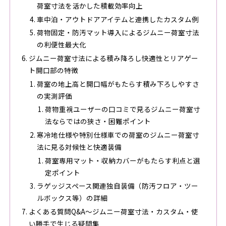
荷室寸法を活かした積載効率向上
車中泊・アウトドアアイテムと連携したカスタム例
荷物固定・防汚マット導入によるジムニー荷室寸法
の利便性最大化
ジムニー荷室寸法による積み降ろし快適性とリアゲー
ト開口部の特徴
荷室の地上高と開口幅がもたらす積み下ろしやすさ
の実測評価
荷物重視ユーザーの口コミで見るジムニー荷室寸
法ならではの狭さ・困難ポイント
寒冷地仕様や特別仕様車での荷室のジムニー荷室寸
法に見る対候性と快適装備
荷室専用マット・収納カバーがもたらす利点と選
定ポイント
ラゲッジスペース関連独自装備（防汚フロア・ツー
ルボックス等）の詳細
よくある質問Q&A～ジムニー荷室寸法・カスタム・使
い勝手で生じる疑問集