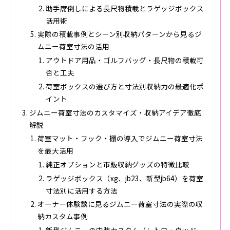
助手席倒しによる長尺物積載とラゲッジボックス
活用術
実際の積載事例とシーン別収納パターンから見るジ
ムニー荷室寸法の活用
アウトドア用品・ゴルフバッグ・長尺物の積載可
否と工夫
荷室ボックスの選び方と寸法別収納力の最適化ポ
イント
ジムニー荷室寸法のカスタマイズ・収納アイデア徹底
解説
荷室マット・フック・棚の導入でジムニー荷室寸法
を最大活用
純正オプションと市販収納グッズの特徴比較
ラゲッジボックス（xg、jb23、新型jb64）を荷室
寸法別に活用する方法
オーナー体験談に見るジムニー荷室寸法の実際の収
納カスタム事例
新型ジムニーの内装カスタム（レトロ・ウッド