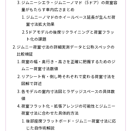
ジムニーシエラ・ジムニーノマド（5ドア）の荷室容
量がもたらす車内広さまとめ
ジムニーノマドのホイールベース延長が生んだ荷
室寸法拡大効果
5ドアモデルの後席リクライニングと荷室フラッ
ト化の課題
ジムニー荷室寸法の詳細実測データと公称スペックの
比較検証
荷室の幅・奥行き・高さを正確に把握するためのジ
ムニー荷室寸法数値
リアシート有・倒し時それぞれで変わる荷室寸法を
図解で詳述
各モデルの室内寸法図とラゲッジスペースの具体数
値
荷室フラット化・拡張アレンジの可能性とジムニー
荷室寸法に合わせた具体的方法
後部座席フラットボード・ジムニー荷室寸法に応
じた自作術解説