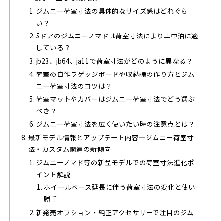
ジムニー荷室寸法の具体的なサイズ感はどれぐら
い？
5ドアのジムニーノマドは荷室寸法により車中泊に適
している？
jb23、jb64、ja11で荷室寸法がどのように異なる？
荷室の自作ラゲッジボードや収納棚の作り方とジム
ニー荷室寸法のコツは？
荷室マットやカバーはジムニー荷室寸法でどう選ぶ
べき？
ジムニー荷室寸法を広く使いたい時の注意点とは？
最新モデル情報とアップデート内容―ジムニー荷室寸
法・カスタム関連の新傾向
ジムニーノマド等の新型モデルでの荷室寸法進化ポ
イント解説
ホイールベース延長に伴う荷室寸法の変化と使い
勝手
新発売オプション・純正アクセサリーで注目のジム