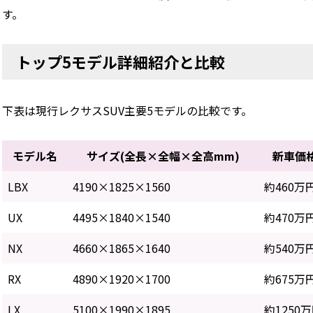
す。
トップ5モデル詳細紹介と比較
下表は現行レクサスSUV主要5モデルの比較です。
モデル名
サイズ(全長×全幅×全高mm)
新車価
LBX
4190×1825×1560
約460万
UX
4495×1840×1540
約470万
NX
4660×1865×1640
約540万
RX
4890×1920×1700
約675万
LX
5100×1990×1895
約1250