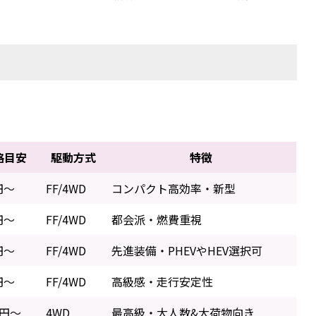
格目安
駆動方式
特徴
円～
FF/4WD
コンパクト高効率・新型
円～
FF/4WD
都会派・燃費重視
円～
FF/4WD
先進装備・PHEVやHEV選択可
円～
FF/4WD
高級感・走行安定性
万円～
4WD
最高級・大人数&大荷物向き