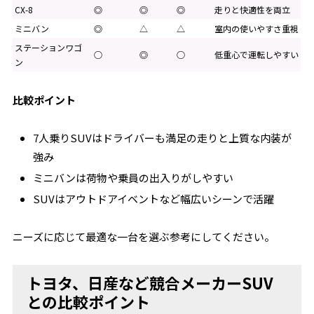
CX-8
◎
◎
◎
走りと快適性を両立
ミニバン
◎
△
△
室内の使いやすさ重視
ステーションワゴ
○
◎
○
低重心で運転しやすい
ン
比較ポイント
7人乗りSUVはドライバーも満足の走りと上質な内装が
強み
ミニバンは荷物や乗員の出入りがしやすい
SUVはアウトドアイベントなど幅広いシーンで活躍
ニーズに応じて最適な一台を選ぶ参考にしてください。
トヨタ、日産など競合メーカーSUV
との比較ポイント