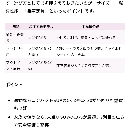
す。選び方としてまず押さえておきたいのが「サイズ」「燃
費性能」「乗車定員」といったポイントです。
用途
おすすめモデル
主な優位点
通勤・街乗
マツダCX-3
小回りが利き、燃費・コスパに優れる
り
ファミリー
マツダCX-8（7
3列シートで多人数でも快適。チャイルド
用
人乗り）
シート対応も充実
アウトド
マツダCX-5/CX-
荷室容量が大きく走行安定性が高い
ア・旅行
60
ポイント
通勤ならコンパクトSUVのCX-3やCX-30が小回りも燃費
も良好
家族で使うなら7人乗りSUVのCX-8が最適。3列目の広さ
や安全装備も充実