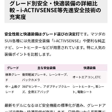
グレード別安全・快適装備の詳細比
較 – i-ACTIVSENSE等先進安全技術の
充実度
安全性能と快適装備はグレード選びの決定打
です。マツダの
SUV各種には先進安全装備「i-ACTIVSENSE」や便利な純正
ナビ、シートヒーターなどが用意されています。特に人気の
装備ポイントを比較します。
グレード
主な安全装備
快適装備
標準グレー
衝突軽減ブレーキ、レーンキープ、
オートエアコン, ETC
ド
バックカメラ
中・上級グ
360°センサー、アダプティブクルー
シートヒーター, 革シー
レード
ズ、全席エアバッグ
ト, 電動シート
最新モデルになるほど安全機能の標準化が進み、グレードア
ップで電動・快適装備が充実します。日常使いから長距離ド