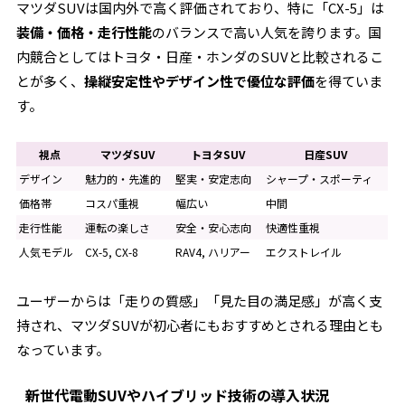
マツダSUVは国内外で高く評価されており、特に「CX-5」は
装備・価格・走行性能
のバランスで高い人気を誇ります。国
内競合としてはトヨタ・日産・ホンダのSUVと比較されるこ
とが多く、
操縦安定性やデザイン性で優位な評価
を得ていま
す。
視点
マツダSUV
トヨタSUV
日産SUV
デザイン
魅力的・先進的
堅実・安定志向
シャープ・スポーティ
価格帯
コスパ重視
幅広い
中間
走行性能
運転の楽しさ
安全・安心志向
快適性重視
人気モデル
CX-5, CX-8
RAV4, ハリアー
エクストレイル
ユーザーからは「走りの質感」「見た目の満足感」が高く支
持され、
マツダSUVが初心者にもおすすめ
とされる理由とも
なっています。
新世代電動SUVやハイブリッド技術の導入状況