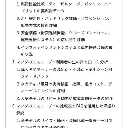
燃費性能比較 – ディーゼルターボ、ガソリン、ハイ
ブリッドの実燃費データ
走行安定性・ハンドリング評価 – サスペンション、
駆動方式の技術詳細
安全装備（衝突軽減機能、クルーズコントロール、
運転支援システム）の使い勝手評価
インフォテインメントシステムと車内快適装備の最
新状況
マツダのエスユーブイ利用者の生の声と口コミ分析
購入者やオーナーの満足点・不満点 – 使用シーン別
フィードバック
ネガティブ意見の実情検証 – 故障、維持コスト、デ
ィーゼルエンジンの評判
人気モデルのリピート傾向や故障事例データの紹介
マツダのエスユーブイの比較表とFAQを活用した深掘り
解説
全モデルのサイズ・価格・装備比較一覧表 – 一目で
わかるマツダのSUVの違い