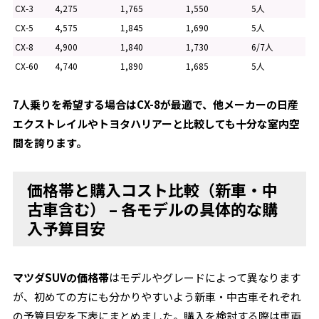
CX-3
4,275
1,765
1,550
5人
CX-5
4,575
1,845
1,690
5人
CX-8
4,900
1,840
1,730
6/7人
CX-60
4,740
1,890
1,685
5人
7人乗りを希望する場合はCX-8が最適で、他メーカーの日産
エクストレイルやトヨタハリアーと比較しても十分な室内空
間を誇ります。
価格帯と購入コスト比較（新車・中
古車含む） – 各モデルの具体的な購
入予算目安
マツダSUVの価格帯
はモデルやグレードによって異なります
が、初めての方にも分かりやすいよう新車・中古車それぞれ
の予算目安を下表にまとめました。購入を検討する際は車両