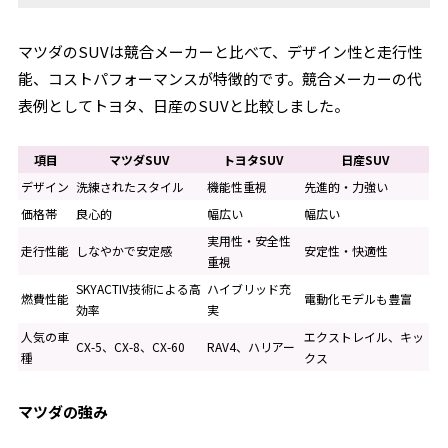
マツダのSUVは競合メーカーと比べて、デザイン性と走行性
能、コストパフォーマンスが特徴的です。競合メーカーの代
表例としてトヨタ、日産のSUVと比較しました。
項目
マツダSUV
トヨタSUV
日産SUV
デザイン
洗練されたスタイル
機能性重視
先進的・力強い
価格帯
良心的
幅広い
幅広い
実用性・安全性
走行性能
しなやかで安定感
安定性・快適性
重視
SKYACTIV技術による高
ハイブリッド充
燃費性能
電動化モデルも豊富
効率
実
人気の車
エクストレイル、キッ
CX-5、CX-8、CX-60
RAV4、ハリアー
種
クス
マツダの強み