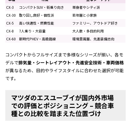
CX-3
コンパクトSUV・街乗り向き
単身者やシティ派
CX-30
取り回し良好・個性派
若年層と小家族
CX-5
高い快適性・燃費性能
ファミリー、アウトドア好き
CX-8
7人乗り・大容量
大人数・多目的利用
CX-60
新時代PHEV・高級路線
環境意識層、先進装備志向
コンパクトからフルサイズまで多様なシリーズが揃い、各モ
デルで
排気量・シートレイアウト・先進安全技術・車両価格
が異なるため、目的やライフスタイルに合わせた選択が可能
です。
マツダのエスユーブイが国内外市場
での評価とポジショニング – 競合車
種との比較を踏まえた位置づけ