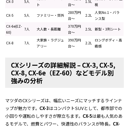
CX-3
5人
1.5L
ト
台～
視
280万円
人気No.1・バラ
CX-5
5人
ファミリー・郊外
2.2L
台～
ンス型
CX-6e(EZ-
370万円
7人
大人数・長距離
2.5L
新型・3列シート
60)
台～
大家族・ラグジュ
390万円
ロングボディ・高
CX-8
7人
2.2L
アリー
台～
級感
CXシリーズの詳細解説 – CX-3, CX-5,
CX-8, CX-6e（EZ-60）などモデル別
強みの分析
マツダのCXシリーズは、幅広いニーズにマッチするラインナ
ップが魅力です。
CX-3
はコンパクトSUVとして、都市部での
小回りや運転のしやすさが際立ちます。
CX-5
は最も人気のあ
るモデルで、燃費とパワー、快適性のバランスが特長。
CX-