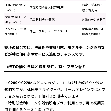
下取り強化キャ
指定モデルの下
下取り価格最大10万円UP
ンペーン
取り購入時
金利優遇ローン
低金利1.9%～実施
対象ローンを利用
キャンペーン
アクセサリー特
新車購入時に同
純正アクセサリーが10%OFF
別値引き
時購入の場合
交渉の舞台では、決算期や登録月末、モデルチェンジ直前な
どが特に値引きやサービス追加のチャンスです。
現在の値引き幅と適用条件、特別プラン紹介
・
C200
や
C220d
など人気のグレードは値引き幅がやや狭い
傾向ですが、AMGモデルやクーペ、オールテレインではオプ
ション装備とのセット値引きが期待できます。
・特別低金利ローンや残価設定プラン利用との併用で初期費
用を抑えるケースも多いです。