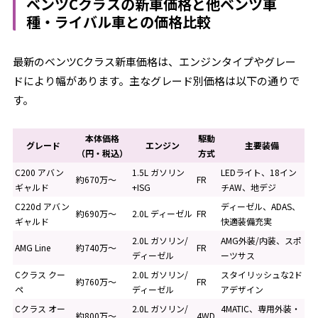
ベンツCクラスの新車価格と他ベンツ車
種・ライバル車との価格比較
最新のベンツCクラス新車価格は、エンジンタイプやグレー
ドにより幅があります。主なグレード別価格は以下の通りで
す。
本体価格
駆動
グレード
エンジン
主要装備
（円・税込）
方式
C200 アバン
1.5L ガソリン
LEDライト、18イン
約670万～
FR
ギャルド
+ISG
チAW、地デジ
C220d アバン
ディーゼル、ADAS、
約690万～
2.0L ディーゼル
FR
ギャルド
快適装備充実
2.0L ガソリン/
AMG外装/内装、スポ
AMG Line
約740万～
FR
ディーゼル
ーツサス
Cクラス クー
2.0L ガソリン/
スタイリッシュな2ド
約760万～
FR
ペ
ディーゼル
アデザイン
Cクラス オー
2.0L ガソリン/
4MATIC、専用外装・
約800万～
4WD