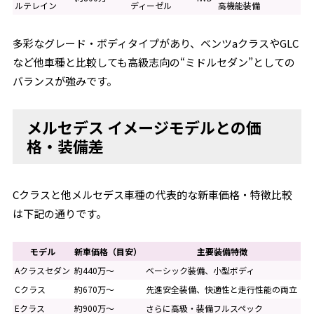
ルテレイン
ディーゼル
高機能装備
多彩なグレード・ボディタイプがあり、ベンツaクラスやGLC
など他車種と比較しても高級志向の“ミドルセダン”としての
バランスが強みです。
メルセデス イメージモデルとの価
格・装備差
Cクラスと他メルセデス車種の代表的な新車価格・特徴比較
は下記の通りです。
モデル
新車価格（目安）
主要装備特徴
Aクラスセダン
約440万～
ベーシック装備、小型ボディ
Cクラス
約670万～
先進安全装備、快適性と走行性能の両立
Eクラス
約900万～
さらに高級・装備フルスペック