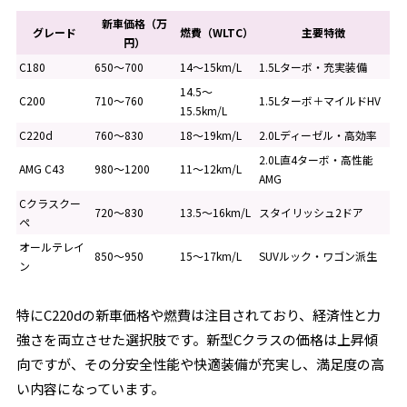
新車価格（万
グレード
燃費（WLTC）
主要特徴
円）
C180
650〜700
14〜15km/L
1.5Lターボ・充実装備
14.5〜
C200
710〜760
1.5Lターボ＋マイルドHV
15.5km/L
C220d
760〜830
18〜19km/L
2.0Lディーゼル・高効率
2.0L直4ターボ・高性能
AMG C43
980〜1200
11〜12km/L
AMG
Cクラスクー
720〜830
13.5〜16km/L
スタイリッシュ2ドア
ペ
オールテレイ
850〜950
15〜17km/L
SUVルック・ワゴン派生
ン
特にC220dの新車価格や燃費は注目されており、経済性と力
強さを両立させた選択肢です。新型Cクラスの価格は上昇傾
向ですが、その分安全性能や快適装備が充実し、満足度の高
い内容になっています。