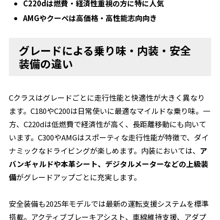
C220dは燃費・経済性重視の方に特に人気
AMGやクーペは高価格・高性能志向向き
グレードによる乗り味・内装・安全
装備の違い
Cクラスはグレードごとに走行性能と快適性が大きく異なり
ます。C180やC200は日常使いに最適なマイルドな乗り味。一
方、C220dは低燃費で経済性が高く、長距離移動にも向いて
います。C300やAMGはスポーティな走行性能が特徴で、ダイ
ナミックなドライビングが楽しめます。内装においては、
ア
バンギャルドや本革シート、デジタルメーターなどの上級装
備
がグレードアップごとに充実します。
安全装備も2025年モデルでは最新の運転支援システムを標準
搭載。アクティブブレーキアシスト、車線維持支援、アダプ