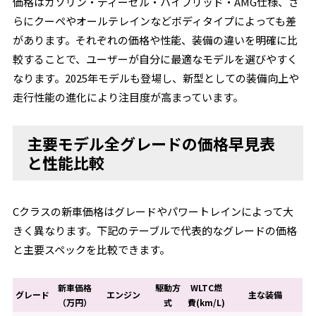
価格はガソリン・ディーゼル・ハイブリッド・AMG仕様、さ
らにクーペやオールテレインなどボディタイプによっても差
があります。それぞれの価格や性能、装備の違いを明確に比
較することで、ユーザーが自分に最適なモデルを選びやすく
なります。2025年モデルも登場し、新型としての装備向上や
走行性能の進化により注目度が高まっています。
主要モデル全グレードの価格早見表
と性能比較
Cクラスの新車価格はグレードやパワートレインによって大
きく異なります。下記のテーブルで代表的なグレードの価格
と主要スペックを比較できます。
新車価格
駆動方
WLTC燃
グレード
エンジン
主な装備
（万円）
式
費(km/L)