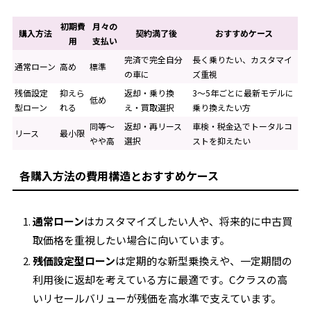
初期費
月々の
購入方法
契約満了後
おすすめケース
用
支払い
完済で完全自分
長く乗りたい、カスタマイ
通常ローン
高め
標準
の車に
ズ重視
残価設定
抑えら
返却・乗り換
3～5年ごとに最新モデルに
低め
型ローン
れる
え・買取選択
乗り換えたい方
同等～
返却・再リース
車検・税金込でトータルコ
リース
最小限
やや高
選択
ストを抑えたい
各購入方法の費用構造とおすすめケース
通常ローン
はカスタマイズしたい人や、将来的に中古買
取価格を重視したい場合に向いています。
残価設定型ローン
は定期的な新型乗換えや、一定期間の
利用後に返却を考えている方に最適です。Cクラスの高
いリセールバリューが残価を高水準で支えています。