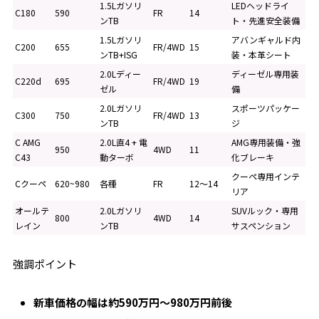
1.5Lガソリ
LEDヘッドライ
C180
590
FR
14
ンTB
ト・先進安全装備
1.5Lガソリ
アバンギャルド内
C200
655
FR/4WD
15
ンTB+ISG
装・本革シート
2.0Lディー
ディーゼル専用装
C220d
695
FR/4WD
19
ゼル
備
2.0Lガソリ
スポーツパッケー
C300
750
FR/4WD
13
ンTB
ジ
C AMG
2.0L直4 + 電
AMG専用装備・強
950
4WD
11
C43
動ターボ
化ブレーキ
クーペ専用インテ
Cクーペ
620~980
各種
FR
12～14
リア
オールテ
2.0Lガソリ
SUVルック・専用
800
4WD
14
レイン
ンTB
サスペンション
強調ポイント
新車価格の幅は約590万円～980万円前後