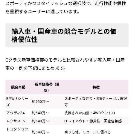
スポーティかつスタイリッシュな選択肢で、走行性能や個性
を重視するユーザーに適しています。
輸入車・国産車の競合モデルとの価
格優位性
Cクラス新車価格帯のモデルと比較されやすい輸入車・国産
車の一例を下記にまとめます。
新車価格帯（目
競合車種
特徴
安）
BMW 3シリー
スポーティな走り・直6ディーゼル選択
約650万～
ズ
可
アウディA4
約540万～
洗練された内装・4WDクワトロ
レクサスES
約640万～
FFレイアウト・静粛性・国産信頼感
トヨタクラウ
約540万～
乗り心地、リセールに優れる