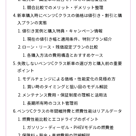
競合比較でのメリット・デメリット整理
新車購入時にベンツCクラスの価格は値引き・割引と購
入プランの実態
値引き実例と購入特典・キャンペーン情報
現在の値引き幅と適用条件、特別プラン紹介
ローン・リース・残価設定プランの比較
各購入方法の費用構造とおすすめケース
失敗しないベンツCクラス新車の選び方と購入前の重要
ポイント
モデルチェンジによる価格・性能変化の見極め方
買い時のタイミングと狙い目のモデル解説
メンテナンス費用・保証制度の理解と活用法
長期所有時のコスト管理術
ベンツCクラスの年間維持費と燃費性能はリアルデータ
燃費性能比較とエコドライブのポイント
ガソリン・ディーゼル・PHEVモデルの燃費差
保険料・税金・車検費用の詳細解説