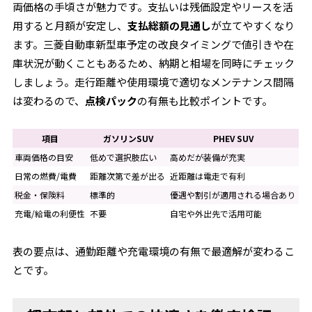
両価格の手頃さが魅力です。支払いは残価設定やリースを活
用すると月額が安定し、
支払総額の見通し
が立てやすくなり
ます。三菱自動車新型車予定の改良タイミングで値引きや在
庫状況が動くこともあるため、納期と相場を同時にチェック
しましょう。走行距離や使用環境で適切なメンテナンス間隔
は変わるので、
点検パック
の有無も比較ポイントです。
項目
ガソリンSUV
PHEV SUV
車両価格の目安
低めで選択肢広い
高めだが装備が充実
日常の燃費/電費
距離次第で差が出る
近距離は電走で有利
税金・保険料
標準的
優遇や割引が適用される場合あり
充電/給電の利便性
不要
自宅や外出先で活用可能
表の要点は、通勤距離や充電環境の有無で最適解が変わるこ
とです。