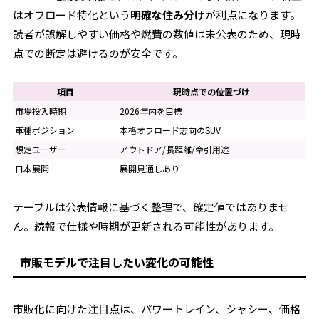
はオフロード特化という
明確な住み分け
が利点になります。
読者が誤解しやすい価格や燃費の数値は未公表のため、現時
点での断定は避けるのが安全です。
項目
現時点での位置づけ
市場投入時期
2026年内を目標
車種ポジション
本格オフロード志向のSUV
想定ユーザー
アウトドア/長距離/牽引用途
日本展開
展開見通しあり
テーブルは公表情報に基づく整理で、確定値ではありませ
ん。続報で仕様や時期が更新される可能性があります。
市販モデルで注目したい変化の可能性
市販化に向けた注目点は、パワートレイン、シャシー、価格