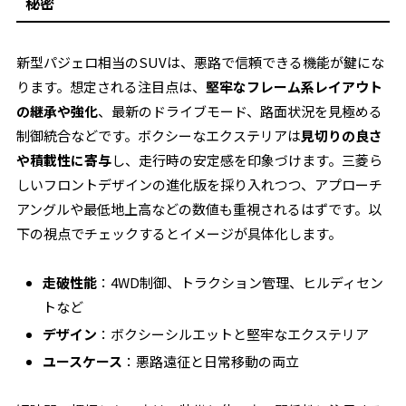
秘密
新型パジェロ相当のSUVは、悪路で信頼できる機能が鍵にな
ります。想定される注目点は、
堅牢なフレーム系レイアウト
の継承や強化
、最新のドライブモード、路面状況を見極める
制御統合などです。ボクシーなエクステリアは
見切りの良さ
や積載性に寄与
し、走行時の安定感を印象づけます。三菱ら
しいフロントデザインの進化版を採り入れつつ、アプローチ
アングルや最低地上高などの数値も重視されるはずです。以
下の視点でチェックするとイメージが具体化します。
走破性能
：4WD制御、トラクション管理、ヒルディセン
トなど
デザイン
：ボクシーシルエットと堅牢なエクステリア
ユースケース
：悪路遠征と日常移動の両立