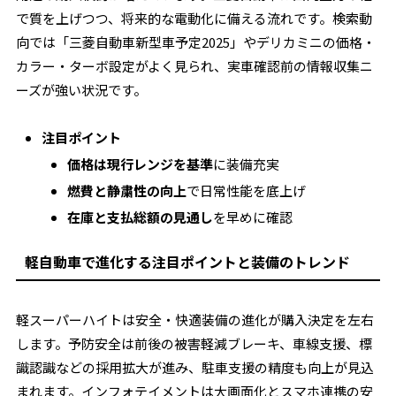
で質を上げつつ、将来的な電動化に備える流れです。検索動
向では「三菱自動車新型車予定2025」やデリカミニの価格・
カラー・ターボ設定がよく見られ、実車確認前の情報収集ニ
ーズが強い状況です。
注目ポイント
価格は現行レンジを基準
に装備充実
燃費と静粛性の向上
で日常性能を底上げ
在庫と支払総額の見通し
を早めに確認
軽自動車で進化する注目ポイントと装備のトレンド
軽スーパーハイトは安全・快適装備の進化が購入決定を左右
します。予防安全は前後の被害軽減ブレーキ、車線支援、標
識認識などの採用拡大が進み、駐車支援の精度も向上が見込
まれます。インフォテイメントは大画面化とスマホ連携の安