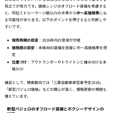
見立てが有力です。価格レンジはオフロード装備を考慮する
と、同社ミドル～ラージ級SUVの水準から
中～高価格帯
にな
る可能性があります。以下のポイントを押さえると判断しや
すいです。
発売時期の目安
：2026年内の登場が示唆
価格感の目安
：本格4WD装備を前提に中～高価格帯を想
定
位置づけ
：アウトランダーやトライトンと棲み分ける本
格SUV
補足として、検索動向では「三菱自動車新型車予定2026」
「新型パジェロ価格」などの関心が高く、情報更新の頻度も
増えています。
新型パジェロのオフロード装備とボクシーデザインの