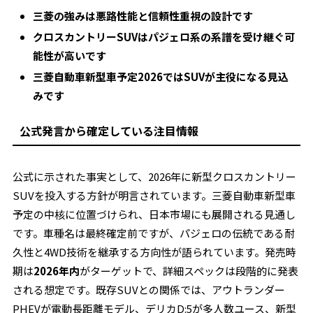
三菱の強みは悪路性能と信頼性重視の設計です
クロスカントリーSUVはパジェロ系の系譜を受け継ぐ可
能性が高いです
三菱自動車新型車予定2026ではSUVが主役になる見込
みです
公式発言から確定している注目情報
公式に示された事実として、2026年に新型クロスカントリー
SUVを投入する方針が明言されています。三菱自動車新型車
予定の中核に位置づけられ、日本市場にも展開される見通し
です。車種名は最終確定前ですが、パジェロの伝統である耐
久性と4WD技術を継承する方向性が語られています。発売時
期は
2026年内
がターゲットで、詳細スペックは段階的に発表
される想定です。既存SUVとの関係では、アウトランダー
PHEVが電動長距離モデル、デリカD:5が多人数ユース、新型