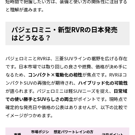
短時間で把握したい方は、装備と使い方の関係性に注目する
と理解が進みます。
パジェロミニ・新型RVRの日本発売
はどうなる？
パジェロミニとRVRは、三菱SUVラインの裾野を広げる存在
です。日本市場では取り回しの良さや燃費、価格が決め手に
なるため、
コンパクト×電動化の相性
が焦点です。RVRはコ
ンパクトSUVの再強化が期待され、
ハイブリッド化の可能性
が語られます。パジェロミニは軽SUVニーズを捉え、
日常域
での使い勝手とSUVらしさの両立
がポイントです。現時点で
確定的な発売日や価格の公表はありませんが、以下の比較で
イメージがつかめます。
市場ポジシ
想定パワートレインの方
車種
注目ポイント