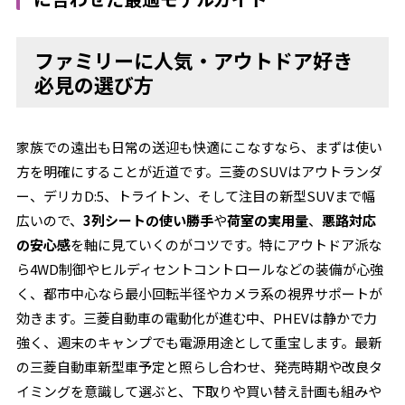
ファミリーに人気・アウトドア好き
必見の選び方
家族での遠出も日常の送迎も快適にこなすなら、まずは使い
方を明確にすることが近道です。三菱のSUVはアウトランダ
ー、デリカD:5、トライトン、そして注目の新型SUVまで幅
広いので、
3列シートの使い勝手
や
荷室の実用量
、
悪路対応
の安心感
を軸に見ていくのがコツです。特にアウトドア派な
ら4WD制御やヒルディセントコントロールなどの装備が心強
く、都市中心なら最小回転半径やカメラ系の視界サポートが
効きます。三菱自動車の電動化が進む中、PHEVは静かで力
強く、週末のキャンプでも電源用途として重宝します。最新
の三菱自動車新型車予定と照らし合わせ、発売時期や改良タ
イミングを意識して選ぶと、下取りや買い替え計画も組みや