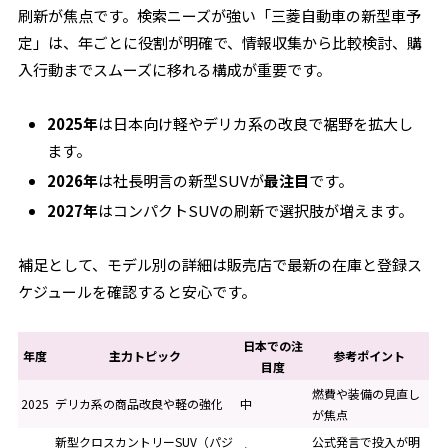
刷新が焦点です。検索ニーズが強い「三菱自動車の新型車予
定」は、年ごとに役割が明確で、情報収集から比較検討、購
入行動までスムーズに移れる構成が重要です。
2025年
は日本向け軽やデリカ系の改良で裾野を拡大し
ます。
2026年
は社長明言の新型SUVが
最注目
です。
2027年
はコンパクトSUVの刷新で選択肢が増えます。
補足として、モデル別の詳細は販売店で最新の在庫と登録ス
ケジュールを確認すると安心です。
日本での注
年度
主力トピック
参考ポイント
目度
燃費や装備の見直し
2025
デリカ系の商品改良や軽の強化
中
が焦点
新型クロスカントリーSUV（パジ
公式発言で投入が明