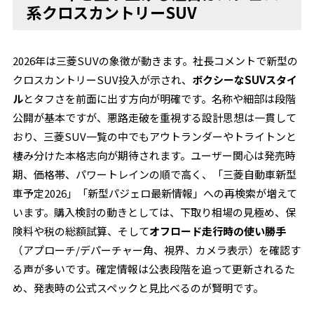
系クロスカントリーSUV
2026年は三菱SUVの象徴が動きます。社長コメントで新型の
クロスカントリーSUV投入が示され、
ボクシーなSUVスタイ
ル
とタフさを前面に出す方向が明確です。名称や細部は段階
公開が基本ですが、悪路走破を重視する設計思想は一貫して
おり、三菱SUV一覧の中でもアウトランダーやトライトンと
棲み分けた本格志向が期待されます。ユーザー関心は発売時
期、価格帯、パワートレインの順で高く、「三菱自動車新型
車予定2026」「新型パジェロ最新情報」への再検索が増えて
います。購入検討の動きとしては、下取り相場の見極め、保
険料や税の総額試算、そして
オフロード走行時の使い勝手
（アプローチ/デパーチャー角、視界、カメラ表示）を確認す
る声が多いです。確定情報は公表段階を追って更新されるた
め、発表時の公式スペックと見比べるのが賢明です。