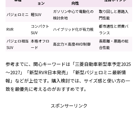
ョン
向性
ガソリン中心で電動化の
取り回しと悪路入
パジェロミニ
軽SUV
検討余地
門性能
コンパクト
都市適性と燃費バ
RVR
ハイブリッド化が有力視
SUV
ランス
パジェロ相当
本格オフロ
長距離・悪路の総
高出力×高度4WD制御
SUV
ード
合性能
参考までに、関心キーワードは「三菱自動車新型車予定2025
～2027」「新型RVR日本発売」「新型パジェロミニ最新情
報」などが上位です。購入検討では、サイズ感と使い方の一
致を最優先に考えるのがおすすめです。
スポンサーリンク