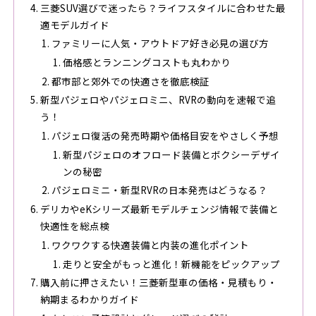
三菱SUV選びで迷ったら？ライフスタイルに合わせた最
適モデルガイド
ファミリーに人気・アウトドア好き必見の選び方
価格感とランニングコストも丸わかり
都市部と郊外での快適さを徹底検証
新型パジェロやパジェロミニ、RVRの動向を速報で追
う！
パジェロ復活の発売時期や価格目安をやさしく予想
新型パジェロのオフロード装備とボクシーデザイ
ンの秘密
パジェロミニ・新型RVRの日本発売はどうなる？
デリカやeKシリーズ最新モデルチェンジ情報で装備と
快適性を総点検
ワクワクする快適装備と内装の進化ポイント
走りと安全がもっと進化！新機能をピックアップ
購入前に押さえたい！三菱新型車の価格・見積もり・
納期まるわかりガイド