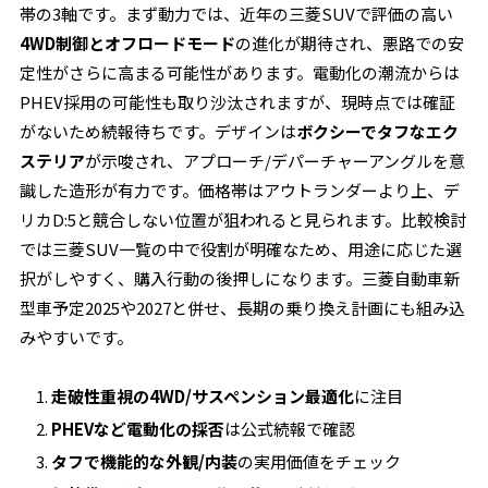
帯の3軸です。まず動力では、近年の三菱SUVで評価の高い
4WD制御とオフロードモード
の進化が期待され、悪路での安
定性がさらに高まる可能性があります。電動化の潮流からは
PHEV採用の可能性も取り沙汰されますが、現時点では確証
がないため続報待ちです。デザインは
ボクシーでタフなエク
ステリア
が示唆され、アプローチ/デパーチャーアングルを意
識した造形が有力です。価格帯はアウトランダーより上、デ
リカD:5と競合しない位置が狙われると見られます。比較検討
では三菱SUV一覧の中で役割が明確なため、用途に応じた選
択がしやすく、購入行動の後押しになります。三菱自動車新
型車予定2025や2027と併せ、長期の乗り換え計画にも組み込
みやすいです。
走破性重視の4WD/サスペンション最適化
に注目
PHEVなど電動化の採否
は公式続報で確認
タフで機能的な外観/内装
の実用価値をチェック