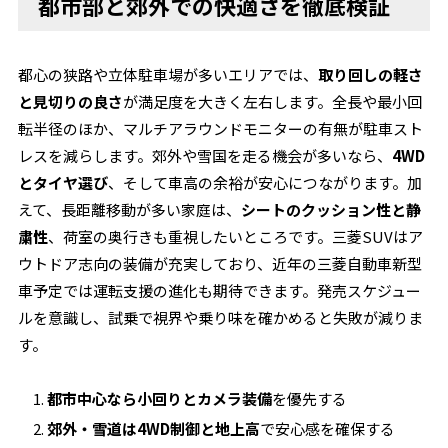
都市部と郊外での快適さを徹底検証
都心の狭路や立体駐車場が多いエリアでは、
取り回しの軽さ
と見切りの良さ
が満足度を大きく左右します。全長や最小回
転半径のほか、マルチアラウンドモニターの有無が駐車スト
レスを減らします。郊外や雪国を走る機会が多いなら、
4WD
とタイヤ選び
、そして車高の余裕が安心につながります。加
えて、長距離移動が多い家庭は、
シートのクッション性と静
粛性
、荷室の奥行きも重視したいところです。三菱SUVはア
ウトドア志向の装備が充実しており、近年の三菱自動車新型
車予定では運転支援の進化も期待できます。発売スケジュー
ルを意識し、試乗で視界や乗り味を確かめると失敗が減りま
す。
都市中心なら小回りとカメラ装備
を優先する
郊外・雪道は4WD制御と地上高
で安心感を確保する