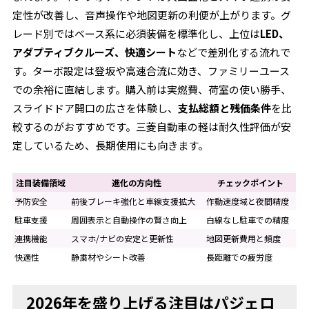
定性が改善し、音声操作や地図更新の利便が上がります。グ
レード別ではベース系に必須装備を標準化し、上位は
LED、
アダプティブクルーズ、快適シート
などで差別化する流れで
す。ターボ設定は登坂や高速合流に効き、ファミリーユース
での余裕に直結します。購入前は実燃費、荷室の使い勝手、
スライドドア開口の広さを体験し、
支払総額と残価条件
を比
較するのがおすすめです。三菱自動車の軽は耐久性評価が安
定しているため、長期使用にも向きます。
注目装備領域
進化の方向性
チェックポイント
予防安全
前後ブレーキ強化と車線支援拡大
作動速度域と夜間精度
駐車支援
周囲表示と自動操作の賢さ向上
白線なし駐車での精度
連携機能
スマホ/ナビの安定と更新性
地図更新費用と頻度
快適性
静粛材やシート改善
長距離での疲労度
2026年を盛り上げる注目はパジェロ