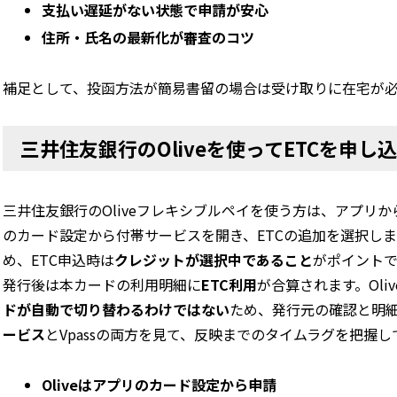
支払い遅延がない状態で申請が安心
住所・氏名の最新化が審査のコツ
補足として、投函方法が簡易書留の場合は受け取りに在宅が
三井住友銀行のOliveを使ってETCを申
三井住友銀行のOliveフレキシブルペイを使う方は、アプリか
のカード設定から付帯サービスを開き、ETCの追加を選択しま
め、ETC申込時は
クレジットが選択中であること
がポイントで
発行後は本カードの利用明細に
ETC利用
が合算されます。Oli
ドが自動で切り替わるわけではない
ため、発行元の確認と明
ービス
とVpassの両方を見て、反映までのタイムラグを把握
Oliveはアプリのカード設定から申請