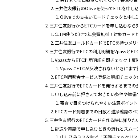
三井住友銀行のOliveを使ってETCを申
Oliveでの支払いモードチェックと申
三井住友銀行からETCカードを申し込むなら
年1回使うだけで年会費無料！対象カード
三井住友ゴールドカードでETCを持つメ
三井住友銀行でETCの利用明細をVpassと
VpassからETC利用明細を即チェック！
VpassにETCが反映されないときにま
ETC利用照会サービス登録と明細チェッ
三井住友銀行でETCカードを発行するまでの
申し込み前に押さえておきたい条件や準備
審査で目をつけられやすい注意ポイント
ETCカード到着までの日数と進捗確認のベ
三井住友銀行のETCカードを作る時に知りた
郵送や電話で申し込むときの流れとスムー
申し込みミスを防ぐ！不備チェックリス