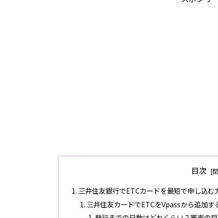
目次
三井住友銀行でETCカードを最短で申し込む
三井住友カードでETCをVpassから追加
発行までの日数はどれくらい？審査の目