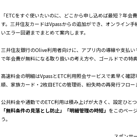
「ETCをすぐ使いたいのに、どこから申し込めば最短？年会
す。三井住友カードはVpassからの追加ができ、オンライン
いエラー回避までまとめて案内します。
三井住友銀行のOlive利用者向けに、アプリ内の導線や支払
で年会費が無料になる取り扱いの考え方や、ゴールドでの特
高速料金の明細はVpassとETC利用照会サービスで素早く
順、家族カード・2枚目ETCの管理術、紛失時の再発行フロ
公共料金や通勤でのETC利用は積み上げが大きく、設定ひと
「無料条件の見落とし防止」「明細管理の時短」
をこのペー
う。
スポンサ