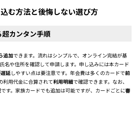
し込む方法と後悔しない選び方
する超カンタン手順
ら追加
できます。流れはシンプルで、オンライン完結が基
、氏名や住所を確認して申請します。申し込みには本カード
が遅延
しやすい点は要注意です。年会費は多くのカードで
前
の利用代金に合算されて
利用明細
で確認できます。なお、
提
です。家族カードでも追加は可能ですが、カードごとに
審