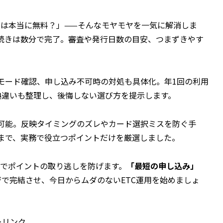
費は本当に無料？」——そんなモヤモヤを一気に解消しま
手続きは数分で完了。審査や発行日数の目安、つまずきやす
いモード確認、申し込み不可時の対処も具体化。年1回の利用
典違いも整理し、後悔しない選び方を提示します。
確認可能。反映タイミングのズレやカード選択ミスを防ぐ手
ーまで、実務で役立つポイントだけを厳選しました。
つでポイントの取り逃しを防げます。
「最短の申し込み」
ジで完結させ、今日からムダのないETC運用を始めましょ
ーリンク