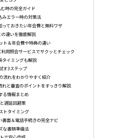
し込む時の完全ガイド
し込みエラー時の対策法
知っておきたい年会費と無料ワザ
との違いを徹底解説
リット＆年会費や特典の違い
ETC利用照会サービスでサクッとチェック
反映タイミングも解説
ず試す3ステップ
クの流れをわかりやすく紹介
流れと審査のポイントをすっきり解説
する情報まとめ
と遅延回避策
ストタイミング
い書面＆電話手続きの完全ナビ
ズな書類準備法
トで安心作成