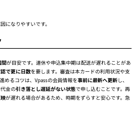
原因になりやすいです。
ツ
週間
が目安です。連休や申込集中期は配送が遅れることがあ
確認で更に日数
を要します。審査は本カードの利用状況や支
めるコツは、Vpassの会員情報を
事前に最新へ更新
し、
用代金の
引き落とし遅延がない状態
で申し込むことです。再
反映
が遅れる場合があるため、時期をずらすと安心です。急