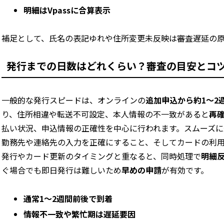
明細はVpassに合算表示
補足として、氏名の表記ゆれや住所変更未反映は審査遅延の
発行までの日数はどれくらい？審査の目安とコ
一般的な発行スピードは、オンラインの
追加申込から約1～2
り、住所相違や転送不可設定、本人情報の不一致があると
再
払い状況、申込情報の正確性を中心に行われます。スムーズに進
勤務先や連絡先の入力を正確にすること、そしてカードの利
発行やカード更新のタイミングと重なると、同時処理で
明細
ぐ場合でも即日発行は難しいため
早めの申請
が有効です。
通常1～2週間前後で到着
情報不一致や繁忙期は遅延要因