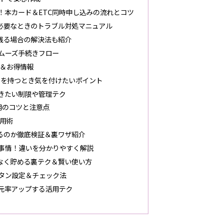
！本カード＆ETC同時申し込みの流れとコツ
必要なときのトラブル対処マニュアル
が残る場合の解決法も紹介
ムーズ手続きフロー
＆お得情報
ドを持つとき気を付けたいポイント
きたい制限や管理テク
用のコツと注意点
活用術
るのか徹底検証＆裏ワザ紹介
C事情！違いを分かりやすく解説
なく貯める裏テク＆賢い使い方
ンタン設定＆チェック法
還元率アップする活用テク