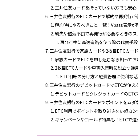
三井住友カードを持っていない方でも安心
三井住友銀行のETCカードで解約や再発行が
解約時にやるべきこと一覧！Vpass表示
紛失や磁気不良で再発行が必要なときのス
再発行中に高速道路を使う際の代替手段
三井住友銀行で家族カードや2枚目ETCカー
家族カードでETCを申し込むなら知ってお
2枚目ETCカードや車両入替時に役立つ運
ETC明細の分け方と経費管理に便利な
三井住友銀行のデビットカードでETCが使え
デビットカードとクレジットカードのET
三井住友銀行のETCカードでポイントをムダ
ETC利用でポイントを取り逃さない超カ
キャンペーンやゴールド特典も！ETCで