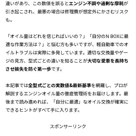
違いがあり、この数値を誤ると
エンジン不調や過剰な摩耗
が
引き起こされ、最悪の場合は修理費が想定外にかさむリスク
も。
「オイル量はどれを信じればいいの？」「自分のN BOXに最
適な作業方法は？」と悩む方も多いですが、軽自動車でのオ
イルトラブルは実際に多発しています。適切な交換量やゲー
ジの見方、型式ごとの違いを知ることが
大切な愛車を長持ち
させ損失を防ぐ第一歩
です。
本記事では
全型式ごとの実数値&最新基準
を網羅し、プロが
解説するエンジンオイル量の徹底管理術をお届けします。最
後まで読み進めれば、「自分に最適」なオイル交換が確実に
できるヒントがすべて手に入ります。
スポンサーリンク