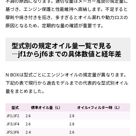
不調の原因になります。適切な量はメーカー推奨の規定量に
基づき、エンジン保護と性能維持へ直結します。不足すると
摩耗や焼き付きを招き、多すぎるとオイル漏れや動力ロスの
原因となるため、定期的な量の確認が重要です。
型式別の規定オイル量一覧で見る
―jf1からjf6までの具体数値と経年差
N BOXは型式ごとにエンジンオイルの規定量が異なります。
下記の表で現行から過去モデルまでの代表的な型式別オイル
量をまとめました。
型式
標準オイル量（L）
オイル+フィルター時（L）
JF1/JF2
2.6
2.8
JF3/JF4
2.6
2.8
JF5/JF6
2.4
2.6