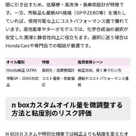
限に引き出すため、低摩擦・高洗浄・長寿命設計が特徴で
す。一方、市販品も最新API規格（SPやZERO等）を満たし
ていれば、使用可能な上にコストパフォーマンス面で優れて
います。高性能車やターボモデルでは、化学合成油の選択が
安定した潤滑と静音性向上に役立ちます。選択に迷う場合は
Honda Carsや専門店での相談が最適です。
オイル種別
特徴
推奨使用シーン
Honda純正 ULTRA
高耐久・低摩擦設計
純正志向、長く乗りたい方
市販SP・ZERO対応
コスト重視・性能幅
通勤やコストパフォーマンス重
品
広
視
n boxカスタムオイル量を微調整する
方法と粘度別のリスク評価
N BOXカスタムや特別仕様車では純正よりも粘度を変えたオ