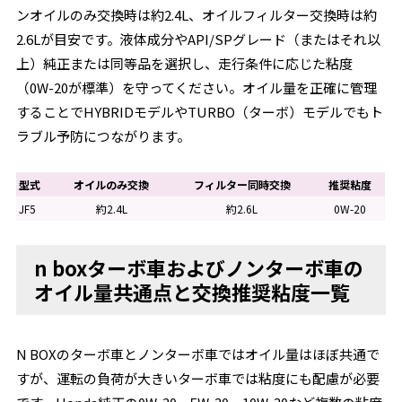
ンオイルのみ交換時は約2.4L、オイルフィルター交換時は約
2.6Lが目安です。液体成分やAPI/SPグレード（またはそれ以
上）純正または同等品を選択し、走行条件に応じた粘度
（0W-20が標準）を守ってください。オイル量を正確に管理
することでHYBRIDモデルやTURBO（ターボ）モデルでもト
ラブル予防につながります。
型式
オイルのみ交換
フィルター同時交換
推奨粘度
JF5
約2.4L
約2.6L
0W-20
n boxターボ車およびノンターボ車の
オイル量共通点と交換推奨粘度一覧
N BOXのターボ車とノンターボ車ではオイル量はほぼ共通で
すが、運転の負荷が大きいターボ車では粘度にも配慮が必要