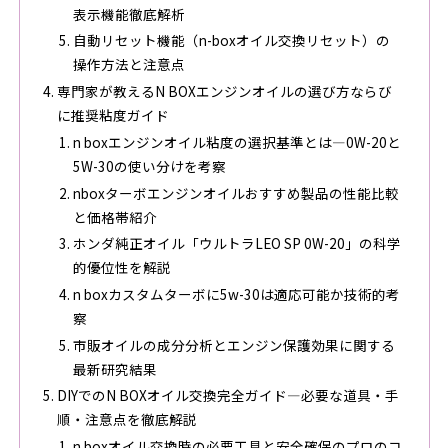
表示機能徹底解析
自動リセット機能（n-boxオイル交換リセット）の
操作方法と注意点
専門家が教えるN BOXエンジンオイルの選び方ならび
に推奨粘度ガイド
n boxエンジンオイル粘度の選択基準とは―0W-20と
5W-30の使い分けを考察
nboxターボエンジンオイルおすすめ製品の性能比較
と価格帯紹介
ホンダ純正オイル「ウルトラLEO SP 0W-20」の科学
的優位性を解説
n boxカスタムターボに5w-30は適応可能か技術的考
察
市販オイルの成分分析とエンジン保護効果に関する
最新研究結果
DIYでのN BOXオイル交換完全ガイド―必要な道具・手
順・注意点を徹底解説
n boxオイル交換時の必要工具と安全確保のプロのコ