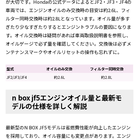
が大切です。Hondaの公式データによるとJF2・JF3・JF4の
車両では、エンジンオイルのみ交換時の目安は約2.6L、フィ
ルター同時交換時は約2.8Lとなっています。オイル量が多す
ぎたり少なすぎたりするとエンジントラブルの要因になりま
す。オイル交換時は疑問があれば車両取扱説明書を参照し、
オイルゲージで必ず量を確認してください。交換後は必ずメ
ンテナンスマークやオイルリセットの操作も忘れずに。
型式
オイルのみ交換
フィルター同時交換
JF2/JF3/JF4
約2.6L
約2.8L
n box jf5エンジンオイル量と最新モ
デルの仕様を詳しく解説
最新型のN BOX JF5モデルは省燃費性能が向上したエンジン
を採用しており、オイル容量にも変更点があります。エンジ