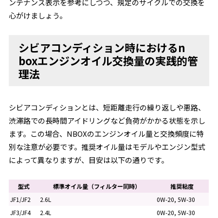
ンテナンス表示を参考にしつつ、規定のサイクルでの交換を
心がけましょう。
シビアコンディション時におけるn
boxエンジンオイル交換量の実践的管
理法
シビアコンディションとは、短距離走行の繰り返しや悪路、
渋滞路での長時間アイドリングなど負荷がかかる状態を示し
ます。この場合、NBOXのエンジンオイル量と交換頻度に特
別な注意が必要です。推奨オイル量はモデルやエンジン型式
によって異なりますが、目安は以下の通りです。
型式
標準オイル量（フィルター同時）
推奨粘度
JF1/JF2
2.6L
0W-20, 5W-30
JF3/JF4
2.4L
0W-20, 5W-30