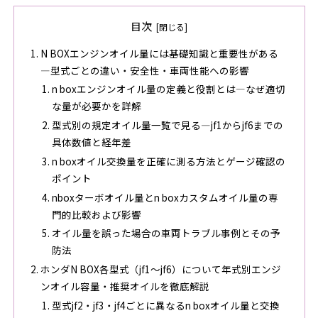
目次
N BOXエンジンオイル量には基礎知識と重要性がある
―型式ごとの違い・安全性・車両性能への影響
n boxエンジンオイル量の定義と役割とは―なぜ適切
な量が必要かを詳解
型式別の規定オイル量一覧で見る―jf1からjf6までの
具体数値と経年差
n boxオイル交換量を正確に測る方法とゲージ確認の
ポイント
nboxターボオイル量とn boxカスタムオイル量の専
門的比較および影響
オイル量を誤った場合の車両トラブル事例とその予
防法
ホンダN BOX各型式（jf1～jf6）について年式別エンジ
ンオイル容量・推奨オイルを徹底解説
型式jf2・jf3・jf4ごとに異なるn boxオイル量と交換