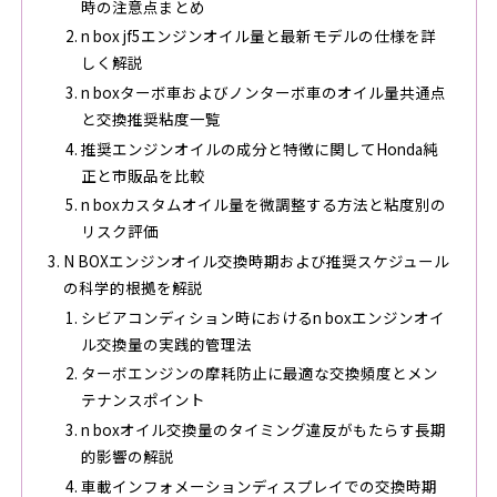
時の注意点まとめ
n box jf5エンジンオイル量と最新モデルの仕様を詳
しく解説
n boxターボ車およびノンターボ車のオイル量共通点
と交換推奨粘度一覧
推奨エンジンオイルの成分と特徴に関してHonda純
正と市販品を比較
n boxカスタムオイル量を微調整する方法と粘度別の
リスク評価
N BOXエンジンオイル交換時期および推奨スケジュール
の科学的根拠を解説
シビアコンディション時におけるn boxエンジンオイ
ル交換量の実践的管理法
ターボエンジンの摩耗防止に最適な交換頻度とメン
テナンスポイント
n boxオイル交換量のタイミング違反がもたらす長期
的影響の解説
車載インフォメーションディスプレイでの交換時期