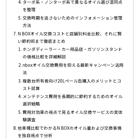
ターボ系・ノンターボ系で異なるオイル選び混同点
を整理
交換時期を逃さないためのインフォメーション管理
方法
N BOXオイル交換コストと店舗別料金比較、それに賢
い節約術まで徹底まとめ
ホンダディーラー・カー用品店・ガソリンスタンド
の価格比較を詳細解説
nboxオイル交換費用を抑える最新キャンペーン活用
法
複数台所有者向け20Lペール缶購入のメリットとコ
スト試算
メンテナンス費用を長期的に節約するためのオイル
選択戦略
費用対効果の視点で見るオイル交換サービスの実体
験調査
他車種比較でわかるN BOXのオイル量および交換事情
を独自視点で分析