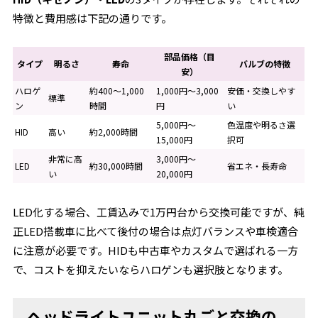
特徴と費用感は下記の通りです。
部品価格（目
タイプ
明るさ
寿命
バルブの特徴
安）
ハロゲ
約400～1,000
1,000円～3,000
安価・交換しやす
標準
ン
時間
円
い
5,000円～
色温度や明るさ選
HID
高い
約2,000時間
15,000円
択可
非常に高
3,000円～
LED
約30,000時間
省エネ・長寿命
い
20,000円
LED化する場合、工賃込みで1万円台から交換可能ですが、純
正LED搭載車に比べて後付の場合は点灯バランスや車検適合
に注意が必要です。HIDも中古車やカスタムで選ばれる一方
で、コストを抑えたいならハロゲンも選択肢となります。
ヘッドライトユニット丸ごと交換の