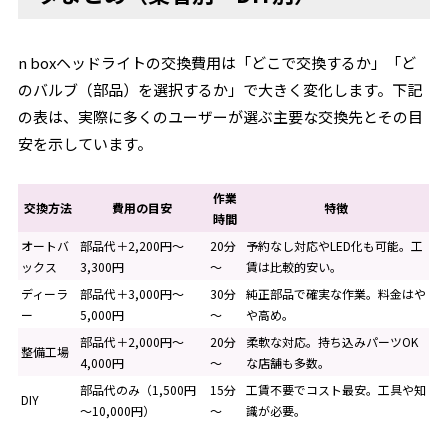
n boxヘッドライトの交換費用は「どこで交換するか」「ど
のバルブ（部品）を選択するか」で大きく変化します。下記
の表は、実際に多くのユーザーが選ぶ主要な交換先とその目
安を示しています。
作業
交換方法
費用の目安
特徴
時間
オートバ
部品代＋2,200円～
20分
予約なし対応やLED化も可能。工
ックス
3,300円
～
賃は比較的安い。
ディーラ
部品代＋3,000円～
30分
純正部品で確実な作業。料金はや
ー
5,000円
～
や高め。
部品代＋2,000円～
20分
柔軟な対応。持ち込みパーツOK
整備工場
4,000円
～
な店舗も多数。
部品代のみ（1,500円
15分
工賃不要でコスト最安。工具や知
DIY
～10,000円）
～
識が必要。