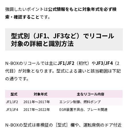
強調したいポイントは
公式情報をもとに対象年式を必ず検
索・確認すること
です。
型式別（JF1、JF3など）でリコール
対象の詳細と識別方法
N-BOXのリコールでは主に
JF1/JF2
（初代）や
JF3/JF4
（2
代目）が対象となります。型式による違いと該当範囲は下記
の通りです。
型式
対象年式
主なリコール内容
JF1/JF2
2011年～2017年
エンジン制御、燃料ポンプ
JF3/JF4
2017年～2022年
EGR装置不具合、ブレーキ関連
N-BOXの型式は車検証の［型式］欄や、運転席側のドア付近