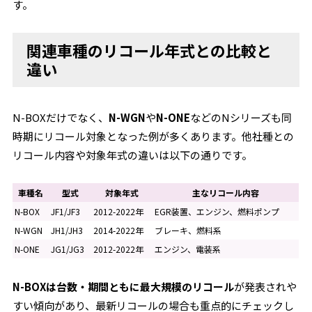
す。
関連車種のリコール年式との比較と
違い
N-BOXだけでなく、
N-WGN
や
N-ONE
などのNシリーズも同
時期にリコール対象となった例が多くあります。他社種との
リコール内容や対象年式の違いは以下の通りです。
車種名
型式
対象年式
主なリコール内容
N-BOX
JF1/JF3
2012-2022年
EGR装置、エンジン、燃料ポンプ
N-WGN
JH1/JH3
2014-2022年
ブレーキ、燃料系
N-ONE
JG1/JG3
2012-2022年
エンジン、電装系
N-BOXは台数・期間ともに最大規模のリコール
が発表されや
すい傾向があり、最新リコールの場合も重点的にチェックし