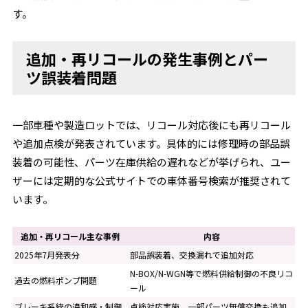
す。
追加・再リコールの発生事例とパー
ツ誤装着問題
一部車種や製造ロットでは、リコール対応後にも再リコール
や追加点検が発表されています。具体的には修理時の部品誤
装着の可能性、パーツ在庫供給の遅れなどが挙げられ、ユー
ザーには定期的な公式サイトでの車体番号検索が推奨されて
います。
追加・再リコール主な事例
内容
2025年7月発表分
部品誤装着、交換漏れで追加対応
N-BOX/N-WGN等で燃料供給制御の不良リコ
過去の燃料ポンプ問題
ール
ブレーキ系統の違和感・制御
点検対応実施、一部パーツ無償交換も追加