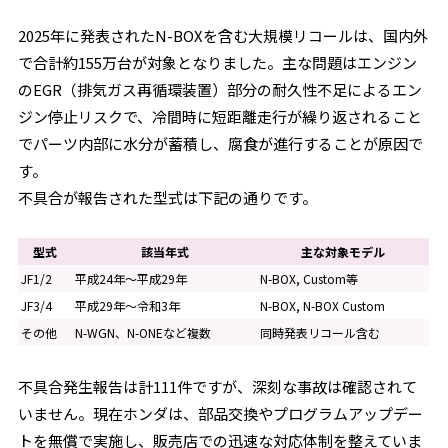
2025年に発表されたN-BOXを含む大規模リコールは、国内外
で合計約155万台が対象となりました。主な問題はエンジン
のEGR（排気ガス再循環装置）部分の耐久性不足によるエン
ジン停止リスクで、冷間時に短距離走行が繰り返されること
でパーツ内部に水分が蓄積し、腐食が進行することが原因で
す。
不具合が報告された型式は下記の通りです。
型式
該当年式
主な対象モデル
JF1/2
平成24年〜平成29年
N-BOX, Custom等
JF3/4
平成29年〜令和3年
N-BOX, N-BOX Custom
その他
N-WGN、N-ONEなど複数
同時発表リコール含む
不具合発生報告は計111件ですが、深刻な事故は確認されて
いません。現在ホンダは、部品交換やプログラムアップデー
トを無償で実施し、販売店での迅速な対応体制を整えていま