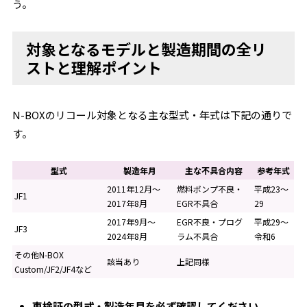
う。
対象となるモデルと製造期間の全リ
ストと理解ポイント
N-BOXのリコール対象となる主な型式・年式は下記の通りで
す。
型式
製造年月
主な不具合内容
参考年式
2011年12月～
燃料ポンプ不良・
平成23～
JF1
2017年8月
EGR不具合
29
2017年9月～
EGR不良・プログ
平成29～
JF3
2024年8月
ラム不具合
令和6
その他N-BOX
該当あり
上記同様
Custom/JF2/JF4など
車検証の型式・製造年月を必ず確認してください。