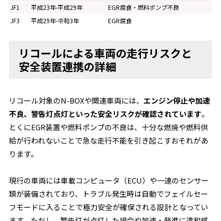
JF1
平成23年-平成29年
EGR腐食・燃料ポンプ不良
JF3
平成29年-令和3年
EGR腐食
リコールによる車両の走行リスクと
安全装置連携の詳細
リコール対象のN-BOXや関連車両には、
エンジン停止や加速
不良、警告灯点灯といった安全リスクが確認されています
。
とくにEGR装置や燃料ポンプの不良は、十分な燃焼や燃料供
給が行われないことで急な走行不能を引き起こすおそれがあ
ります。
現行の車両には車載コンピュータ（ECU）や一連のセンサー
類が装備されており、トラブル発生時は自動でフェイルセー
フモードに入ることで極力安全が確保される設計となってい
ます。ただし、警告灯が点灯した場合や加速・発進に違和感