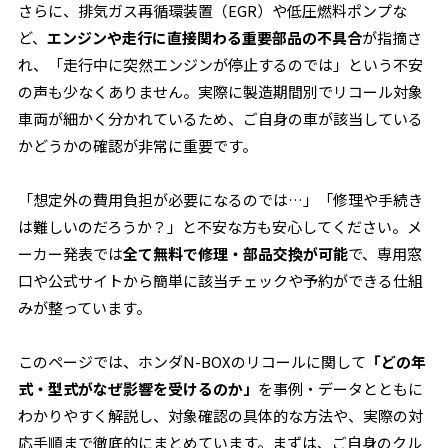
さらに、排気ガス再循環装置（EGR）や低圧燃料ポンプな
ど、
エンジンや走行に直接関わる重要部品の不具合
が指摘さ
れ、「走行中に突然エンジンが停止するのでは」という不安
の声も少なくありません。実際に製造期間別でリコール対象
車両が細かく分かれているため、ご自身の車が該当している
かどうかの確認が非常に重要です。
「想定外の費用負担が必要になるのでは…」「修理や手続き
は難しいのだろうか？」と不安な方も安心してください。メ
ーカー発表では
全て無料で修理・部品交換が可能
で、専用窓
口や公式サイトから簡単に該当チェックや予約ができる仕組
みが整っています。
このページでは、ホンダN-BOXのリコールに関して
「どの年
式・型式がなぜ影響を受けるのか」
を事例・データとともに
わかりやすく解説し、対象確認の具体的な方法や、実際の対
応手順まで徹底的にまとめています。まずは、ご自身のクル