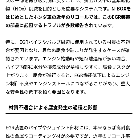
スの一部を再び吸気側に戻すことで、排出ガス中の窒素酸化
物（NOx）削減を目的とした重要なシステムです。
N-BOXを
はじめとしたホンダ車の近年のリコールでは、このEGR装置
の部品に起因するトラブルが多数報告されています。
特に、EGRパイプやバルブ周辺に使用されている材質の不適
合が要因となり、思わぬ腐食や詰まりが発生するケースが確
認されています。エンジン始動時や短距離運転が多い場合、
パイプ内部に水分や排気成分が蓄積しやすく、腐食リスクが
上がります。腐食が進行すると、EGR機能低下によるエンジ
ン制御不良やエンジンストールにつながることがあり、重大
な安全性の低下を招く要因となります。
材質不適合による腐食発生の過程と影響
EGR装置のパイプやジョイント部材には、本来ならば高耐食
性の金属やコーティング材が必要ですが、近年のリコール事