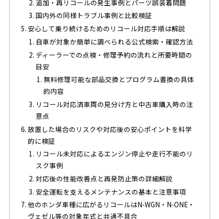
追加・再リコールの発生事例とパーツ誤装着問題
国内外の同様トラブル事例と比較検証
安心して乗り続けるためのリコール対応手順は解説
自車が対象か簡単に調べられる公式検索・確認方法
ディーラーでの点検・修理予約の流れと所要時間の
目安
無料修理可能な部品交換とプログラム書換の具体
的内容
リコール対応済車両の見分け方と中古車購入時の注
意点
放置した場合のリスクや対応後の安心ポイントを科学
的に検証
リコール未対応によるエンジン停止や走行不能のリ
スク事例
対応後の性能改善点と再発防止策の詳細解説
安全運転を支えるメンテナンスの基本と注意事項
他のホンダ車種に広がるリコールはN-WGN・N-ONE・
ヴェゼル等の対象年式と共通不具合