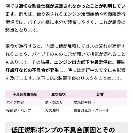
例では
適切な耐食仕様が選定されなかったことが判明してい
ます
。例えば、繰り返されるエンジン冷間始動や短距離走行
環境では、パイプ内壁に水分が残留しやすく、これが腐食の
起点となります。
腐食が進行すると、内部に錆が堆積してガスの流れが遮断さ
れることや、パイプそのものに穴が開いて排気が漏れること
もあります。その結果、
エンジン出力低下や異常停止、警告
灯点灯などの不具合が発生
し、時には走行中の安全にも影響
を及ぼします。以下にEGR装置不良のリスクをまとめます。
不具合発生箇所
主な症状
影響
パイプ内部
錆・詰まり
燃焼効率低下
接続部・バルブ
ガス漏れ
警告灯点灯・ストール
低圧燃料ポンプの不具合原因とその