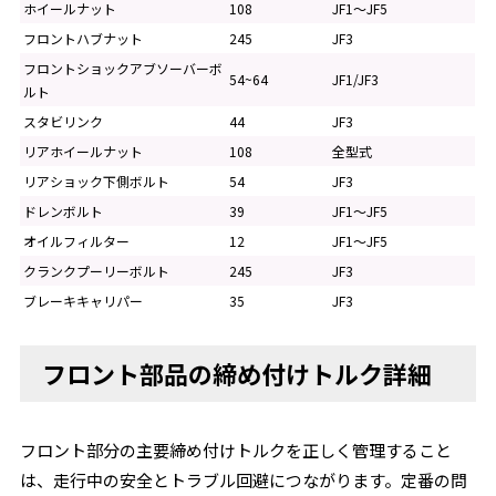
ホイールナット
108
JF1～JF5
フロントハブナット
245
JF3
フロントショックアブソーバーボ
54~64
JF1/JF3
ルト
スタビリンク
44
JF3
リアホイールナット
108
全型式
リアショック下側ボルト
54
JF3
ドレンボルト
39
JF1～JF5
オイルフィルター
12
JF1～JF5
クランクプーリーボルト
245
JF3
ブレーキキャリパー
35
JF3
フロント部品の締め付けトルク詳細
フロント部分の主要締め付けトルクを正しく管理すること
は、走行中の安全とトラブル回避につながります。定番の問