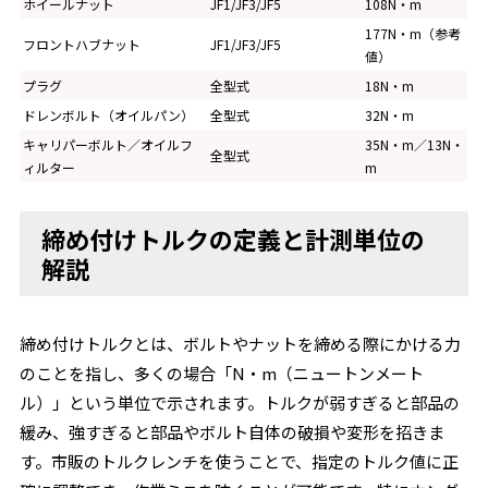
ホイールナット
JF1/JF3/JF5
108N・m
177N・m（参考
フロントハブナット
JF1/JF3/JF5
値）
プラグ
全型式
18N・m
ドレンボルト（オイルパン）
全型式
32N・m
キャリパーボルト／オイルフ
35N・m／13N・
全型式
ィルター
m
締め付けトルクの定義と計測単位の
解説
締め付けトルクとは、ボルトやナットを締める際にかける力
のことを指し、多くの場合「N・m（ニュートンメート
ル）」という単位で示されます。トルクが弱すぎると部品の
緩み、強すぎると部品やボルト自体の破損や変形を招きま
す。市販のトルクレンチを使うことで、指定のトルク値に正