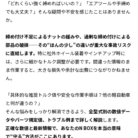
「どれくらい強く締めればいいの？」「エアツールや手締め
でも大丈夫？」そんな疑問や不安を感じたことはありません
か。
締め付け不足によるナットの緩みや、過剰な締め付けによる
部品の破損——その“ほんの少し”の違いが重大な事故リスク
に直結します。
特に社外ホイール装着やインチアップ時に
は、さらに細かなトルク調整が必要です。間違った情報のま
ま作業すると、大きな損失や余計な出費につながりかねませ
ん。
「具体的な推奨トルク値や安全な作業手順は？他の軽自動車
と何が違うの？」
そんな悩みをしっかり解消できるよう、
全型式別の数値デー
タやパーツ規定値、トラブル例まで詳しく解説
します。
正確な数値と最新情報で、あなたのN BOXを本当の意味
で“守る”方法がここにあります。