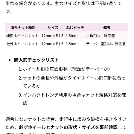
変わる場合があります。主なサイズと形状は下記の通りで
す。
適合ナット種別
サイズ
ねじピッチ
備考
純正ホイールナット
12mm×P1.5
1.5mm
六角形状、球面座
社外ホイールナット
12mm×P1.5
1.5mm
テーパー座形状に要注意
購入前チェックリスト
ホイール側の座面形状（球面かテーパーか）
ナットの全長や外径がタイヤホイール開口部に合っ
ているか
インパクトレンチ利用の場合はナット規格対応を確
認
適合しないナットの場合、走行中に緩みや破損を招きやすい
ため、
必ずホイールとナットの形状・サイズを事前確認
して