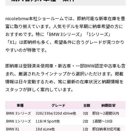
nicolebmw本社ショールームでは、即納可能な新車在庫を豊
富に取り揃えています。人気モデルを早期に納車希望の方に
おすすめです。特に「BMW 3シリーズ」「1シリーズ」
「X1」は即納枠も多く、希望条件に合うグレードが見つかり
やすいのが特徴です。
即納車は登録済未使用車・新古車・一部BMW認定中古車も含
まれ、厳選されたラインナップから選択いただけます。掲載
情報は日々変動するため、常に最新の在庫状況と納期情報を
スタッフが詳しく案内しています。
車種
グレード
台数
納期目安
BMW 3シリーズ
320i/330e/320d xDrive他
3台
即日〜2週間以内
BMW 1シリーズ
118i M Sport他
2台
1週間〜10日
BMW X1
18d xLine他
1台
即日納車対応可能