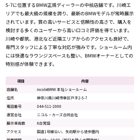
5-7に位置するBMW正規ディーラーの中核店舗です。川崎エ
リアでも最大級の規模を誇り、最新のBMWモデルが常時展示
されています。質の高いサービスと信頼性の高さで、購入を
検討する多くのユーザーから高い口コミ評価を得ています。
川崎や都筑、港北など近隣エリアからのアクセスも良好で、
専門スタッフによる丁寧な対応が強みです。ショールーム内
には快適なラウンジスペースも整い、BMWオーナーとしての
特別感が体験できます。
項目
内容
店舗名
nicoleBMW 本社ショールーム
住所
神奈川県川崎市幸区戸手2-5-7
電話番号
044-511-2000
運営会社
ニコル・カーズ合同会社
展示車両数
6台常設
アクセス
国道1号線沿い、矢向駅から徒歩圏内
営業時間
10:00～18:00（祝日を除く水曜定休）