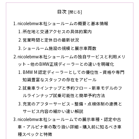
目次
nicolebmw本社ショールームの概要と基本情報
所在地と交通アクセスの具体的案内
営業時間と定休日の最新状況
ショールーム施設の規模と展示車両数
nicolebmw本社ショールームの独自サービスと利用メリ
ット – 他のBMW正規ディーラーとの違いを明確化
BMW M 認定ディーラーとしての優位性 – 資格や専門
知識豊富なスタッフの存在をアピール
試乗車ラインナップと予約フロー – 新車モデルのフ
ルラインナップ試乗可能性と簡単予約方法
充実のアフターサービス – 整備・点検体制の連携と
サービス内容の細かい違い解説
nicolebmw本社ショールームでの展示車種・認定中古
車・アルピナ車の取り扱い詳細 – 購入前に知るべき車
種スペックと特徴