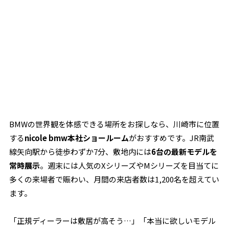
BMWの世界観を体感できる場所をお探しなら、川崎市に位置
する
nicole bmw本社ショールーム
がおすすめです。JR南武
線矢向駅から徒歩わずか7分、敷地内には
6台の最新モデルを
常時展示
。週末には人気のXシリーズやMシリーズを目当てに
多くの来場者で賑わい、月間の来店者数は1,200名を超えてい
ます。
「正規ディーラーは敷居が高そう…」「本当に欲しいモデル