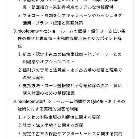
真・動画紹介 – 来訪者視点のリアルな情報提供
フォロー・参加を促すキャンペーンやハッシュタグ
活用 – ブランド認知と集客施策
nicolebmw本社ショールームの価格・値引き・支払い条
件の現状と裏事情 – 実務的な費用感と交渉ポイント解
説
新車・認定中古車の価格帯比較 – 他ディーラーとの
相場感やオプションコスト
値引きの実態と注意点 – よくある噂の検証と現場で
の交渉実例
支払方法・ローン選択肢と所有権解除の流れ – 賢い
購入計画のための基礎知識
nicolebmw本社ショールーム訪問前のQ&A集 – 利用者の
疑問に対する実践的回答を網羅
アクセスや駐車場の利便性に関する質問
試乗・購入手続きに関する疑問
認定中古車の保証やアフターサービスに関する質問