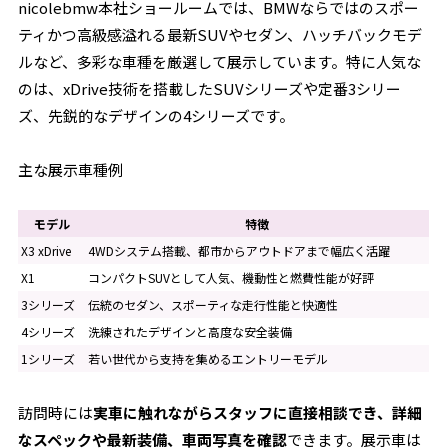
nicolebmw本社ショールームでは、BMWならではのスポー
ティかつ高級感溢れる最新SUVやセダン、ハッチバックモデ
ルなど、多彩な車種を厳選して展示しています。特に人気な
のは、xDrive技術を搭載したSUVシリーズや定番3シリー
ズ、先鋭的なデザインの4シリーズです。
主な展示車種例
モデル
特徴
X3 xDrive
4WDシステム搭載、都市からアウトドアまで幅広く活躍
X1
コンパクトSUVとして人気、機動性と燃費性能が好評
3シリーズ
伝統のセダン、スポーティな走行性能と快適性
4シリーズ
洗練されたデザインと高度な安全装備
1シリーズ
若い世代から支持を集めるエントリーモデル
訪問時には
実車に触れながらスタッフに直接相談でき、詳細
なスペックや最新装備、車両写真を確認
できます。展示車は