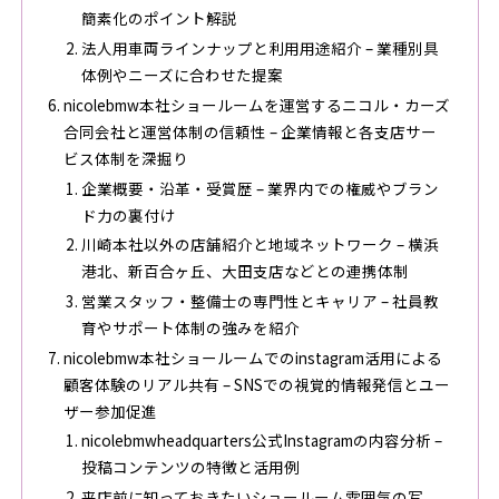
簡素化のポイント解説
法人用車両ラインナップと利用用途紹介 – 業種別具
体例やニーズに合わせた提案
nicolebmw本社ショールームを運営するニコル・カーズ
合同会社と運営体制の信頼性 – 企業情報と各支店サー
ビス体制を深掘り
企業概要・沿革・受賞歴 – 業界内での権威やブラン
ド力の裏付け
川崎本社以外の店舗紹介と地域ネットワーク – 横浜
港北、新百合ヶ丘、大田支店などとの連携体制
営業スタッフ・整備士の専門性とキャリア – 社員教
育やサポート体制の強みを紹介
nicolebmw本社ショールームでのinstagram活用による
顧客体験のリアル共有 – SNSでの視覚的情報発信とユー
ザー参加促進
nicolebmwheadquarters公式Instagramの内容分析 –
投稿コンテンツの特徴と活用例
来店前に知っておきたいショールーム雰囲気の写