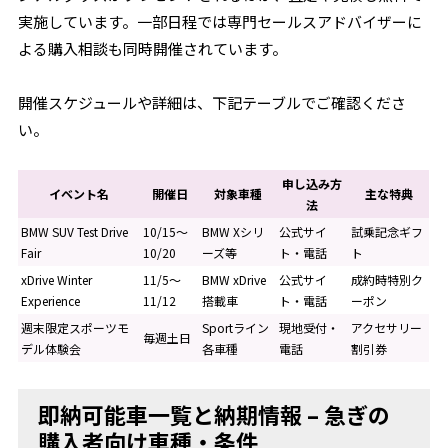
実施しています。一部日程では専門セールスアドバイザーに
よる購入相談も同時開催されています。
開催スケジュールや詳細は、下記テーブルでご確認くださ
い。
申し込み方
イベント名
開催日
対象車種
主な特典
法
BMW SUV Test Drive
10/15〜
BMW Xシリ
公式サイ
試乗記念ギフ
Fair
10/20
ーズ等
ト・電話
ト
xDrive Winter
11/5〜
BMW xDrive
公式サイ
成約時特別ク
Experience
11/12
搭載車
ト・電話
ーポン
週末限定スポーツモ
Sportライン
現地受付・
アクセサリー
毎週土日
デル体験会
各車種
電話
割引券
即納可能車一覧と納期情報 – 急ぎの
購入者向け車種・条件