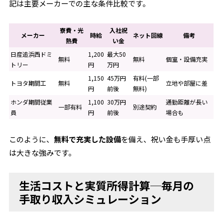
記は主要メーカーでの主な条件比較です。
寮費・光
入社祝
メーカー
時給
ネット回線
備考
熱費
い金
日産追浜西ドミ
1,200
最大50
無料
無料
個室・設備充実
トリー
円
万円
1,150
45万円
有料(一部
トヨタ期間工
無料
立地や部屋に差
円
前後
無料)
ホンダ期間従業
1,100
30万円
通勤距離が長い
一部有料
別途契約
員
円
前後
場合も
このように、
無料で充実した設備
を備え、祝い金も手厚い点
は大きな強みです。
生活コストと実質所得計算─毎月の
手取り収入シミュレーション