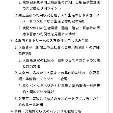
京急追浜駅や周辺商店街の詳細─日用品や飲食店
の充実度と活用ポイント
周辺施設の利用状況を踏まえた生活のしやすさ─ス
ーパーやコンビニなど生活必需施設の場所
夜間や休日の生活環境─騒音・治安・緊急時の医
療や警察の利便性を見据えた情報
追浜西ドミトリーへの入寮条件と申し込み手順
入寮資格（期間工や正社員など雇用形態別）の詳細
条件説明
入寮先決定の仕組み─寮割り当てやガチャの実態
と対策方法
入寮申し込みから入居までの具体的な流れ─必要書
類・準備物・スケジュール管理
車やバイク持ち込みと駐車場の契約事情─利用規
約と契約方法を詳述
入寮禁止事項と注意点のまとめ─トラブル防止のた
めのルール周知
寮費・光熱費と収入のバランスを徹底分析