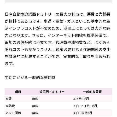
日産自動車追浜西ドミトリーの最大の利点は、
寮費と光熱費
が無料
である点です。水道・電気・ガスといった基本的な生
活インフラコストが不要のため、期間工にとっては大きな魅
力となります。さらに、インターネット回線も標準装備で、
追加の通信契約は不要です。管理費や清掃費など、よくある
隠れコストもかかりません。通常必要となる住居関連の支出
を徹底的に削減することができ、実質的な手取りを高められ
ます。
生活にかかる一般的な費用例
項目
追浜西ドミトリー
一般的な賃貸
家賃
無料
約5万円/月
光熱費
無料
7千円～1万円/月
ネット回線
無料
4千円前後/月