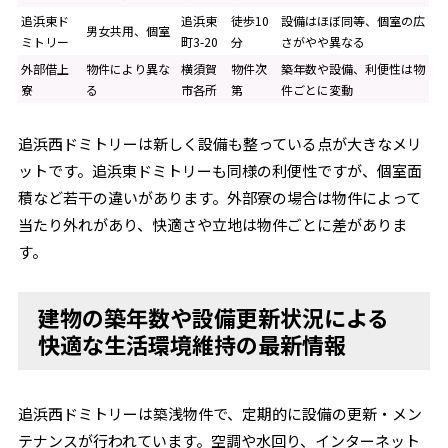
追浜東ド
追浜東
徒歩10
設備はほぼ同等、個室の広
男女共用、個室
ミトリー
町3-20
分
さがやや異なる
外部借上
物件により異な
横須賀
物件次
築年数や設備、利便性は物
寮
る
市各所
第
件ごとに変動
追浜西ドミトリーは新しく設備も整っている点が大きなメリ
ットです。追浜東ドミトリーも同様の利便性ですが、個室面
積など若干の違いがあります。外部寮の場合は物件によって
当たり外れがあり、快適さや立地は物件ごとに差がありま
す。
建物の築年数や設備更新状況による
快適な生活環境維持の最新情報
追浜西ドミトリーは築浅物件で、定期的に設備の更新・メン
テナンスが行われています。空調や水回り、インターネット