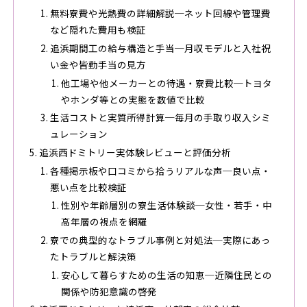
無料寮費や光熱費の詳細解説─ネット回線や管理費
など隠れた費用も検証
追浜期間工の給与構造と手当─月収モデルと入社祝
い金や皆勤手当の見方
他工場や他メーカーとの待遇・寮費比較─トヨタ
やホンダ等との実態を数値で比較
生活コストと実質所得計算─毎月の手取り収入シミ
ュレーション
追浜西ドミトリー実体験レビューと評価分析
各種掲示板や口コミから拾うリアルな声─良い点・
悪い点を比較検証
性別や年齢層別の寮生活体験談─女性・若手・中
高年層の視点を網羅
寮での典型的なトラブル事例と対処法─実際にあっ
たトラブルと解決策
安心して暮らすための生活の知恵─近隣住民との
関係や防犯意識の啓発