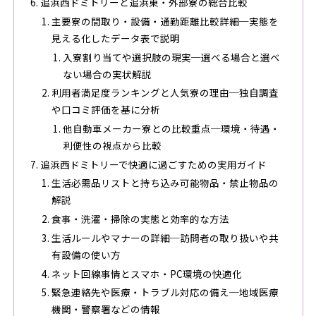
追浜西ドミトリーと追浜東・外部寮の総合比較
主要寮の間取り・設備・通勤距離比較詳細─実態を
見える化したデータ表で説明
入寮割り当てや選択肢の現実─選べる場合と選べ
ない場合の実状解説
利用者満足度ランキングと人気寮の理由─独自調査
や口コミ評価を基に分析
他自動車メーカー寮との比較重点─環境・待遇・
利便性の視点から比較
追浜西ドミトリーで快適に過ごすための実用ガイド
生活必需品リストと持ち込み可能物品・禁止物品の
解説
食事・洗濯・掃除の実態と効率的な方法
生活ルールやマナーの詳細─訪問者の取り扱いや共
有設備の使い方
ネット回線事情とスマホ・PC環境の快適化
緊急連絡先や医療・トラブル対応の備え─地域医療
機関・警察署などの情報