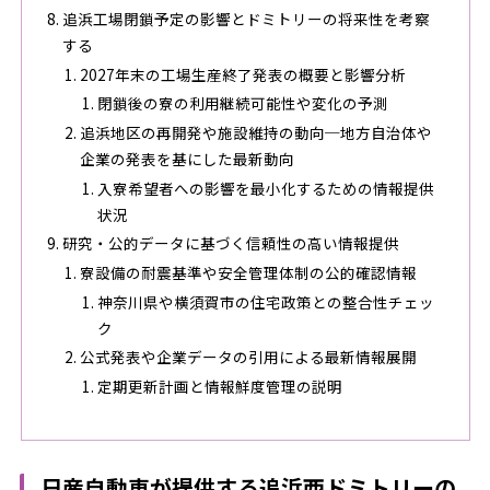
追浜工場閉鎖予定の影響とドミトリーの将来性を考察
する
2027年末の工場生産終了発表の概要と影響分析
閉鎖後の寮の利用継続可能性や変化の予測
追浜地区の再開発や施設維持の動向─地方自治体や
企業の発表を基にした最新動向
入寮希望者への影響を最小化するための情報提供
状況
研究・公的データに基づく信頼性の高い情報提供
寮設備の耐震基準や安全管理体制の公的確認情報
神奈川県や横須賀市の住宅政策との整合性チェッ
ク
公式発表や企業データの引用による最新情報展開
定期更新計画と情報鮮度管理の説明
日産自動車が提供する追浜西ドミトリーの