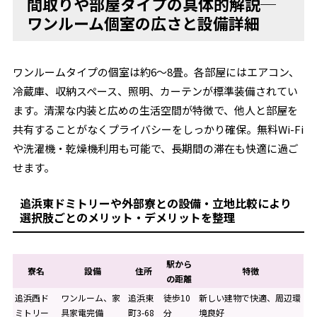
間取りや部屋タイプの具体的解説─
ワンルーム個室の広さと設備詳細
ワンルームタイプの個室は約6～8畳。各部屋にはエアコン、
冷蔵庫、収納スペース、照明、カーテンが標準装備されてい
ます。清潔な内装と広めの生活空間が特徴で、他人と部屋を
共有することがなくプライバシーをしっかり確保。無料Wi-Fi
や洗濯機・乾燥機利用も可能で、長期間の滞在も快適に過ご
せます。
追浜東ドミトリーや外部寮との設備・立地比較により
選択肢ごとのメリット・デメリットを整理
駅から
寮名
設備
住所
特徴
の距離
追浜西ド
ワンルーム、家
追浜東
徒歩10
新しい建物で快適、周辺環
ミトリー
具家電完備
町3-68
分
境良好