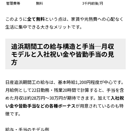
管理費等
無料
3千円前後/月
このように
全て無料
という点は、家賃や光熱費への心配なく
生活に集中できる大きなメリットです。
追浜期間工の給与構造と手当─月収
モデルと入社祝い金や皆勤手当の見
方
日産追浜期間工の給与は、基本時給1,200円程度が中心です。
月給例として22日勤務・残業20時間で計算すると、手当を含
めた月収は約28万円～30万円が期待できます。加えて
入社祝
い金や皆勤手当などの各種ボーナス
が用意されているのも特
徴です。
給与・手当のモデル例