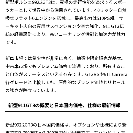
新型ポルシェ992.2GT3は、究極の走行性能を追求するスポー
ツカーとして世界中から注目されています。4.0リッター自然
吸気フラット6エンジンを搭載し、最高出力は510PS超。サ
ーキット志向の専用サスペンションや空力強化、911 GT3伝
統の軽量設計により、高いコーナリング性能と加速力が魅力
です。
新車市場では希少性が非常に高く、抽選や限定販売が基本。
中古車市場でもプレミアム価格で流通しており、所有するこ
と自体がステータスといえる存在です。GT3RSや911 Carrera
各グレードと比較しても、圧倒的なブランド価値とリセール
の強さが際立っています。
新型911GT3の概要と日本国内価格、仕様の最新情報
新型992.2GT3の日本国内価格は、オプションや仕様により新
車で約2,700万円～3,300万円台が目安です。右ハンドル・左