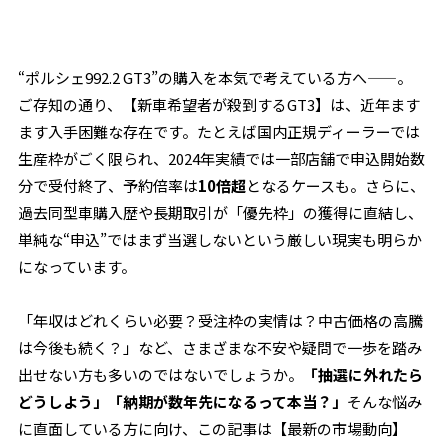
“ポルシェ992.2 GT3”の購入を本気で考えている方へ——。
ご存知の通り、【新車希望者が殺到するGT3】は、近年ます
ます入手困難な存在です。たとえば国内正規ディーラーでは
生産枠がごく限られ、2024年実績では一部店舗で申込開始数
分で受付終了、予約倍率は
10倍超
となるケースも。さらに、
過去同型車購入歴や長期取引が「優先枠」の獲得に直結し、
単純な“申込”ではまず当選しないという厳しい現実も明らか
になっています。
「年収はどれくらい必要？受注枠の実情は？中古価格の高騰
は今後も続く？」など、さまざまな不安や疑問で一歩を踏み
出せない方も多いのではないでしょうか。
「抽選に外れたら
どうしよう」「納期が数年先になるって本当？」
そんな悩み
に直面している方に向け、この記事は【最新の市場動向】