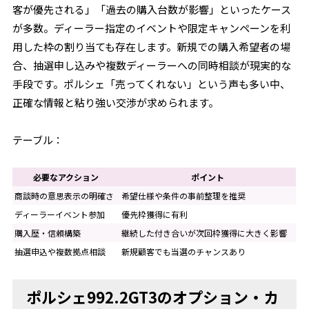
客が優先される」「過去の購入台数が影響」といったケース
が多数。ディーラー指定のイベントや限定キャンペーンを利
用した枠の割り当ても存在します。新規での購入希望者の場
合、抽選申し込みや複数ディーラーへの同時相談が現実的な
手段です。ポルシェ「売ってくれない」という声も多い中、
正確な情報と粘り強い交渉が求められます。
テーブル：
必要なアクション
ポイント
商談時の意思表示の明確さ
希望仕様や条件の事前整理を推奨
ディーラーイベント参加
優先枠獲得に有利
購入歴・信頼構築
継続した付き合いが次回枠獲得に大きく影響
抽選申込や複数拠点相談
新規顧客でも当選のチャンスあり
ポルシェ992.2GT3のオプション・カ