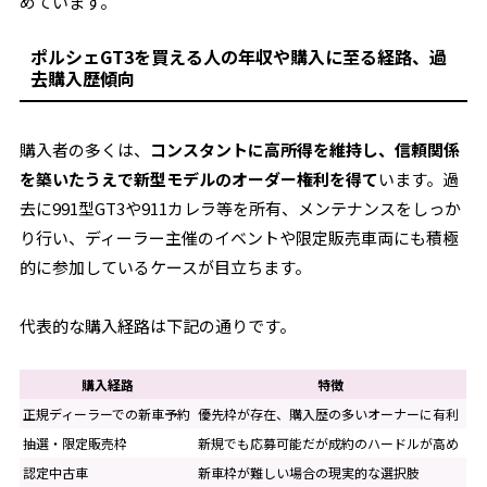
めています。
ポルシェGT3を買える人の年収や購入に至る経路、過
去購入歴傾向
購入者の多くは、
コンスタントに高所得を維持し、信頼関係
を築いたうえで新型モデルのオーダー権利を得て
います。過
去に991型GT3や911カレラ等を所有、メンテナンスをしっか
り行い、ディーラー主催のイベントや限定販売車両にも積極
的に参加しているケースが目立ちます。
代表的な購入経路は下記の通りです。
購入経路
特徴
正規ディーラーでの新車予約
優先枠が存在、購入歴の多いオーナーに有利
抽選・限定販売枠
新規でも応募可能だが成約のハードルが高め
認定中古車
新車枠が難しい場合の現実的な選択肢