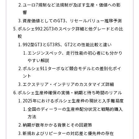
ユーロ7規制など法規制が及ぼす生産・価値への影
響
資産価値としてのGT3、リセールバリュー推移予測
ポルシェ992.2GT3のスペック詳細と他グレードとの比
較
992型GT3とGT3RS、GT2との性能比較と違い
エンジンスペック、走行性能の初心者にも分かり
やすい解説
ポルシェ911ターボなど競合モデルとの差別化ポイ
ント
エクステリア・インテリアのカスタマイズ詳細
ポルシェ生産枠確保の実情・納期と待ち時間のリアル
2025年におけるポルシェ生産枠の現状と入手難易度
全国のディーラーの生産枠配分状況と戦略的購入
方法
納期が数年かかる背景とその回避策
新規およびリピーターの対応差と優先枠の存在