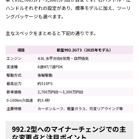
ハンドルそれぞれの設定があり、標準モデルに加え、ツーリ
ングパッケージも選べます。
主なスペックをまとめると下記の通りです。
項目
新型992.2GT3（2025年モデル）
エンジン
4.0L 水平対向6気筒・自然吸気
変速機
6速MT/7速PDK
駆動方式
後輪駆動
最高出力
約510PS
新車価格
2,700万円台～3,300万円台
0-100km/h加速
約3.4秒
主要特徴
カーボンルーフ、軽量ガラス、可変リアウイング等
992.2型へのマイナーチェンジでの主
な変更点と注目ポイント