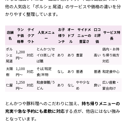
他の人気店と「ポルシェ 尾道」のサービスや価格の違いを分
かりやすく整理しています。
ラン
テイ
お子
オー
サイドメ
口コ
店舗
人気メニュ
サービス特
チ価
クア
様ラ
ドブ
ニューの
ミ評
名
ー
長
格帯
ウト
ンチ
ル
豊富さ
価
ポル
とんかつ/セ
店内・お持
1,200
シェ
対応
イロ蒸し/そ
あり
あり
豊富
高い
ち帰り両方
円～
尾道
ば膳
対応
太陽
1,100
そば/和定
対応
なし
あり
普通
普通
和定食中心
樹
円～
食/丼物
1,250
和食御膳/う
やや少な
広い座敷・
仁屋
対応
あり
なし
良い
円～
どん
め
宴会向け
とんかつや豚料理へのこだわりに加え、
持ち帰りメニューの
充実
や
急な予約にも柔軟に対応
する点が、他店にはない強み
となっています。