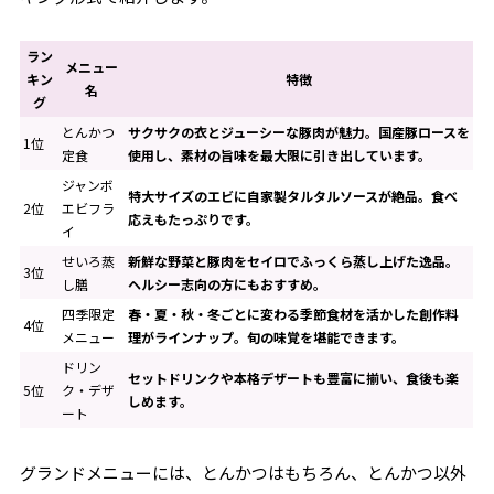
ラン
メニュー
キン
特徴
名
グ
とんかつ
サクサクの衣とジューシーな豚肉が魅力。国産豚ロースを
1位
定食
使用し、素材の旨味を最大限に引き出しています。
ジャンボ
特大サイズのエビに自家製タルタルソースが絶品。食べ
2位
エビフラ
応えもたっぷりです。
イ
せいろ蒸
新鮮な野菜と豚肉をセイロでふっくら蒸し上げた逸品。
3位
し膳
ヘルシー志向の方にもおすすめ。
四季限定
春・夏・秋・冬ごとに変わる季節食材を活かした創作料
4位
メニュー
理がラインナップ。旬の味覚を堪能できます。
ドリン
セットドリンクや本格デザートも豊富に揃い、食後も楽
5位
ク・デザ
しめます。
ート
グランドメニューには、とんかつはもちろん、とんかつ以外