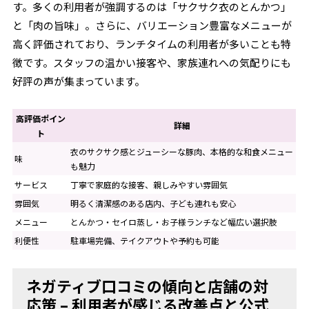
す。多くの利用者が強調するのは「サクサク衣のとんかつ」
と「肉の旨味」。さらに、バリエーション豊富なメニューが
高く評価されており、ランチタイムの利用者が多いことも特
徴です。スタッフの温かい接客や、家族連れへの気配りにも
好評の声が集まっています。
高評価ポイン
詳細
ト
衣のサクサク感とジューシーな豚肉、本格的な和食メニュー
味
も魅力
サービス
丁寧で家庭的な接客、親しみやすい雰囲気
雰囲気
明るく清潔感のある店内、子ども連れも安心
メニュー
とんかつ・セイロ蒸し・お子様ランチなど幅広い選択肢
利便性
駐車場完備、テイクアウトや予約も可能
ネガティブ口コミの傾向と店舗の対
応策 – 利用者が感じる改善点と公式