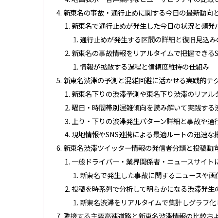
新東名の事故・通行止めに関する今日の最新動向
新東名で通行止めが発生した今日の状況と頻発
通行止めが発生する区間の詳細と復旧見込み
新東名の事故情報をリアルタイムで把握できるS
情報が拡散する過程と信頼度維持の仕組み
新東名渋滞の予測と混雑回避に活かせる実践的テ
新東名下りの渋滞予測や東名下り渋滞のリアル
曜日・時間帯別混雑傾向を読み解いて実践する
上り・下りの渋滞発生パターン詳細と事故や通
現地情報やSNS連携による最適ルートの迅速な
新東名渋滞ツイッター情報の発信者分類と投稿動
一般ドライバー・業界関係者・ニュースサイト
新東名で発生した事故に関するニュースや画
投稿を時系列で分析して明らかになる渋滞発生
新東名渋滞をリアルタイムで集計しグラフ化
隣接する主要高速道路と新東名渋滞情報の比較お