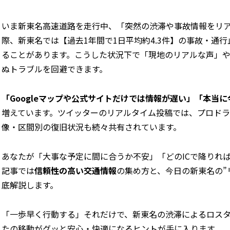
いま新東名高速道路を走行中、「突然の渋滞や事故情報をリ
際、新東名では【過去1年間で1日平均約4.3件】の事故・通
ることがあります。こうした状況下で「現地のリアルな声」
ぬトラブルを回避できます。
「Googleマップや公式サイトだけでは情報が遅い」「本当
増えています。ツイッターのリアルタイム投稿では、プロドラ
像・区間別の復旧状況も続々共有されています。
あなたが「大事な予定に間に合うか不安」「どのICで降りれ
記事では
信頼性の高い交通情報
の集め方と、今日の新東名の”
底解説します。
「一歩早く行動する」――それだけで、新東名の渋滞によるロ
たの移動がグッと安心・快適になるヒントが手に入ります。