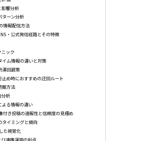
と影響分析
パターン分析
の情報配信方法
NS・公式発信経路とその特徴
クニック
タイム情報の違いと対策
渋滞回避策
行止め時におすすめの迂回ルート
把握方法
向分析
による情報の違い
像付き投稿の速報性と信頼度の見極め
のタイミングと傾向
した視覚化
よび連携運用の利点