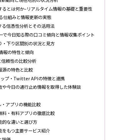
するとは何か–リアルタイム情報の基礎と重要性
る仕組みと情報更新の実態
する信憑性分析とその活用法
ーで今日知る際の口コミ傾向と情報収集ポイント
り・下り区間別の状況と見方
情報の特性と傾向
と信頼性の比較分析
要情報源の特色と比較
ップ・Twitter APIの特徴と連携
故や今日の通行止め情報を取得した体験談
ル・アプリの機能比較
無料・有料アプリの徹底比較
能的な違いと選び方
能をもつ主要サービス紹介
と評価