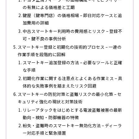
の有無による価格差と工期
鍵屋（鍵専門店）の価格相場 – 即日対応ケースと追
加費用の詳細
中古スマートキー利用時の費用感とリスク – 登録不
可・鍵不良の事例分析
スマートキー登録と初期化の技術的プロセス – 一連の
作業手順を段階的に図解
スマートキー追加登録の方法 – 必要なツールと正確
な手順
初期化作業に関する注意点とよくある作業ミス – 具
体的な失敗事例を踏まえたリスク回避
スマートキーの防犯対策と盗難リスクの最小化策 – セ
キュリティ強化の現状と対策技術
リレーアタックをはじめとする電波盗難被害の最新
動向 – 検知・防御機器の特徴
紛失・盗難時のスマートキー無効化方法 – ディーラ
ー対応手順と緊急措置