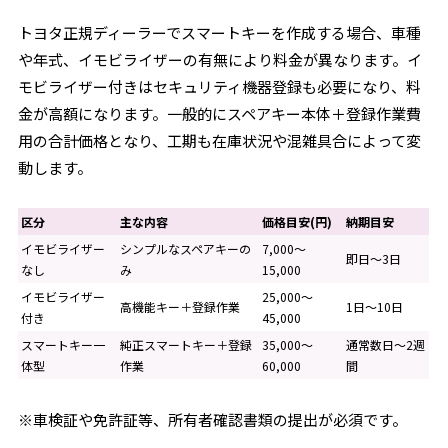
トヨタ正規ディーラーでスマートキーを作成する場合、車種
や年式、イモビライザーの有無により料金が異なります。イ
モビライザー付きはセキュリティ機器登録も必要になり、料
金が高額になります。一般的にスペアキー本体＋登録作業費
用の合計価格となり、工期も在庫状況や混雑具合によって変
動します。
区分
主な内容
価格目安(円)
納期目安
イモビライザー
シンプルなスペアキーの
7,000～
即日～3日
なし
み
15,000
イモビライザー
25,000～
高機能キー＋登録作業
1日～10日
付き
45,000
スマートキー一
純正スマートキー＋登録
35,000～
通常数日～2週
体型
作業
60,000
間
※車検証や免許証等、所有者確認書類の提出が必須です。