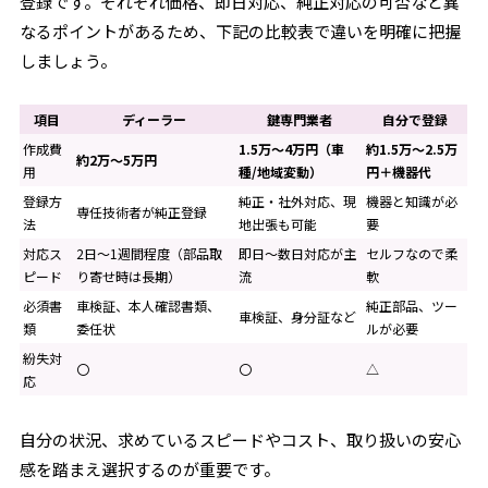
登録です。それぞれ価格、即日対応、純正対応の可否など異
なるポイントがあるため、下記の比較表で違いを明確に把握
しましょう。
項目
ディーラー
鍵専門業者
自分で登録
作成費
1.5万～4万円（車
約1.5万～2.5万
約2万～5万円
用
種/地域変動）
円＋機器代
登録方
純正・社外対応、現
機器と知識が必
専任技術者が純正登録
法
地出張も可能
要
対応ス
2日～1週間程度（部品取
即日～数日対応が主
セルフなので柔
ピード
り寄せ時は長期）
流
軟
必須書
車検証、本人確認書類、
純正部品、ツー
車検証、身分証など
類
委任状
ルが必要
紛失対
〇
〇
△
応
自分の状況、求めているスピードやコスト、取り扱いの安心
感を踏まえ選択するのが重要です。