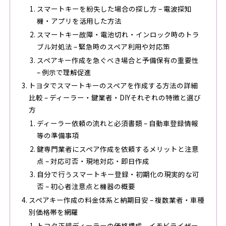
スマートキーを紛失した場合の探し方 – 電波探知
機・アプリを活用した方法
スマートキー故障・電池切れ・インロック時のトラ
ブル対処法 – 緊急時のスペア利用や対応策
スペアキー作成を急ぐべき場合と予備保有の重要性
– 例示で理解促進
トヨタでスマートキーのスペアを作成する方法の詳細
比較 – ディーラー・鍵業者・DIYそれぞれの特徴と選び
方
ディーラー依頼の流れと必須書類 – 自動車登録情報
等の準備事項
鍵専門業者にスペア作成を依頼するメリットと注意
点 – 対応可否・現地対応・即日作成
自分で行うスマートキー登録・初期化の現実的な可
否 – 初心者注意点と機器の概要
スペアキー作成の料金体系と納期目安 – 複数業者・車種
別価格帯を網羅
トヨタ正規ディーラーの価格構成 – イモビライザー