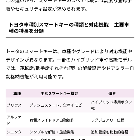
この違いから、スマートキーのスペア作成には高度な登録手
順やセキュリティ設定が求められます。
トヨタ車種別スマートキーの種類と対応機能 – 主要車
種の特長を分類
トヨタのスマートキーは、車種やグレードにより対応機能や
デザインが異なります。一部のハイブリッド車や高級モデル
では、運転席/助手席それぞれ個別の解錠設定やドアミラー自
動格納機能が利用可能です。
車種
主なスマートキー機能
備考
ハイブリッド専用ボタン
プリウス
プッシュスタート、全車イモビ
式
アルファー
両側スライドドア自動操作
ラグジュアリー仕様
ド
シエンタ
シンプルな解錠・施錠機能
追加登録も比較的容易