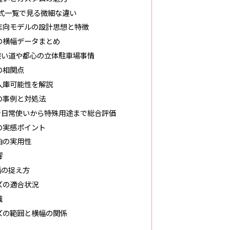
式一覧で見る微細な違い
志向モデルの設計思想と特徴
の横幅データまとめ
狭い道や都心の立体駐車場事情
の相関点
入庫可能性を解説
の事例と対処法
で日常使いから特殊用途まで総合評価
の実感ポイント
泊の実用性
響
幅の捉え方
ズの適合状況
識
ズの範囲と横幅の関係