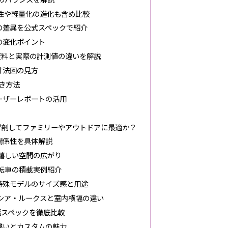
性や軽量化の進化も含め比較
の差異を公式スペックで紹介
の変化ポイント
資料と実際の計測値の違いを解説
寸法図の見方
解き方法
ーザーレポートの活用
解剖してファミリーやアウトドアに最適か？
関係性を具体解説
嬉しい空間の広がり
転車の積載実例紹介
特殊モデルのサイズ感と用途
ーシア・ルークスと室内横幅の違い
幅スペックを徹底比較
違いとカスタムの魅力