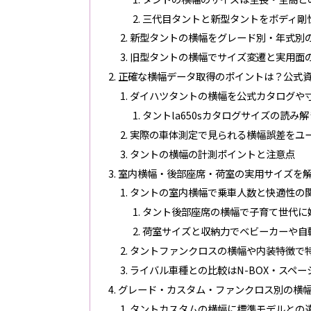
三代目タントと新型タントをボディ剛
新型タントの横幅をグレード別・年式別
旧型タントの横幅でサイズ変遷と実用面
正確な横幅データ取得のポイントは？公式
ダイハツタントの横幅を公式カタログや
タントla650sカタログサイズの読み
実際の車体測定で見られる横幅誤差をユ
タントの横幅の計測ポイントと注意点
室内横幅・後部座席・荷室の実用サイズを
タントの室内横幅で乗車人数と快適性の
タント後部座席の横幅で子育て世代に
荷室サイズと収納力でベビーカーや自
タントファンクロスの横幅や内装特徴で
ライバル車種との比較はN-BOX・スペ
グレード・カスタム・ファンクロス別の横
タントカスタムの横幅に標準モデルとの