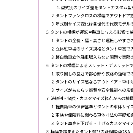
型式別のサイズ差をタントカスタム型
タントファンクロスの横幅でアウトドア
年式別サイズ変化は各世代の代表モデル
タントの横幅が運転や駐車に与える影響で
タントの全長・幅・高さと運転しやすさ
立体駐車場のサイズ規格とタント車高で
軽自動車立体駐車場入らない問題で実際
タントの横幅によるメリット・デメリット
取り回しの良さで都心部や狭路の運転で
タントのサイズ感ならアウトドア・車中
サイズがもたらす燃費や安全性能への影
法規制・保険・カスタマイズ視点からの横
軽自動車の保安基準とタントの車体サイ
車検や保険料に関わる車体寸法の基礎知
タント車高を下げる・上げるカスタマイ
横幅を踏まえたタント選びの疑問解消Q&A