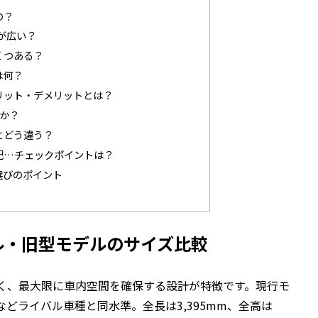
の？
が広い？
くつある？
は何？
リット・デメリットとは？
か？
とどう違う？
配…チェックポイントは？
選びのポイント
ル・旧型モデルのサイズ比較
近く、最大限に車内空間を確保する設計が特徴です。現行モ
シアなどライバル車種と同水準。全長は3,395mm、全高は