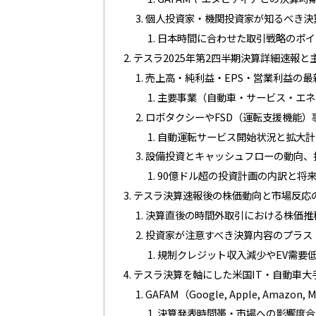
個人投資家・機関投資家が知るべき決
日本時間に合わせた取引戦略のポイ
テスラ2025年第2四半期決算詳細速報
売上高・純利益・EPS・営業利益の
主要事業（自動車・サービス・エネ
ロボタクシーやFSD（運転支援機能
自動運転サービス開始状況と拡大計
設備投資とキャッシュフローの動向、
90億ドル超の投資計画の内訳と将
テスラ決算速報後の株価動向と市場反応
決算直後の時間外取引における株価推
投資家が注意すべき決算内容のプラス
規制クレジット収入減少やEV需要
テスラ決算を軸にした米国IT・自動車大
GAFAM（Google, Apple, Amaz
決算発表時間帯・市場への影響度合