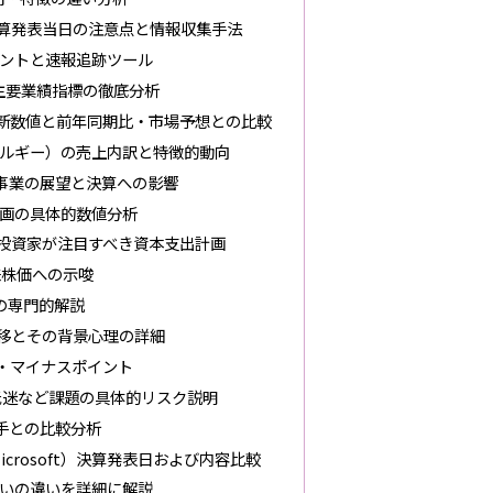
算発表当日の注意点と情報収集手法
ントと速報追跡ツール
と主要業績指標の徹底分析
最新数値と前年同期比・市場予想との比較
ルギー）の売上内訳と特徴的動向
）事業の展望と決算への影響
画の具体的数値分析
投資家が注目すべき資本支出計画
来株価への示唆
の専門的解説
移とその背景心理の詳細
・マイナスポイント
低迷など課題の具体的リスク説明
手との比較分析
on, Microsoft）決算発表日および内容比較
いの違いを詳細に解説