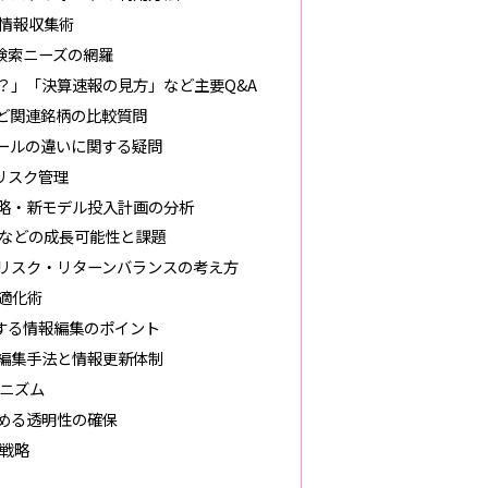
情報収集術
検索ニーズの網羅
？」「決算速報の見方」など主要Q&A
ど関連銘柄の比較質問
ールの違いに関する疑問
リスク管理
略・新モデル投入計画の分析
業などの成長可能性と課題
リスク・リターンバランスの考え方
適化術
する情報編集のポイント
編集手法と情報更新体制
ニズム
める透明性の確保
戦略