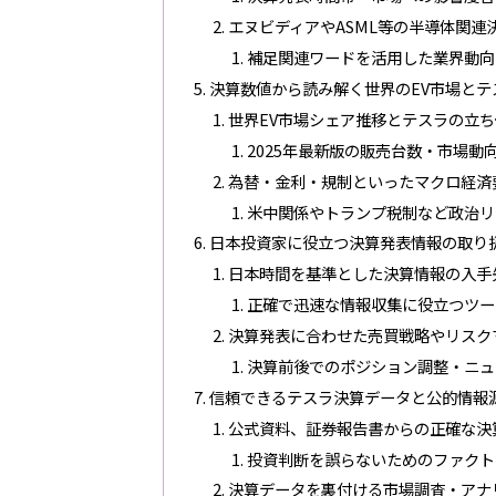
エヌビディアやASML等の半導体関連
補足関連ワードを活用した業界動向
決算数値から読み解く世界のEV市場とテ
世界EV市場シェア推移とテスラの立
2025年最新版の販売台数・市場動
為替・金利・規制といったマクロ経済
米中関係やトランプ税制など政治リ
日本投資家に役立つ決算発表情報の取り
日本時間を基準とした決算情報の入手
正確で迅速な情報収集に役立つツー
決算発表に合わせた売買戦略やリスク
決算前後でのポジション調整・ニュ
信頼できるテスラ決算データと公的情報
公式資料、証券報告書からの正確な決
投資判断を誤らないためのファクト
決算データを裏付ける市場調査・アナ