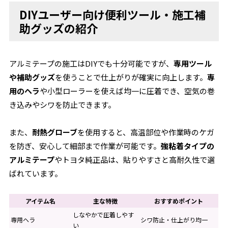
DIYユーザー向け便利ツール・施工補
助グッズの紹介
アルミテープの施工はDIYでも十分可能ですが、
専用ツール
や補助グッズ
を使うことで仕上がりが確実に向上します。
専
用のヘラ
や小型ローラーを使えば均一に圧着でき、空気の巻
き込みやシワを防止できます。
また、
耐熱グローブ
を使用すると、高温部位や作業時のケガ
を防ぎ、安心して細部まで作業が可能です。
強粘着タイプの
アルミテープ
やトヨタ純正品は、貼りやすさと高耐久性で選
ばれています。
アイテム名
主な特徴
おすすめポイント
しなやかで圧着しやす
専用ヘラ
シワ防止・仕上がり均一
い