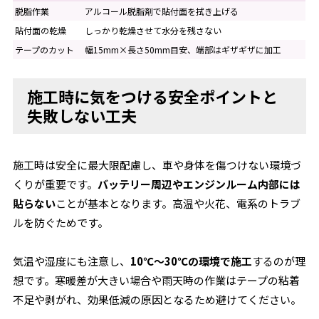
脱脂作業
アルコール脱脂剤で貼付面を拭き上げる
貼付面の乾燥
しっかり乾燥させて水分を残さない
テープのカット
幅15mm×長さ50mm目安、端部はギザギザに加工
施工時に気をつける安全ポイントと
失敗しない工夫
施工時は安全に最大限配慮し、車や身体を傷つけない環境づ
くりが重要です。
バッテリー周辺やエンジンルーム内部には
貼らない
ことが基本となります。高温や火花、電系のトラブ
ルを防ぐためです。
気温や湿度にも注意し、
10℃～30℃の環境で施工
するのが理
想です。寒暖差が大きい場合や雨天時の作業はテープの粘着
不足や剥がれ、効果低減の原因となるため避けてください。