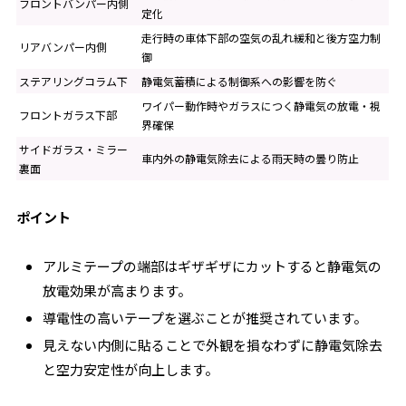
フロントバンパー内側
定化
走行時の車体下部の空気の乱れ緩和と後方空力制
リアバンパー内側
御
ステアリングコラム下
静電気蓄積による制御系への影響を防ぐ
ワイパー動作時やガラスにつく静電気の放電・視
フロントガラス下部
界確保
サイドガラス・ミラー
車内外の静電気除去による雨天時の曇り防止
裏面
ポイント
アルミテープの端部はギザギザにカットすると静電気の
放電効果が高まります。
導電性の高いテープを選ぶことが推奨されています。
見えない内側に貼ることで外観を損なわずに静電気除去
と空力安定性が向上します。