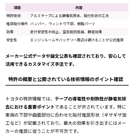
項目
内容
特許技術
アルミテープによる静電気除去、貼付形状の工夫
推奨貼付場所
バンパー、ウィンドウ下部、樹脂パーツ
効果
走行安定性の向上、空気抵抗低減、静音効果
安全性
エンジンルームやバッテリー周辺は避けることが公式推奨
メーカー公式データや論文公表も確認されており、安心して
活用できるカスタマイズ手法です。
特許の概要と公開されている技術情報のポイント確認
トヨタの特許情報では、
テープの導電性や耐熱性が静電気除
去における重要ポイント
であることが示されています。特に
車両の下部や曲面部分に合わせた貼付推奨形状（ギザギザ加
工など）が記載されており、最大の効果を引き出すにはメー
カーの推奨に従うことが不可欠です。