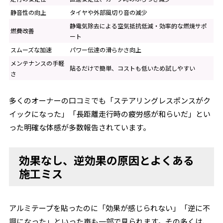
静音性の向上
タイヤや外部風切り音の減少
静電気除去による空気抵抗低減・効率的な燃焼サポ
燃費改善
ート
スムーズな加速
パワー伝達の滑らかさ向上
メンテナンスの手軽
貼るだけで簡単、コストも低いため試しやすい
さ
多くのオーナーの口コミでも「ステアリングレスポンスがク
イックになった」「長距離走行時の疲労感が和らいだ」とい
った明確な体感が多数報告されています。
効果なし、逆効果の原因とよくある
施工ミス
アルミテープを貼ったのに「効果が感じられない」「逆に不
調になった」といった声も一部で見られます。その多くは、