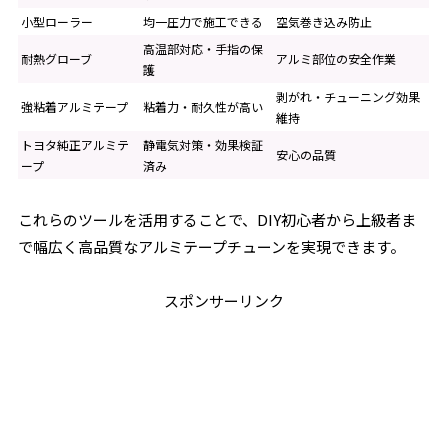
小型ローラー
均一圧力で施工できる
空気巻き込み防止
高温部対応・手指の保
耐熱グローブ
アルミ部位の安全作業
護
剥がれ・チューニング効果
強粘着アルミテープ
粘着力・耐久性が高い
維持
トヨタ純正アルミテ
静電気対策・効果検証
安心の品質
ープ
済み
これらのツールを活用することで、DIY初心者から上級者ま
で幅広く高品質なアルミテープチューンを実現できます。
スポンサーリンク