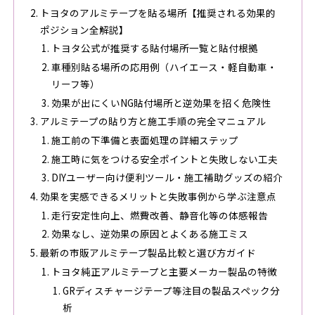
トヨタのアルミテープを貼る場所【推奨される効果的
ポジション全解説】
トヨタ公式が推奨する貼付場所一覧と貼付根拠
車種別貼る場所の応用例（ハイエース・軽自動車・
リーフ等）
効果が出にくいNG貼付場所と逆効果を招く危険性
アルミテープの貼り方と施工手順の完全マニュアル
施工前の下準備と表面処理の詳細ステップ
施工時に気をつける安全ポイントと失敗しない工夫
DIYユーザー向け便利ツール・施工補助グッズの紹介
効果を実感できるメリットと失敗事例から学ぶ注意点
走行安定性向上、燃費改善、静音化等の体感報告
効果なし、逆効果の原因とよくある施工ミス
最新の市販アルミテープ製品比較と選び方ガイド
トヨタ純正アルミテープと主要メーカー製品の特徴
GRディスチャージテープ等注目の製品スペック分
析