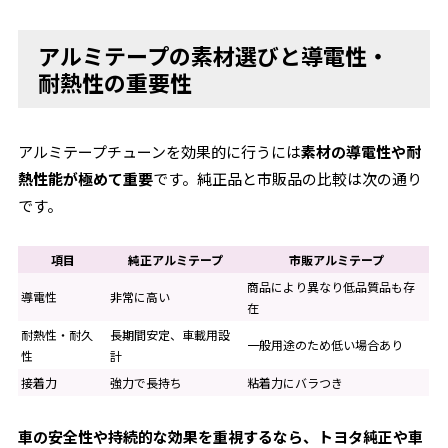
アルミテープの素材選びと導電性・
耐熱性の重要性
アルミテープチューンを効果的に行うには
素材の導電性や耐
熱性能が極めて重要
です。純正品と市販品の比較は次の通り
です。
項目
純正アルミテープ
市販アルミテープ
商品により異なり低品質品も存
導電性
非常に高い
在
耐熱性・耐久
長期間安定、車載用設
一般用途のため低い場合あり
性
計
接着力
強力で長持ち
粘着力にバラつき
車の安全性や持続的な効果を重視するなら、トヨタ純正や車