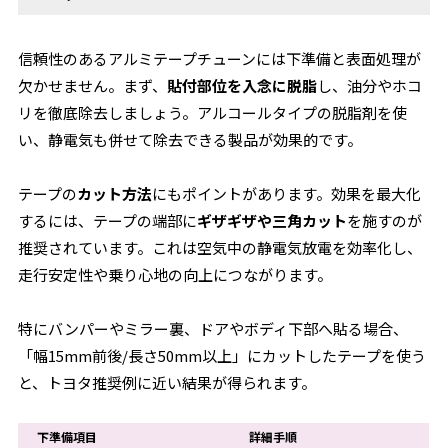
信頼性のあるアルミテープチューンには下準備と表面処理が
欠かせません。まず、
貼付部位を入念に脱脂
し、油分やホコ
リを徹底除去しましょう。アルコールタイプの脱脂剤を使
い、静電気も併せて除去できる製品が効果的です。
テープの
カット方法
にもポイントがあります。効果を最大化
するには、テープの端部に
ギザギザや三角カット
を施すのが
推奨されています。これは空気中の静電気放電を効率化し、
走行安定性や乗り心地の向上につながります。
特にバンパーやミラー裏、ドアやボディ下部へ貼る場合、
「幅15mm前後/長さ50mm以上」にカットしたテープを使う
と、トヨタ推奨例に近い結果が得られます。
下準備項目
詳細手順