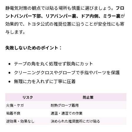
静電気対策の観点では貼る場所も慎重に選びましょう。
フロ
ントバンパー下部、リアバンパー裏、ドア内側、ミラー裏
が
効果的で、トヨタ公式の推奨位置に沿うことが安全性にも寄
与します。
失敗しないためのポイント：
テープの角を丸く処理せず鋭角にカット
クリーニングクロスやグローブで手指やパーツを保護
無理に力を入れずに丁寧に圧着
リスク
防止策
火傷・ケガ
耐熱グローブ着用
粘着不良
適温・適湿での作業
逆効果・効果なし
決められた推奨箇所にだけ貼る