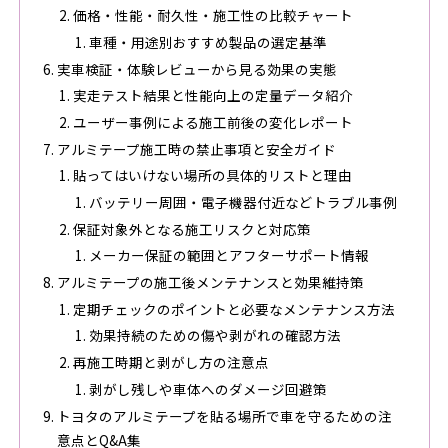
価格・性能・耐久性・施工性の比較チャート
車種・用途別おすすめ製品の選定基準
実車検証・体験レビューから見る効果の実態
実走テスト結果と性能向上の定量データ紹介
ユーザー事例による施工前後の変化レポート
アルミテープ施工時の禁止事項と安全ガイド
貼ってはいけない場所の具体的リストと理由
バッテリー周囲・電子機器付近などトラブル事例
保証対象外となる施工リスクと対応策
メーカー保証の範囲とアフターサポート情報
アルミテープの施工後メンテナンスと効果維持策
定期チェックのポイントと必要なメンテナンス方法
効果持続のための傷や剥がれの確認方法
再施工時期と剥がし方の注意点
剥がし残しや車体へのダメージ回避策
トヨタのアルミテープを貼る場所で車を守るための注
意点とQ&A集