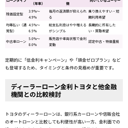
ローンタイプ
向いているユーザー
（年率）
徴
3.9%～
毎月の返済額が抑えられ
乗り換えやすい・短
残価設定型
4.9%
る
期利用希望
均等払い（通
4.5%～
総支払利息はやや増える
長期的に所有した
常型）
6.5%
がシンプル
い・買取希望
5.0%～
販売店や車両状態で金利
中古車ローン
認定中古・特価重視
8.0%
変動
定期的に「低金利キャンペーン」や「頭金ゼロプラン」など
も登場するため、タイミングと条件の見極めが重要です。
ディーラーローン金利トヨタと他金融
機関との比較検討
トヨタのディーラーローンは、銀行系カーローンや信販会社
のオートローンと比較しても利便性が高い一方、金利面での