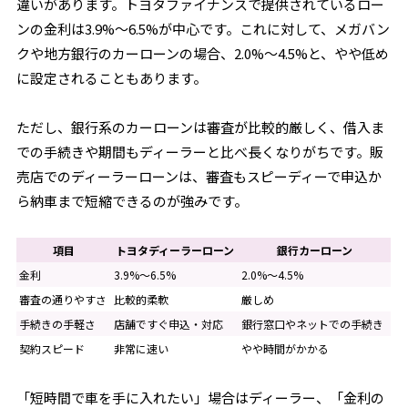
違いがあります。トヨタファイナンスで提供されているロー
ンの金利は3.9%～6.5%が中心です。これに対して、メガバン
クや地方銀行のカーローンの場合、2.0%～4.5%と、やや低め
に設定されることもあります。
ただし、銀行系のカーローンは審査が比較的厳しく、借入ま
での手続きや期間もディーラーと比べ長くなりがちです。販
売店でのディーラーローンは、審査もスピーディーで申込か
ら納車まで短縮できるのが強みです。
項目
トヨタディーラーローン
銀行カーローン
金利
3.9%～6.5%
2.0%～4.5%
審査の通りやすさ
比較的柔軟
厳しめ
手続きの手軽さ
店舗ですぐ申込・対応
銀行窓口やネットでの手続き
契約スピード
非常に速い
やや時間がかかる
「短時間で車を手に入れたい」場合はディーラー、「金利の