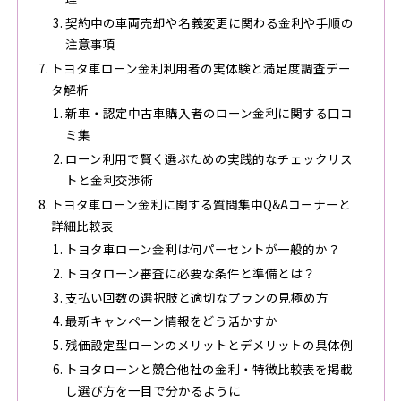
契約中の車両売却や名義変更に関わる金利や手順の
注意事項
トヨタ車ローン金利利用者の実体験と満足度調査デー
タ解析
新車・認定中古車購入者のローン金利に関する口コ
ミ集
ローン利用で賢く選ぶための実践的なチェックリス
トと金利交渉術
トヨタ車ローン金利に関する質問集中Q&Aコーナーと
詳細比較表
トヨタ車ローン金利は何パーセントが一般的か？
トヨタローン審査に必要な条件と準備とは？
支払い回数の選択肢と適切なプランの見極め方
最新キャンペーン情報をどう活かすか
残価設定型ローンのメリットとデメリットの具体例
トヨタローンと競合他社の金利・特徴比較表を掲載
し選び方を一目で分かるように