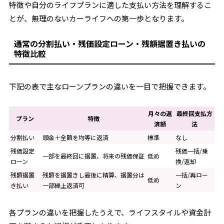
特徴や自分のライフプランに適した支払い方法を理解するこ
とが、無理のないカーライフへの第一歩となります。
通常の分割払い・残価設定ローン・残額据置き払いの
特徴比較
下記の表で主なローンプランの違いを一目で把握できます。
月々の返
最終回支払方
プラン
特徴
済額
法
分割払い
頭金＋全額を均等に返済
標準
なし
残価設定
残価一括/乗
一部を最終回に据置、将来の残価保証
低め
ローン
換/返却
残額据置
残額を据置きし最後に精算、据置分は
一括/再ロー
低め
き払い
一部繰上返済可
ン
各プランの違いを把握したうえで、ライフスタイルや資金計