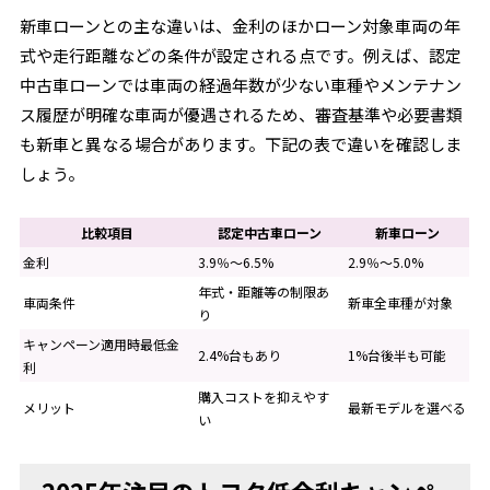
新車ローンとの主な違いは、金利のほかローン対象車両の年
式や走行距離などの条件が設定される点です。例えば、認定
中古車ローンでは車両の経過年数が少ない車種やメンテナン
ス履歴が明確な車両が優遇されるため、審査基準や必要書類
も新車と異なる場合があります。下記の表で違いを確認しま
しょう。
比較項目
認定中古車ローン
新車ローン
金利
3.9％～6.5%
2.9％～5.0%
年式・距離等の制限あ
車両条件
新車全車種が対象
り
キャンペーン適用時最低金
2.4%台もあり
1%台後半も可能
利
購入コストを抑えやす
メリット
最新モデルを選べる
い