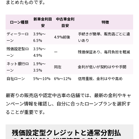
まとめたものです。
新車金利目
中古車金利
ローン種類
特徴
安
目安
ディーラーロ
3.9%～
手続きが簡単、販売店ごとに違
4.9%前後
ーン
6.5%
いあり
残価設定型ロ
3.5%～
ー
残価保証あり、毎月負担を軽減
ーン
4.9%
ネット銀行ロ
1.9%～
同左
金利が低いが契約はやや手間
ーン
3.5%
自社ローン
5%～10%
6%～12%
信用重視、金利はやや高め
最寄りの販売店や認定中古車の店舗では、最新の金利やキャ
ンペーン情報を確認し、自分に合ったローンプランを選択す
ることが重要です。
残価設定型クレジットと通常分割払