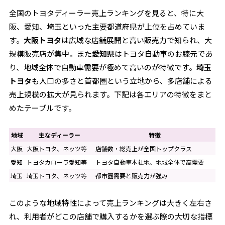
全国のトヨタディーラー売上ランキングを見ると、特に大
阪、愛知、埼玉といった主要都道府県が上位を占めていま
す。
大阪トヨタ
は広域な店舗展開と高い販売力で知られ、大
規模販売店が集中。また
愛知県
はトヨタ自動車のお膝元であ
り、地域全体で自動車需要が極めて高いのが特徴です。
埼玉
トヨタ
も人口の多さと首都圏という立地から、多店舗による
売上規模の拡大が見られます。下記は各エリアの特徴をまと
めたテーブルです。
地域
主なディーラー
特徴
大阪
大阪トヨタ、ネッツ等
店舗数・総売上が全国トップクラス
愛知
トヨタカローラ愛知等
トヨタ自動車本社地、地域全体で高需要
埼玉
埼玉トヨタ、ネッツ等
都市圏需要と販売力が強み
このような地域特性によって売上ランキングは大きく左右さ
れ、利用者がどこの店舗で購入するかを選ぶ際の大切な指標