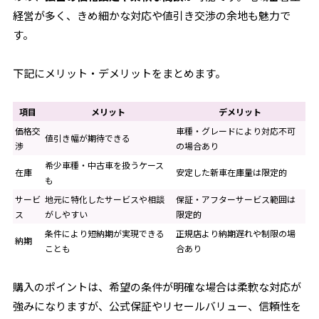
経営が多く、きめ細かな対応や値引き交渉の余地も魅力で
す。
下記にメリット・デメリットをまとめます。
項目
メリット
デメリット
価格交
車種・グレードにより対応不可
値引き幅が期待できる
渉
の場合あり
希少車種・中古車を扱うケース
在庫
安定した新車在庫量は限定的
も
サービ
地元に特化したサービスや相談
保証・アフターサービス範囲は
ス
がしやすい
限定的
条件により短納期が実現できる
正規店より納期遅れや制限の場
納期
ことも
合あり
購入のポイントは、希望の条件が明確な場合は柔軟な対応が
強みになりますが、公式保証やリセールバリュー、信頼性を