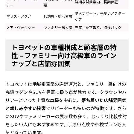
詳細な試乗案内、長期保証
アー
要
購入サポート、手厚いアフター
ヤリス・アクア
低燃費・初心者層
ケア
ノア・ヴォクシー
ファミリー層人気
充実した下取り、点検パック
トヨペットの車種構成と顧客層の特
性 – ファミリー向け高級車のライン
ナップと店舗雰囲気
トヨペットは地域密着型の店舗運営と、ファミリー層向けの
高級セダンやSUVを豊富に扱う点が魅力です。クラウンやハ
リアーといった上質な車種を中心に、
落ち着いた店舗雰囲気
と親しみやすい接客
でリピーターも多いのが特徴です。さら
にSUVやファミリーカーの展示数も多く、じっくり比較検討
をしたい人にもおすすめです。手厚い点検や車検プランも人
気となっています。