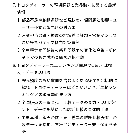
トヨタディーラーの現場課題と業界動向に関する最新
情報
部品不足や納期遅延など現状の市場問題と影響 – ユ
ーザー不満と販売店の対応策
営業担当の質・態度の地域差と課題 – 営業マンしつ
こい等ネガティブ傾向対策事例
全車種併売開始後の系列間競争の変化と今後 – 新体
制下での販売戦略と顧客選択行動
トヨタディーラー売上ランキング関連のQ&A・比較
表・データ活用法
検索頻度の高い質問を含むよくある疑問を包括的に
解説 – トヨタディーラーはどこがいい？／年収ラン
キング／店舗検索の使い方
全国販売店一覧と売上比較データの見方・活用ポイ
ント – データを基にした店舗比較の具体的手法
主要車種別販売台数・売上差異の詳細比較表案 – 台
数データを活用し車種ごとディーラー売上傾向を分
析