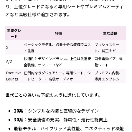
り、上位グレードになると専用シートやプレミアムオーディ
オなど高級仕様が追加されます。
主要グレ
特徴
主な装備
ード
ベーシックモデル、必要十分な装備でコス
プッシュスター
X
ト重視
ト、純正ナビ
快適性とデザインバランス。上位は先進安
両側電動ドア、電
S/G
全装備、サンルーフなど
動シート
Executive
圧倒的なラグジュアリー。専用シート、シ
プレミアム内装、
Lounge
ートヒーター、高級オーディオ
専用エンブレム
世代ごとの違いも下記のように進化しています。
20系
：シンプルな内装と直線的なデザイン
30系
：安全装備の充実、静粛性・走行性能向上
最新モデル
：ハイブリッド高性能、コネクティッド機能