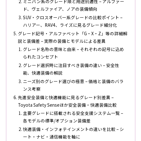
ミニバン系のグレード順と用途別適性 – アルファー
ド、ヴェルファイア、ノアの装備傾向
SUV・クロスオーバー系グレードの比較ポイント –
ハリアー、RAV4、ライズに見るグレード細分化
グレード記号・アルファベット「G・X・Z」等の詳細解
説と装備差 – 実際の装備とモデルによる差異
グレード名称の意味と由来 – それぞれの記号に込め
られたコンセプト
グレード選択時に注目すべき装備の違い – 安全性
能、快適装備の解説
ニーズ別のグレード選びの極意 – 価格と装備のバラ
ンス考察
先進安全装備と快適機能に見るグレード別差異 –
Toyota Safety Senseほか安全装備・快適装備比較
主要グレードに搭載される安全支援システム一覧 –
各モデルの標準/オプション装備差
快適装備・インフォテインメントの違いを比較 – シ
ート・ナビ・通信機能を軸に