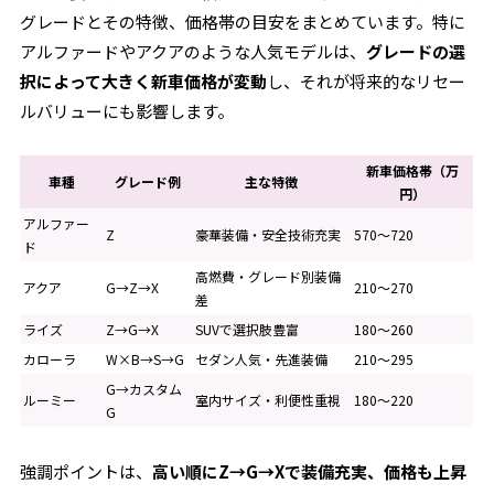
グレードとその特徴、価格帯の目安をまとめています。特に
アルファードやアクアのような人気モデルは、
グレードの選
択によって大きく新車価格が変動
し、それが将来的なリセー
ルバリューにも影響します。
新車価格帯（万
車種
グレード例
主な特徴
円）
アルファー
Z
豪華装備・安全技術充実
570〜720
ド
高燃費・グレード別装備
アクア
G→Z→X
210〜270
差
ライズ
Z→G→X
SUVで選択肢豊富
180〜260
カローラ
W×B→S→G
セダン人気・先進装備
210〜295
G→カスタム
ルーミー
室内サイズ・利便性重視
180〜220
G
強調ポイントは、
高い順にZ→G→Xで装備充実、価格も上昇