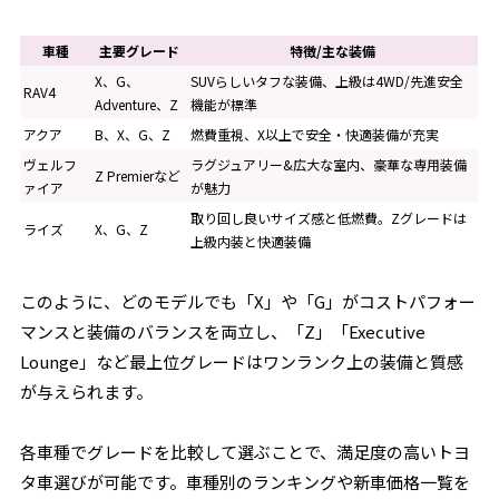
車種
主要グレード
特徴/主な装備
X、G、
SUVらしいタフな装備、上級は4WD/先進安全
RAV4
Adventure、Z
機能が標準
アクア
B、X、G、Z
燃費重視、X以上で安全・快適装備が充実
ヴェルフ
ラグジュアリー&広大な室内、豪華な専用装備
Z Premierなど
ァイア
が魅力
取り回し良いサイズ感と低燃費。Zグレードは
ライズ
X、G、Z
上級内装と快適装備
このように、どのモデルでも「X」や「G」がコストパフォー
マンスと装備のバランスを両立し、「Z」「Executive
Lounge」など最上位グレードはワンランク上の装備と質感
が与えられます。
各車種でグレードを比較して選ぶことで、満足度の高いトヨ
タ車選びが可能です。車種別のランキングや新車価格一覧を