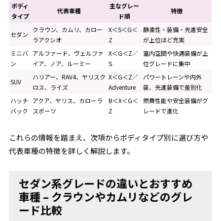
ボディ
主なグレー
代表車種
特徴
タイプ
ド順
クラウン、カムリ、カロー
X＜S＜G＜
静粛性・装備・先進安全
セダン
ラアクシオ
Z
が上位ほど充実
ミニバ
アルファード、ヴェルファ
X＜G＜Z／
室内空間や快適装備が上
ン
イア、ノア、ルーミー
S
位グレードに集中
ハリアー、RAV4、ヤリスク
X＜G＜Z／
パワートレーンや内外
SUV
ロス、ライズ
Adventure
装、先進装備で差別化
ハッチ
アクア、ヤリス、カローラ
B＜X＜G＜
燃費性能や安全装備がグ
バック
スポーツ
Z
レードで進化
これらの情報を踏まえ、次項からボディタイプ別に選び方や
代表車種の特徴を詳しく解説します。
セダン系グレードの違いとおすすめ
車種 – クラウンやカムリなどのグレ
ード比較