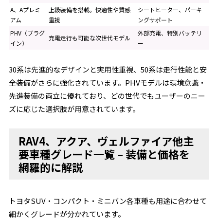
A、Aプレミ
上級装備を搭載。快適性や質感
シートヒーター、パーキ
アム
重視
ングサポート
PHV（プラグ
外部充電、特別バッテリ
充電走行も可能な次世代モデル
イン）
ー
30系は先進的なデザインと実用性重視、50系は走行性能と安
全装備がさらに強化されています。PHVモデルは環境意識・
先進装備の両立に優れており、どの世代でもユーザーのニー
ズに応じた選択肢が用意されています。
RAV4、アクア、ヴェルファイア他主
要車種グレード一覧 – 装備と価格を
網羅的に解説
トヨタSUV・コンパクト・ミニバン各車種も用途に合わせて
細かくグレードが分かれています。