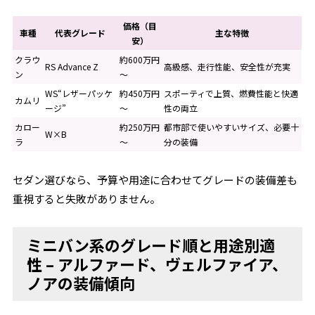
価格（目
車種
代表グレード
主な特徴
安）
クラウ
約600万円
RS Advance Z
高級感、走行性能、安全性が充実
ン
～
WS“レザーパッケ
約450万円
スポーティで上質、燃費性能と快適
カムリ
ージ”
～
性の両立
カロー
約250万円
都市部で使いやすいサイズ、必要十
W×B
ラ
～
分の装備
セダン選びなら、予算や用途に合わせてグレードの装備差も
重視すると失敗がありません。
ミニバン系のグレード順と用途別適
性 – アルファード、ヴェルファイア、
ノアの装備傾向