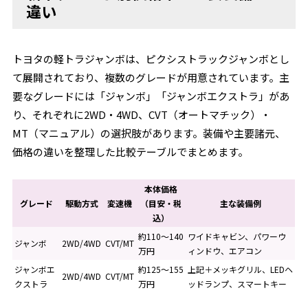
違い
トヨタの軽トラジャンボは、ピクシストラックジャンボとし
て展開されており、複数のグレードが用意されています。主
要なグレードには「ジャンボ」「ジャンボエクストラ」があ
り、それぞれに2WD・4WD、CVT（オートマチック）・
MT（マニュアル）の選択肢があります。装備や主要諸元、
価格の違いを整理した比較テーブルでまとめます。
本体価格
グレード
駆動方式
変速機
（目安・税
主な装備例
込）
約110～140
ワイドキャビン、パワーウ
ジャンボ
2WD/4WD
CVT/MT
万円
ィンドウ、エアコン
ジャンボエ
約125～155
上記＋メッキグリル、LEDヘ
2WD/4WD
CVT/MT
クストラ
万円
ッドランプ、スマートキー