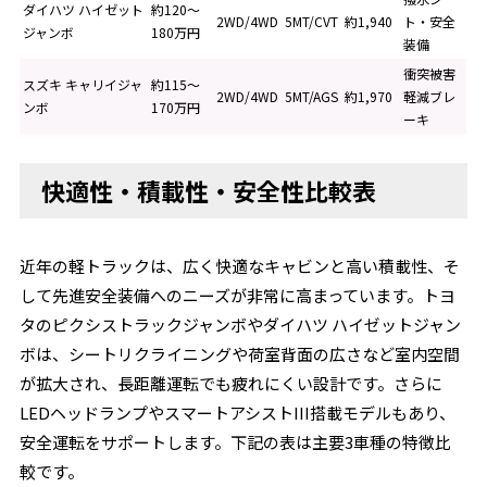
ダイハツ ハイゼット
約120〜
2WD/4WD
5MT/CVT
約1,940
ト・安全
ジャンボ
180万円
装備
衝突被害
スズキ キャリイジャ
約115〜
2WD/4WD
5MT/AGS
約1,970
軽減ブレ
ンボ
170万円
ーキ
快適性・積載性・安全性比較表
近年の軽トラックは、広く快適なキャビンと高い積載性、そ
して先進安全装備へのニーズが非常に高まっています。トヨ
タのピクシストラックジャンボやダイハツ ハイゼットジャン
ボは、シートリクライニングや荷室背面の広さなど室内空間
が拡大され、長距離運転でも疲れにくい設計です。さらに
LEDヘッドランプやスマートアシストIII搭載モデルもあり、
安全運転をサポートします。下記の表は主要3車種の特徴比
較です。