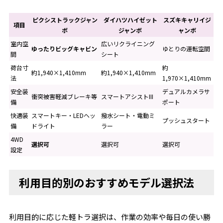
ピクシストラックジャン
ダイハツハイゼット
スズキキャリイジ
項目
ボ
ジャンボ
ャンボ
室内空
広いリクライニング
ゆったりビッグキャビン
ゆとりの運転空間
間
シート
荷台寸
約
約1,940×1,410mm
約1,940×1,410mm
法
1,970×1,410mm
安全装
デュアルカメラサ
衝突被害軽減ブレーキ等
スマートアシストIII
備
ポート
快適装
スマートキー・LEDヘッ
撥水シート・電動ミ
プッシュスタート
備
ドライト
ラー
4WD
選択可
選択可
選択可
設定
利用目的別のおすすめモデル選択法
利用目的に応じた軽トラ選択は、作業の効率や毎日の使い勝