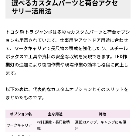
選べるカスタムパーツと荷台アクセ
サリー活用法
トヨタ 軽トラ ジャンボは多彩なカスタムパーツと荷台オプシ
ョンも用意されています。仕事用やアウトドア用途に合わせ
て、
ワークキャリア
で長尺物の積載を強化したり、
スチール
ボックス
で工具や資料の安全な収納を実現できます。
LED作
業灯
の追加により夜間作業や現場作業の効率も格段に向上し
ます。
以下の表は、代表的なカスタムオプションとそのメリットを
まとめたものです。
オプション名
主な用途
特徴
材料運搬・長尺物積
運搬力アップ、キャンプにも便
ワークキャリア
載
利