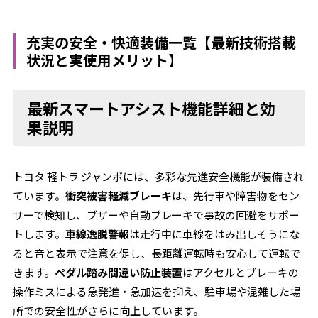
充実の安全・快適装備一覧【最新技術搭載
状況と実使用メリット】
最新スマートアシスト機能詳細と効
果説明
トヨタ 軽トラ ジャンボには、多彩な先進安全機能が装備され
ています。
衝突被害軽減ブレーキ
は、先行車や障害物をセン
サーで検知し、ブザーや自動ブレーキで事故の回避をサポー
トします。
車線逸脱警報
は走行中に車線をはみ出しそうにな
ると音と表示で注意を促し、長距離運転時も安心して運転で
きます。
ペダル踏み間違い防止装置
はアクセルとブレーキの
操作ミスによる急発進・急加速を抑え、駐車場や混雑した場
所での安全性がさらに向上しています。