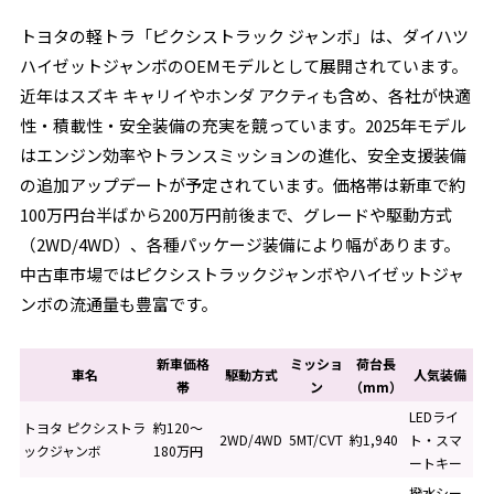
トヨタの軽トラ「ピクシストラック ジャンボ」は、ダイハツ
ハイゼットジャンボのOEMモデルとして展開されています。
近年はスズキ キャリイやホンダ アクティも含め、各社が快適
性・積載性・安全装備の充実を競っています。2025年モデル
はエンジン効率やトランスミッションの進化、安全支援装備
の追加アップデートが予定されています。価格帯は新車で約
100万円台半ばから200万円前後まで、グレードや駆動方式
（2WD/4WD）、各種パッケージ装備により幅があります。
中古車市場ではピクシストラックジャンボやハイゼットジャ
ンボの流通量も豊富です。
新車価格
ミッショ
荷台長
車名
駆動方式
人気装備
帯
ン
（mm）
LEDライ
トヨタ ピクシストラ
約120〜
2WD/4WD
5MT/CVT
約1,940
ト・スマ
ックジャンボ
180万円
ートキー
撥水シー