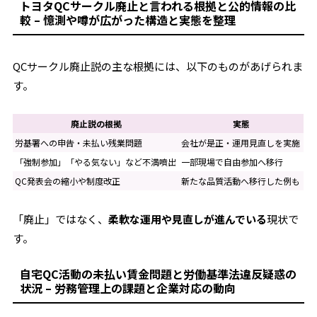
トヨタQCサークル廃止と言われる根拠と公的情報の比
較 – 憶測や噂が広がった構造と実態を整理
QCサークル廃止説の主な根拠には、以下のものがあげられま
す。
廃止説の根拠
実態
労基署への申告・未払い残業問題
会社が是正・運用見直しを実施
「強制参加」「やる気ない」など不満噴出
一部現場で自由参加へ移行
QC発表会の縮小や制度改正
新たな品質活動へ移行した例も
「廃止」ではなく、
柔軟な運用や見直しが進んでいる
現状で
す。
自宅QC活動の未払い賃金問題と労働基準法違反疑惑の
状況 – 労務管理上の課題と企業対応の動向