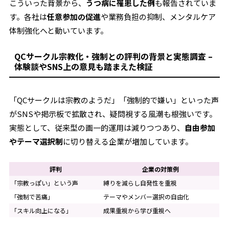
こういった背景から、
うつ病に罹患した例
も報告されていま
す。各社は
任意参加の促進
や業務負担の抑制、メンタルケア
体制強化へと動いています。
QCサークル宗教化・強制との評判の背景と実態調査 –
体験談やSNS上の意見も踏まえた検証
「QCサークルは宗教のようだ」「強制的で嫌い」といった声
がSNSや掲示板で拡散され、疑問視する風潮も根強いです。
実態として、従来型の画一的運用は減りつつあり、
自由参加
やテーマ選択制
に切り替える企業が増加しています。
評判
企業の対策例
「宗教っぽい」という声
縛りを減らし自発性を重視
「強制で苦痛」
テーマやメンバー選択の自由化
「スキル向上になる」
成果重視から学び重視へ