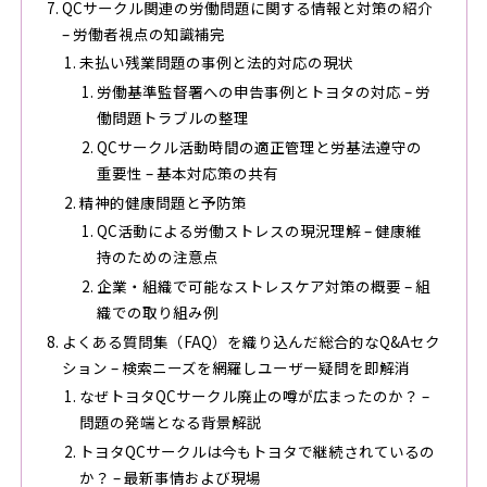
QCサークル関連の労働問題に関する情報と対策の紹介
– 労働者視点の知識補完
未払い残業問題の事例と法的対応の現状
労働基準監督署への申告事例とトヨタの対応 – 労
働問題トラブルの整理
QCサークル活動時間の適正管理と労基法遵守の
重要性 – 基本対応策の共有
精神的健康問題と予防策
QC活動による労働ストレスの現況理解 – 健康維
持のための注意点
企業・組織で可能なストレスケア対策の概要 – 組
織での取り組み例
よくある質問集（FAQ）を織り込んだ総合的なQ&Aセク
ション – 検索ニーズを網羅しユーザー疑問を即解消
なぜトヨタQCサークル廃止の噂が広まったのか？ –
問題の発端となる背景解説
トヨタQCサークルは今もトヨタで継続されているの
か？ – 最新事情および現場