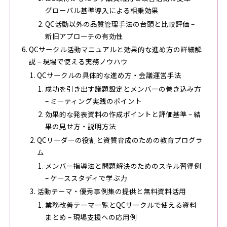
グローバル基準導入による相乗効果
QC活動以外の品質管理手法の台頭と比較評価 –
新旧アプローチの有効性
QCサークル活動マニュアルと効果的な進め方の詳細解
説 – 現場で使える実務ノウハウ
QCサークルの具体的な進め方・会議運営手法
成功を引き出す議題設定とメンバーの巻き込み方
– ミーティング実践のポイント
効果的な発表資料の作成ポイントと評価基準 – 結
果の見せ方・説明方法
QCリーダーの役割と資質育成のための教育プログラ
ム
メンバー指導法と問題解決のためのスキル習得例
– ケーススタディで学ぶ力
活動テーマ・優秀事例集の提供と無料資料活用
業務改善テーマ一覧とQCサークルで使える資料
まとめ – 現場支援への応用例