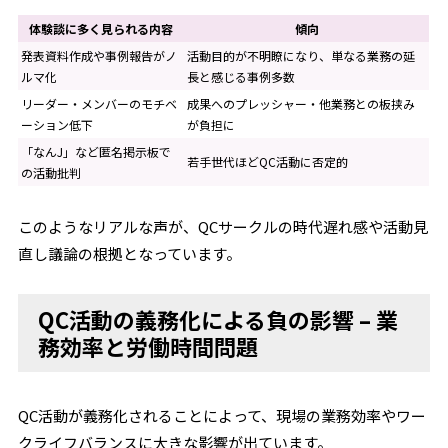
体験談に多く見られる内容
傾向
発表資料作成や事例報告がノ
活動目的が不明瞭になり、単なる業務の延
ルマ化
長と感じる事例多数
リーダー・メンバーのモチベ
成果へのプレッシャー・他業務との板挟み
ーション低下
が負担に
「なんJ」など匿名掲示板で
若手世代ほどQC活動に否定的
の活動批判
このようなリアルな声が、QCサークルの時代遅れ感や活動見
直し議論の根拠となっています。
QC活動の義務化による負の影響 – 業
務効率と労働時間問題
QC活動が義務化されることによって、現場の業務効率やワー
クライフバランスに大きな影響が出ています。