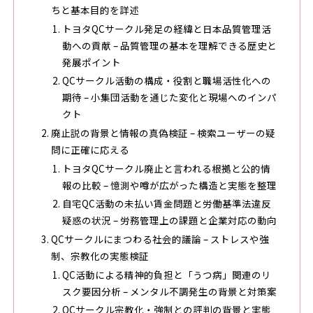
ちと基本目的を詳述
トヨタQCサークル発足の経緯と日本品質管理活
動への貢献 – 品質管理の基本を理解できる歴史と
発展ポイント
QCサークル活動の構成・役割と職場活性化への
期待 – 小集団活動を通じた変化と現場へのインパ
クト
廃止説の背景と情報の真偽検証 – 検索ユーザーの疑
問に正確に応える
トヨタQCサークル廃止と言われる根拠と公的情
報の比較 – 憶測や噂が広がった構造と実態を整理
自宅QC活動の未払い賃金問題と労働基準法違反
疑惑の状況 – 労務管理上の課題と企業対応の動向
QCサークルにまつわる社会的議論 – ストレスや強
制、宗教化の実態検証
QC活動による精神的負担と「うつ病」関連のリ
スク要因分析 – メンタル不調発生の背景と対策案
QCサークル宗教化・強制との評判の背景と実態