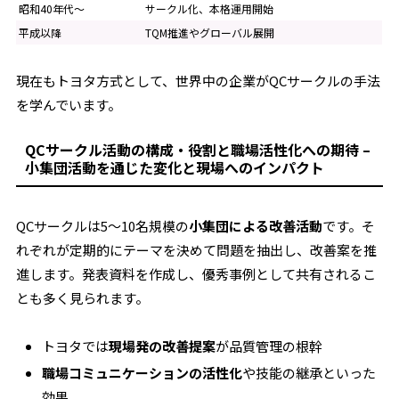
昭和40年代〜
サークル化、本格運用開始
平成以降
TQM推進やグローバル展開
現在もトヨタ方式として、世界中の企業がQCサークルの手法
を学んでいます。
QCサークル活動の構成・役割と職場活性化への期待 –
小集団活動を通じた変化と現場へのインパクト
QCサークルは5～10名規模の
小集団による改善活動
です。そ
れぞれが定期的にテーマを決めて問題を抽出し、改善案を推
進します。発表資料を作成し、優秀事例として共有されるこ
とも多く見られます。
トヨタでは
現場発の改善提案
が品質管理の根幹
職場コミュニケーションの活性化
や技能の継承といった
効果