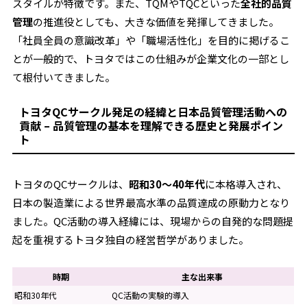
スタイルが特徴です。また、TQMやTQCといった
全社的品質
管理
の推進役としても、大きな価値を発揮してきました。
「社員全員の意識改革」や「職場活性化」を目的に掲げるこ
とが一般的で、トヨタではこの仕組みが企業文化の一部とし
て根付いてきました。
トヨタQCサークル発足の経緯と日本品質管理活動への
貢献 – 品質管理の基本を理解できる歴史と発展ポイン
ト
トヨタのQCサークルは、
昭和30〜40年代
に本格導入され、
日本の製造業による世界最高水準の品質達成の原動力となり
ました。QC活動の導入経緯には、現場からの自発的な問題提
起を重視するトヨタ独自の経営哲学がありました。
時期
主な出来事
昭和30年代
QC活動の実験的導入