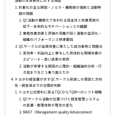
活動の本質喪失に対する検証
形骸化の主な原因 – ノルマ・義務感の強制と活動時
間の問題
QC活動の義務化で失われる自主性と改善意欲の
低下 – 本来的なモチベーションとの齟齬
業務改善効果と評価の乖離が招く運動の空洞化 –
組織のパフォーマンス停滞要因
QCサークルが品質改善に果たした成功事例と問題点
実効率・利益向上に寄与した具体的な現場改善の
エピソード – 良い成果の実例
活動が停滞する原因の心理的・組織論的分析 – 行
き詰まりをどう乗り越えたか
トヨタの経営層が示すQCサークル見直しの意図と方向
性 – 経営視点での合理的判断
トヨタ公式資料に見るTQCからTQMへのシフト戦略
QCサークル活動の位置づけと経営管理システム
の変遷 – 管理体制や理念の変化
MAST（Management-quality Advancement