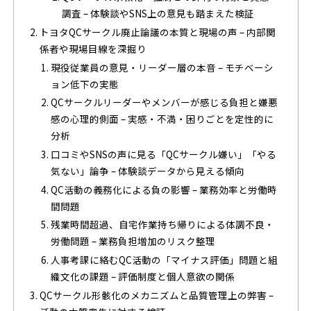
調査 – 体験談やSNS上の意見も踏まえた検証
トヨタQCサークル廃止論議の本質と現場の声 – 内部関
係者や現場目線を深掘り
現役従業員の意見・リーダー層の本音 – モチベーシ
ョン低下の実態
QCサークルリーダーやメンバーが感じる負担と嫌悪
感の心理的側面 – 実感・不満・困りごとを定性的に
分析
口コミやSNSの声に見る「QCサークル嫌い」「やる
気ない」論争 – 体験談データから見える傾向
QC活動の義務化による負の影響 – 業務効率と労働時
間問題
残業時間超過、自宅作業持ち帰りによる体調不良・
労働問題 – 業務負担増加のリスク整理
人事考課に絡むQC活動の「マイナス評価」問題と組
織文化の課題 – 評価制度と個人意欲の関係
QCサークル形骸化のメカニズムと品質管理上の弊害 –