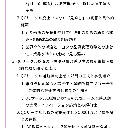
System）導入による管理強化 – 新しい運用法の
実際
QCサークル廃止ではなく「見直し」の真意と具体的
施策
活動形態の多様化や自主性強化のための新たな試
み – 組織改革の取り組み紹介
業界全体の潮流とトヨタの品質管理戦略との連動
性 – 業界水準との比較で見る強み
QCサークル以降のトヨタ品質改善活動の最新事情 – 現
代的な取り組みと成果
QCサークル活動継続企業・部門の工夫と事例紹介
維持成功企業の人事評価・業務改善アプローチ例
– 具体的な評価方法と成長の仕組み
QCサークル活動に代わる新たなチーム改善活動
の実態 – イノベーション施策との親和性
QCサークル活動の実施変化とISO9001など品質認証
との連携
ISO取得がもたらす品質維持と改善活動の変革 –