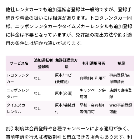
他社レンタカーでも追加運転者登録は一般的ですが、登録手
続きや料金の扱いには相違があります。トヨタレンタカー同
様、ニッポンレンタカーやタイムズカーレンタルも追加登録
に料金は不要となっていますが、免許証の提出方法や割引適
用の条件には細かな違いがあります。
追加運転者
免許証提示方
サービス名
割引適用可否
補足
登録料
法
トヨタレンタ
原本/コピー
事前登録/店
なし
各種割引利用可
カー
(要確認)
頭申請要
ニッポンレン
キャンペーン併
店舗で直接登
なし
原本(必須)
タカー
用可
録
タイムズカー
原本/機械受
早割・会員割引
Web事前登録
なし
レンタル
付
等併用可
可能
割引制度は会員登録や各種キャンペーンによる適用が多く、
事前申請を行えば複数割引と両立できる場合もあります。利