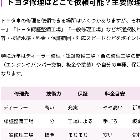
トヨタ修理はどこで依頼可能？主要修
トヨタ車の修理を依頼できる場所はいくつかありますが、そ
ー」「トヨタ認証整備工場」「一般修理工場」などが選択肢
容・技術水準・料金・保証範囲・対応スピードなどをポイン
特に近年はディーラー修理・認証整備工場・街の修理工場の
（エンジンやバンパー交換、板金や塗装）や自分の車種、保
なります。
修理先
技術力
保証
料金目安
ディーラー
高い
充実
やや高い
新
認証整備工場
十分
工場による
手ごろ
板
一般修理工場
標準
まちまち
安い
気