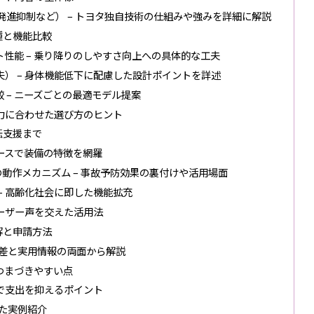
進抑制など） – トヨタ独自技術の仕組みや強みを詳細に解説
種と機能比較
性能 – 乗り降りのしやすさ向上への具体的な工夫
） – 身体機能低下に配慮した設計ポイントを詳述
 – ニーズごとの最適モデル提案
体力に合わせた選び方のヒント
転支援まで
実例ベースで装備の特徴を網羅
動作メカニズム – 事故予防効果の裏付けや活用場面
– 高齢化社会に即した機能拡充
ユーザー声を交えた活用法
解と申請方法
格差と実用情報の両面から解説
つまづきやすい点
ルで支出を抑えるポイント
した実例紹介