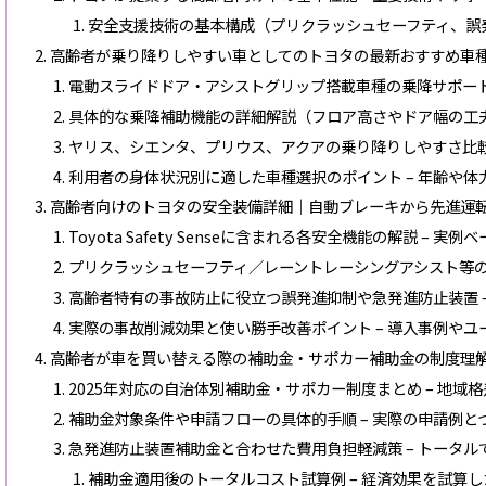
安全支援技術の基本構成（プリクラッシュセーフティ、誤発
高齢者が乗り降りしやすい車としてのトヨタの最新おすすめ車
電動スライドドア・アシストグリップ搭載車種の乗降サポート
具体的な乗降補助機能の詳細解説（フロア高さやドア幅の工夫
ヤリス、シエンタ、プリウス、アクアの乗り降りしやすさ比較
利用者の身体状況別に適した車種選択のポイント – 年齢や
高齢者向けのトヨタの安全装備詳細｜自動ブレーキから先進運
Toyota Safety Senseに含まれる各安全機能の解説 – 
プリクラッシュセーフティ／レーントレーシングアシスト等の
高齢者特有の事故防止に役立つ誤発進抑制や急発進防止装置 
実際の事故削減効果と使い勝手改善ポイント – 導入事例や
高齢者が車を買い替える際の補助金・サポカー補助金の制度理
2025年対応の自治体別補助金・サポカー制度まとめ – 地域
補助金対象条件や申請フローの具体的手順 – 実際の申請例と
急発進防止装置補助金と合わせた費用負担軽減策 – トータ
補助金適用後のトータルコスト試算例 – 経済効果を試算