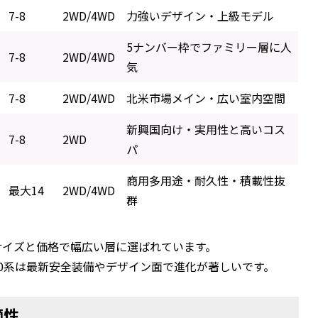
7-8
2WD/4WD
力強いデザイン・上級モデル
5ナンバー枠でファミリー層に人
7-8
2WD/4WD
気
7-8
2WD/4WD
北米市場メイン・広い室内空間
新興国向け・実用性と高いコス
7-8
2WD
パ
商用多用途・耐久性・積載性抜
最大14
2WD/4WD
群
サイズと価格で幅広い層に選ばれています。
0系は最新安全装備やデザイン面で進化が著しいです。
適性