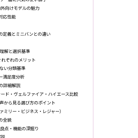
)の海外向けモデルの魅力
途対応性能
の定義とミニバンとの違い
理解と選択基準
それぞれのメリット
ない分類基準
ー満足度分析
6の詳細解説
ァード・ヴェルファイア・ハイエース比較
声から見る選び方のポイント
ァミリー・ビジネス・レジャー）
の全貌
改良点・機能の深掘り
解説