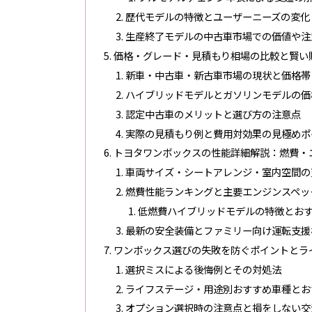
歴代モデルの特徴とユーザーニーズの変化
生産終了モデルの中古車市場での価値や注
価格・グレード・見積もり相場の比較と賢い
新車・中古車・新古車市場の現状と価格帯
ハイブリッドモデルとガソリンモデルの価
認定中古車のメリットと選び方の注意点
実際の見積もり例と費用対効果の見極めポ
トヨタワンボックスの性能詳細解説：燃費・
車両サイズ・シートアレンジ・室内空間の
燃費性能ランキングと主要エンジンスペッ
低燃費ハイブリッドモデルの特徴とお
最新の安全装備とファミリー向け運転支援
ワンボックス選びの失敗を防ぐポイントとラ
選択ミスによる後悔例とその対処法
ライフステージ・用途別おすすめ車種とお
オプション選択時の注意点と損をしない交