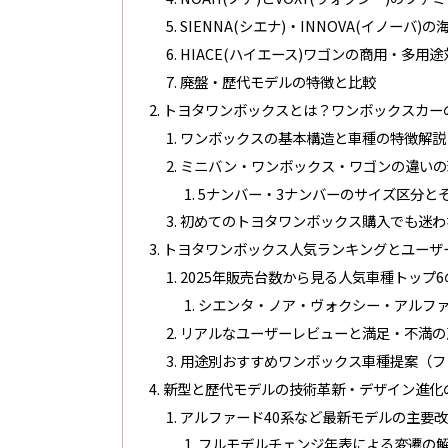
SIENNA(シエナ)・INNOVA(イノーバ
HIACE(ハイエース)ワゴンの商用・多用
廃盤・歴代モデルの特徴と比較
トヨタワンボックスとは？ワンボックスカー
ワンボックスの基本構造と車種の特徴解説
ミニバン・ワンボックス・ワゴンの違いの
5ナンバー・3ナンバーのサイズ区分と
初めてのトヨタワンボックス購入でも迷わ
トヨタワンボックス人気ランキングとユーザ
2025年販売台数から見る人気車種トップ
シエンタ・ノア・ヴォクシー・アルフ
リアルなユーザーレビューと満足・不満の
用途別おすすめワンボックス車種提案（フ
新型と歴代モデルの技術革新・デザイン進化
アルファード40系など最新モデルの主要
フルモデルチェンジ年表による変遷の