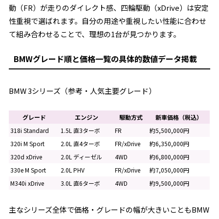
動（FR）が走りのダイレクト感、四輪駆動（xDrive）は安定
性重視で選ばれます。自分の用途や重視したい性能に合わせ
て組み合わせることで、理想の1台が見つかります。
BMWグレード順と価格一覧の具体的数値データ掲載
BMW 3シリーズ（参考・人気主要グレード）
グレード
エンジン
駆動方式
新車価格（税込）
318i Standard
1.5L 直3ターボ
FR
約5,500,000円
320i M Sport
2.0L 直4ターボ
FR/xDrive
約6,350,000円
320d xDrive
2.0L ディーゼル
4WD
約6,800,000円
330e M Sport
2.0L PHV
FR/xDrive
約7,050,000円
M340i xDrive
3.0L 直6ターボ
4WD
約9,500,000円
主なシリーズ全体で価格・グレードの幅が大きいこともBMW