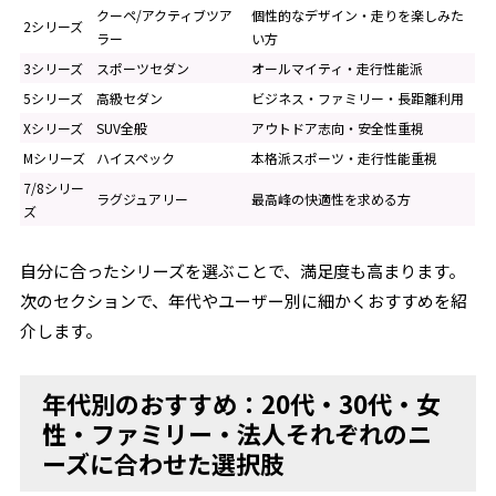
クーペ/アクティブツア
個性的なデザイン・走りを楽しみた
2シリーズ
ラー
い方
3シリーズ
スポーツセダン
オールマイティ・走行性能派
5シリーズ
高級セダン
ビジネス・ファミリー・長距離利用
Xシリーズ
SUV全般
アウトドア志向・安全性重視
Mシリーズ
ハイスペック
本格派スポーツ・走行性能重視
7/8シリー
ラグジュアリー
最高峰の快適性を求める方
ズ
自分に合ったシリーズを選ぶことで、満足度も高まります。
次のセクションで、年代やユーザー別に細かくおすすめを紹
介します。
年代別のおすすめ：20代・30代・女
性・ファミリー・法人それぞれのニ
ーズに合わせた選択肢