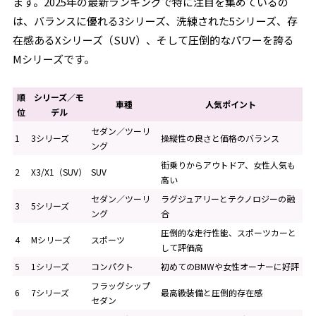
ます。2025年の最新ランキングで特に注目を集めているの
は、バランスに優れる3シリーズ、洗練された5シリーズ、存
在感あるXシリーズ（SUV）、そして圧倒的なパワーを誇る
Mシリーズです。
順
シリーズ／モ
車種
人気ポイント
位
デル
セダン／ツーリ
1
3シリーズ
操縦性の良さと価格のバランス
ング
街乗りからアウトドア、女性人気も
2
X3/X1（SUV）
SUV
高い
セダン／ツーリ
ラグジュアリーとテクノロジーの融
3
5シリーズ
ング
合
圧倒的な走行性能、スポーツカーと
4
Mシリーズ
スポーツ
して評価高
5
1シリーズ
コンパクト
初めてのBMWや女性オーナーに好評
フラッグシップ
6
7シリーズ
最高級装備と圧倒的存在感
セダン