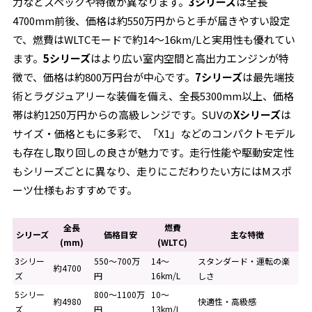
力などスペックや特徴が異なります。
3シリーズ
は全長
4700mm前後、価格は約550万円からと手が届きやすい設定
で、燃費はWLTCモードで約14～16km/Lと実用性も優れてい
ます。
5シリーズ
はより広い室内空間と高出力エンジンが特
徴で、価格は約800万円台が中心です。
7シリーズ
は最先端技
術とラグジュアリーな装備を備え、全長5300mm以上、価格
帯は約1250万円からの高級レンジです。SUVの
Xシリーズ
は
サイズ・価格ともに多彩で、「X1」などのコンパクトモデル
も存在し取り回しの良さが魅力です。走行性能や駆動安定性
もシリーズごとに異なり、走りにこだわりたい方にはMスポ
ーツ仕様もおすすめです。
全長
燃費
シリーズ
価格目安
主な特徴
(mm)
(WLTC)
3シリー
550～700万
14～
スタンダード・運転の楽
約4700
ズ
円
16km/L
しさ
5シリー
800～1100万
10～
約4980
快適性・高級感
ズ
円
13km/L