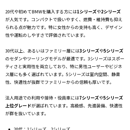
20代や初めてBMWを購入する方には
1シリーズ
や
2シリーズ
が人気です。コンパクトで扱いやすく、燃費・維持費も抑え
られる点が魅力です。特に女性からの支持も高く、デザイン
性や運転のしやすさで評価されています。
30代以上、あるいはファミリー層には
3シリーズ
や
5シリーズ
のセダンやツーリングモデルが最適です。3シリーズはスポー
ティさと実用性を両立しており、特に男性ユーザーやビジネ
ス層にも多く選ばれています。5シリーズは室内空間、静粛
性、快適性が抜群でファミリーからの信頼も厚いです。
法人用途での利用や接待・役員車には
7シリーズ
や
5シリーズ
上位グレード
が選ばれています。高級感、先進装備、快適性
が群を抜いています。
20代：1シリーズ、2シリーズ