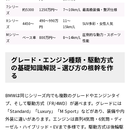
7シリー
約5300
1250万円～
7～10km/L
最高級装備・贅沢仕様
ズ
Xシリー
490～990万
11～
4450～
SUV多彩・女性人気
ズ
円
15km/L
Mシリー
圧倒的な動力・スポーツ
ベース車
800万円～
8～14km/L
ズ
性能
グレード・エンジン種類・駆動方式
の基礎知識解説 – 選び方の根幹を作
る
BMWは同じシリーズ内でも複数のグレードやエンジンタイ
プ、そして駆動方式（FR/4WD）が選べます。グレードには
「Standard」「Luxury」「M Sport」などがあり、装備や内
外装に違いがあります。エンジンは直列4気筒・6気筒・ディ
ーゼル・ハイブリッド・EVまで多様です。駆動方式は後輪駆