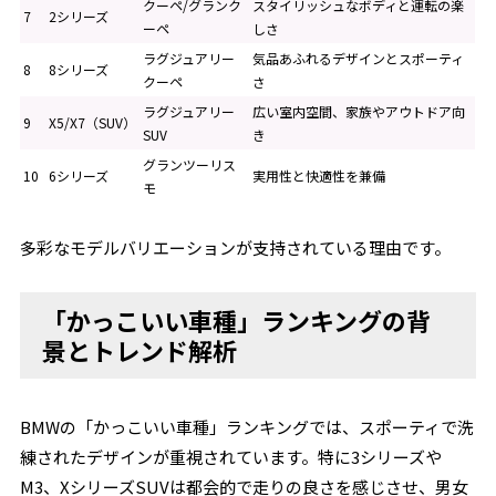
クーペ/グランク
スタイリッシュなボディと運転の楽
7
2シリーズ
ーペ
しさ
ラグジュアリー
気品あふれるデザインとスポーティ
8
8シリーズ
クーペ
さ
ラグジュアリー
広い室内空間、家族やアウトドア向
9
X5/X7（SUV）
SUV
き
グランツーリス
10
6シリーズ
実用性と快適性を兼備
モ
多彩なモデルバリエーションが支持されている理由です。
「かっこいい車種」ランキングの背
景とトレンド解析
BMWの「かっこいい車種」ランキングでは、スポーティで洗
練されたデザインが重視されています。特に3シリーズや
M3、XシリーズSUVは都会的で走りの良さを感じさせ、男女