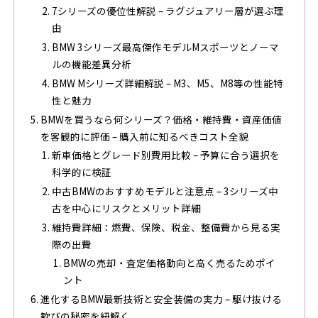
7シリーズの優位性解説 – ラグジュアリー層が選ぶ理
由
BMW 3シリーズ最高傑作モデルMスポーツとノーマ
ルの機能差異分析
BMW Mシリーズ詳細解説 – M3、M5、M8等の性能特
性と魅力
BMWを買うなら何シリーズ？価格・維持費・資産価値
を客観的に評価 – 購入前に知るべきコスト全貌
新車価格とグレード別費用比較 – 予算に合う選択を
科学的に検証
中古BMWのおすすめモデルと注意点 – 3シリーズ中
古を中心にリスクとメリット詳細
維持費詳細：燃費、保険、税金、整備費から見る実
際の出費
BMWの売却・査定価格動向と高く売るためポイ
ント
進化するBMW最新技術と安全装備の実力 – 駆け抜ける
歓びの秘密を紐解く