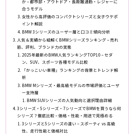
か – 都市部・アウトドア・長距離通勤・レジャーに
合うモデル
女性から高評価のコンパクトシリーズと女子ウケポ
イント解説
BMW 3シリーズのユーザー層と口コミ傾向分析
人気＆実績から紐解くBMWシリーズランキング – 売れ
筋、評判、ブランド力の実態
2025年最新のBMW人気ランキングTOP10 – セダ
ン、SUV、スポーツ各種モデル比較
「かっこいい車種」ランキングの背景とトレンド解
析
BMW Mシリーズ・最高級モデルの市場評価とユーザ
ー支持層
BMW SUVシリーズの人気動向と選択理由詳細
3シリーズ・5シリーズ・7シリーズでBMWを買うなら何
シリーズ？徹底比較 – 価格・性能・用途で見極める
3シリーズと5シリーズの違い – スポーティ vs 高級
性、走行性能と価格対比