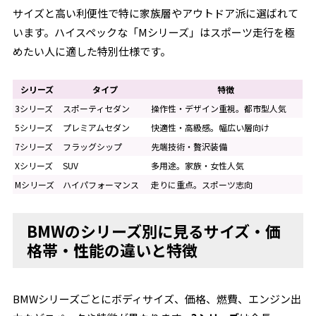
サイズと高い利便性で特に家族層やアウトドア派に選ばれて
います。ハイスペックな「Mシリーズ」はスポーツ走行を極
めたい人に適した特別仕様です。
シリーズ
タイプ
特徴
3シリーズ
スポーティセダン
操作性・デザイン重視。都市型人気
5シリーズ
プレミアムセダン
快適性・高級感。幅広い層向け
7シリーズ
フラッグシップ
先端技術・贅沢装備
Xシリーズ
SUV
多用途。家族・女性人気
Mシリーズ
ハイパフォーマンス
走りに重点。スポーツ志向
BMWのシリーズ別に見るサイズ・価
格帯・性能の違いと特徴
BMWシリーズごとにボディサイズ、価格、燃費、エンジン出