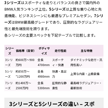
3シリーズ
はスポーティな走りとバランスの良さで国内外の
BMW人気ランキング上位。
5シリーズ
は上質な乗り心地と先
進機能、ビジネスシーンにも最適なプレミアムセダン。
7シリ
ーズ
はBMW最高級グレードであり、圧倒的なラグジュアリー
性と最先端技術を誇ります。
各シリーズの主要スペックを下記テーブルで比較します。
シリー
ボディサ
価格帯（目安）
走行性能
主な特徴
ズ
イズ
3シリ
約600万～900
全長
スポーテ
ダイナミックな走行・汎
ーズ
万円
4700mm
ィ・快適
用性高い
5シリ
約850万～
全長
快適・高出
上質な内装・上級装備
ーズ
*1200万円
4980mm
力
7シリ
約1400万～
全長
圧倒的な静
最高峰ラグジュアリー・
ーズ
2500万円
5300mm
粛性
最新技術
3シリーズと5シリーズの違い – スポ