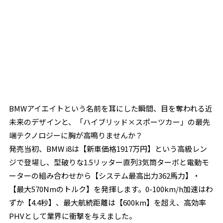
BMWアイエイトという名前を耳にした瞬間、目を奪われる近
未来のデザインと、「ハイブリッド×スポーツカー」の最先
端テクノロジーに胸が高鳴りませんか？
発売当初、BMW i8は【新車価格1917万円】という高級レン
ジで登場し、型破りな1.5リッター直列3気筒ターボと電動モ
ーターの組み合わせから【システム最高出力362馬力】・
【最大570Nmのトルク】を発揮します。0-100km/h加速はわ
ずか【4.4秒】、最大航続距離は【600km】を超え、高効率
PHVとして業界に衝撃を与えました。