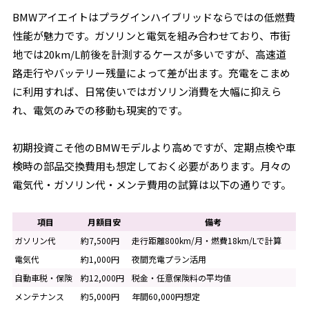
BMWアイエイトはプラグインハイブリッドならではの低燃費
性能が魅力です。ガソリンと電気を組み合わせており、市街
地では20km/L前後を計測するケースが多いですが、高速道
路走行やバッテリー残量によって差が出ます。充電をこまめ
に利用すれば、日常使いではガソリン消費を大幅に抑えら
れ、電気のみでの移動も現実的です。
初期投資こそ他のBMWモデルより高めですが、定期点検や車
検時の部品交換費用も想定しておく必要があります。月々の
電気代・ガソリン代・メンテ費用の試算は以下の通りです。
項目
月額目安
備考
ガソリン代
約7,500円
走行距離800km/月・燃費18km/Lで計算
電気代
約1,000円
夜間充電プラン活用
自動車税・保険
約12,000円
税金・任意保険料の平均値
メンテナンス
約5,000円
年間60,000円想定