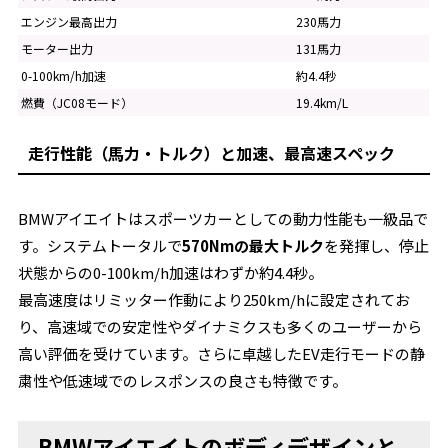
エンジン最高出力
230馬力
モーター出力
131馬力
0-100km/h加速
約4.4秒
燃費（JC08モード）
19.4km/L
走行性能（馬力・トルク）と加速、最高速スペック
BMWアイエイトはスポーツカーとしての動力性能も一級品で
す。システムトータルで
570Nmの最大トルク
を発揮し、停止
状態からの0-100km/h加速はわずか約4.4秒。
最高速度はリミッター作動により250km/hに設定されてお
り、高速域での安定性やダイナミクスも多くのユーザーから
高い評価を受けています。さらに卓越したEV走行モードの静
粛性や低速域でのレスポンスの良さも特徴です。
BMWアイエイトのボディデザインと