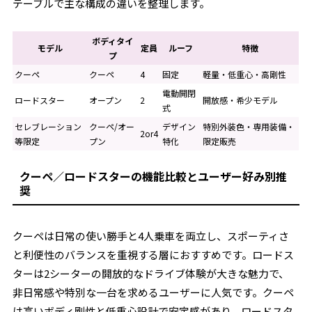
テーブルで主な構成の違いを整理します。
ボディタイ
モデル
定員
ルーフ
特徴
プ
クーペ
クーペ
4
固定
軽量・低重心・高剛性
電動開閉
ロードスター
オープン
2
開放感・希少モデル
式
セレブレーション
クーペ/オー
デザイン
特別外装色・専用装備・
2or4
等限定
プン
特化
限定販売
クーペ／ロードスターの機能比較とユーザー好み別推
奨
クーペは日常の使い勝手と4人乗車を両立し、スポーティさ
と利便性のバランスを重視する層におすすめです。ロードス
ターは2シーターの開放的なドライブ体験が大きな魅力で、
非日常感や特別な一台を求めるユーザーに人気です。クーペ
は高いボディ剛性と低重心設計で安定感があり、ロードスタ