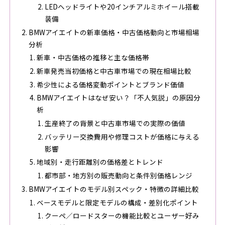
LEDヘッドライトや20インチアルミホイール搭載
装備
BMWアイエイトの新車価格・中古価格動向と市場相場
分析
新車・中古価格の推移と主な価格帯
新車発売当初価格と中古車市場での現在相場比較
希少性による価格変動ポイントとブランド価値
BMWアイエイトはなぜ安い？「不人気説」の原因分
析
生産終了の背景と中古車市場での実際の価値
バッテリー交換費用や修理コストが価格に与える
影響
地域別・走行距離別の価格差とトレンド
都市部・地方別の販売動向と条件別価格レンジ
BMWアイエイトのモデル別スペック・特徴の詳細比較
ベースモデルと限定モデルの構成・差別化ポイント
クーペ／ロードスターの機能比較とユーザー好み