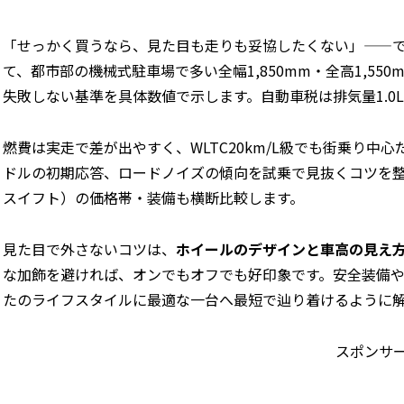
「せっかく買うなら、見た目も走りも妥協したくない」——
て、都市部の機械式駐車場で多い全幅1,850mm・全高1,55
失敗しない基準を具体数値で示します。自動車税は排気量1.0Lで年2
燃費は実走で差が出やすく、WLTC20km/L級でも街乗り中心
ドルの初期応答、ロードノイズの傾向を試乗で見抜くコツを整
スイフト）の価格帯・装備も横断比較します。
見た目で外さないコツは、
ホイールのデザインと車高の見え
な加飾を避ければ、オンでもオフでも好印象です。安全装備
たのライフスタイルに最適な一台へ最短で辿り着けるように
スポンサ