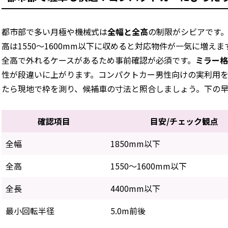
都市部で多い月極や機械式は
全幅と全高
の制限がシビアです。
高は1550〜1600mm以下に収めると対応物件が一気に増え
全高で外れるケースがあるため事前確認が必須です。
ミラー
性が段違いに上がります。コンパクトカー男性向けの実利用
たら現地で枠を測り、候補車の寸法と照合しましょう。下の早
確認項目
目安/チェック観点
全幅
1850mm以下
全高
1550〜1600mm以下
全長
4400mm以下
最小回転半径
5.0m前後