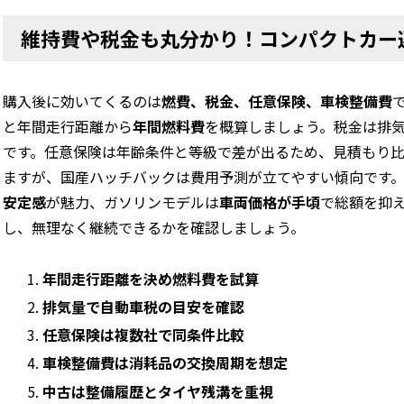
維持費や税金も丸分かり！コンパクトカー
購入後に効いてくるのは
燃費、税金、任意保険、車検整備費
と年間走行距離から
年間燃料費
を概算しましょう。税金は排気量
です。任意保険は年齢条件と等級で差が出るため、見積もり
ますが、国産ハッチバックは費用予測が立てやすい傾向です
安定感
が魅力、ガソリンモデルは
車両価格が手頃
で総額を抑
し、無理なく継続できるかを確認しましょう。
年間走行距離を決め燃料費を試算
排気量で自動車税の目安を確認
任意保険は複数社で同条件比較
車検整備費は消耗品の交換周期を想定
中古は整備履歴とタイヤ残溝を重視