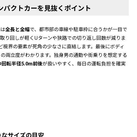
ンパクトカーを見抜くポイント
のは
全長と全幅
で、都市部の車線や駐車枠に合うかが一目で
取り回しが軽くUターンや狭路での切り返し回数が減りま
ど視界の要素が死角の少なさに直結します。最後にボディ
りの両立度がわかります。独身男の通勤や街乗りを想定する
つ回転半径5.0m前後
が扱いやすく、毎日の運転負担を確実
りなサイズの目安