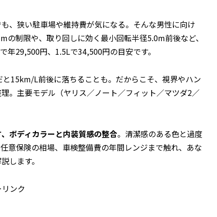
でも、狭い駐車場や維持費が気になる。そんな男性に向け
0mmの制限や、取り回しに効く最小回転半径5.0m前後など、
9,500円、1.5Lで34,500円の目安です。
だと15km/L前後に落ちることも。だからこそ、視界やハン
理。主要モデル（ヤリス／ノート／フィット／マツダ2／
方、ボディカラーと内装質感の整合
。清潔感のある色と過度
や任意保険の相場、車検整備費の年間レンジまで触れ、あな
解説します。
ーリンク