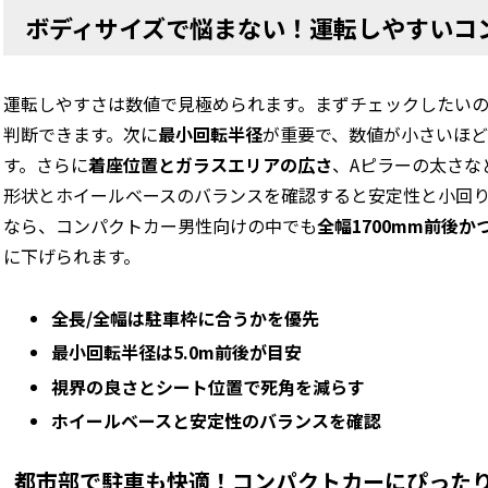
ボディサイズで悩まない！運転しやすいコ
運転しやすさは数値で見極められます。まずチェックしたい
判断できます。次に
最小回転半径
が重要で、数値が小さいほど
す。さらに
着座位置とガラスエリアの広さ
、Aピラーの太さな
形状とホイールベースのバランスを確認すると安定性と小回
なら、コンパクトカー男性向けの中でも
全幅1700mm前後か
に下げられます。
全長/全幅は駐車枠に合うかを優先
最小回転半径は5.0m前後が目安
視界の良さとシート位置で死角を減らす
ホイールベースと安定性のバランスを確認
都市部で駐車も快適！コンパクトカーにぴった