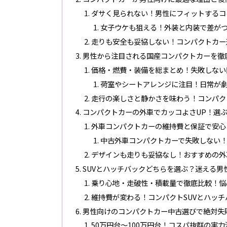
ダサく見られない！男性にフィットするコ
女子ウケも狙える！外装と内装で差が
走りも安全も妥協しない！コンパクトカー
男性から注目される国産コンパクトカーを徹
価格・燃費・装備を総まとめ！失敗しない
荷室やシートアレンジに注目！日常が
走行の楽しさと静かさを味わう！コンパク
コンパクトカーの外車でカッコよさUP！選
外車コンパクトカーの維持費と保証で安心
中古外車コンパクトカーで失敗しない
デザインも走りも妥協なし！おすすめの外
SUVとハッチバックどちらを選ぶ？迷える男
乗り心地・走破性・積載量で徹底比較！悩
維持費が変わる！コンパクトSUVとハッ
男性向けのコンパクトカー中古選びで絶対失
50万円台〜100万円台！コスパ抜群の実