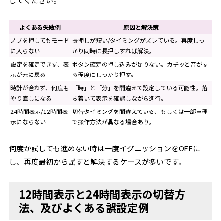
してください。
よくある失敗例
原因と解決策
ノブを押してもモード
長押しが短い/タイミングがズレている。再度しっ
に入らない
かり同時に長押しすれば解決。
設定を確定できず、表
ボタン確定の押し込みが足りない。カチッと音がす
示が元に戻る
る程度にしっかり押す。
時計が合わず、何度も
「時」と「分」を間違えて設定している可能性。落
やり直しになる
ち着いて表示を確認しながら進行。
24時間表示/12時間表
切替タイミングを間違えている、もしくは一部車種
示にならない
で操作方法が異なる場合あり。
何度か試しても進めない時は一度イグニッションをOFFに
し、再度最初から試すと解決するケースが多いです。
12時間表示と24時間表示の切替方
法、及びよくある誤設定例