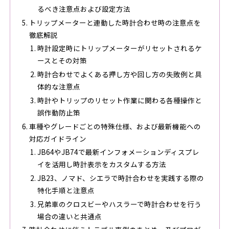
るべき注意点および設定方法
トリップメーターと連動した時計合わせ時の注意点を
徹底解説
時計設定時にトリップメーターがリセットされるケ
ースとその対策
時計合わせでよくある押し方や回し方の失敗例と具
体的な注意点
時計やトリップのリセット作業に関わる各種操作と
誤作動防止策
車種やグレードごとの特殊仕様、および最新機能への
対応ガイドライン
JB64やJB74で最新インフォメーションディスプレ
イを活用し時計表示をカスタムする方法
JB23、ノマド、シエラで時計合わせを実践する際の
特化手順と注意点
兄弟車のクロスビーやハスラーで時計合わせを行う
場合の違いと共通点