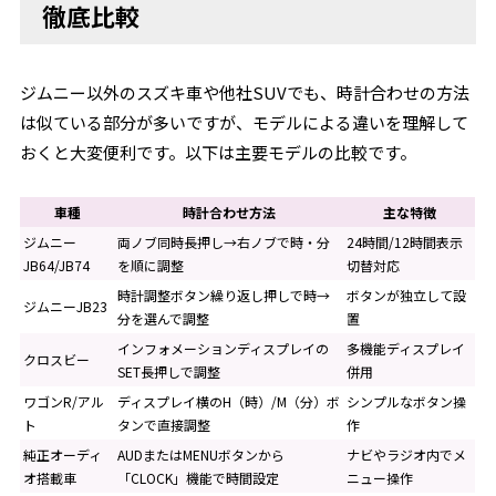
徹底比較
ジムニー以外のスズキ車や他社SUVでも、時計合わせの方法
は似ている部分が多いですが、モデルによる違いを理解して
おくと大変便利です。以下は主要モデルの比較です。
車種
時計合わせ方法
主な特徴
ジムニー
両ノブ同時長押し→右ノブで時・分
24時間/12時間表示
JB64/JB74
を順に調整
切替対応
時計調整ボタン繰り返し押しで時→
ボタンが独立して設
ジムニーJB23
分を選んで調整
置
インフォメーションディスプレイの
多機能ディスプレイ
クロスビー
SET長押しで調整
併用
ワゴンR/アル
ディスプレイ横のH（時）/M（分）ボ
シンプルなボタン操
ト
タンで直接調整
作
純正オーディ
AUDまたはMENUボタンから
ナビやラジオ内でメ
オ搭載車
「CLOCK」機能で時間設定
ニュー操作