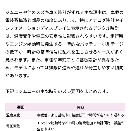
ジムニーや他のスズキ車で時計がずれる主な理由は、車載の
電装系構造と部品の精度にあります。特にアナログ時計やイ
ンフォメーションディスプレイに表示されるデジタル時計
は、温度変化や電圧の安定性に影響されやすいです。走行時
やエンジン始動時に発生する一時的なバッテリーボルテージ
の低下が、時計の基準信号に乱れを生じさせるケースが多く
見られます。また、車種や年式ごとに基板設計が異なるた
め、モデルによっては頻繁に進みや遅れが発生しやすい傾向
があります。
下記にジムニーの主な時計のズレ要因をまとめます。
要因
内容
温度変化
寒暖差による基板やIC精度低下で時間が進んだり遅れる
エンジン始動時などの電力消費増加で時計回路に誤差が
電圧変動
生じやすい