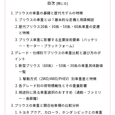
目次
プリウスの車重の基礎と歴代モデルの特徴
プリウスの車重とは？基本的な定義と用語解説
歴代プリウス20系・30系・50系・60系車重の変遷
と特徴
プリウス車重に影響する主要技術要素（バッテリ
ー・モーター・プラットフォーム）
グレード・仕様別でプリウスの車重比較と選び方のポ
イント
新型プリウス（60系）・50系・30系の車重具体数値
一覧
駆動方式（2WD/4WD/PHEV）別車重差と特徴
各グレード別の荷物積載性とその重量影響
用途別に見る車重選択のおすすめ（通勤・ファミリ
ー・長距離）
プリウスの車重と競合他車種の比較分析
トヨタ アクア、カローラ、ホンダ シビックとの車重