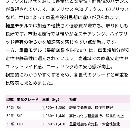
プリウスは歴代を通して軽量化と安全性・静粛性のバランス
が重視されています。30プリウスや50プリウス、60プリウス
など、世代によって車重や設計思想に違いが見られます。
軽量モデル
では加速の軽快さと低燃費が際立ち、取り回しも
良好です。市街地走行では軽やかなステアリング、ハイブリ
ッド特有の滑らかな加速感を感じやすい点が魅力です。
一方、
重量モデル
（最新60系やE-Four）は、車重増加分が安
定性や静粛性に還元されています。高速域での直進安定性や
フラットライド感、コーナリング時の安心感が向上。
視覚的にわかりやすくするため、各世代のグレードと車重を
比較表にまとめました。
型式
主なグレード
車重（kg）
特徴
30系
S/L
1,320～1,390
軽量で低燃費、操作性良好
50系
S/E
1,360～1,440
高出力化も軽量維持、静粛性向上
60系
X/U
1,350～1,410
重量増加も安定性・安全性強化