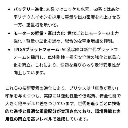
バッテリー進化
: 20系ではニッケル水素、60系では高効
率リチウムイオンを採用し容量や出力密度を向上させる
一方、重量増を最小化。
モーターの軽量・高出力化
: 世代ごとにモーターの出力
強化・軽量小型化を進め、総合的な車重増加を抑制。
TNGAプラットフォーム
: 50系以降は新世代プラットフ
ォームを採用し、車体剛性・衝突安全性の強化と低重心
化を両立。これにより、快適な乗り心地や走行安定性が
向上しています。
これらの技術要素の進化により、プリウスは「車重が重い」
印象を与えつつも、実際には運動性能や低燃費、安全性能で
大きく他モデルと差をつけています。
世代を追うごとに技術
的な進歩と最適な重量配分が実現されており、環境性能と実
用性の両立を高いレベルで達成
しています。