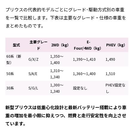
プリウスの代表的モデルごとにグレード･駆動方式別の車重
を一覧で比較します。下表は主要なグレード・仕様の車重を
まとめたものです。
主要グレー
E-
型式
2WD（kg）
PHEV（kg）
ド
Four/4WD（kg）
60系（新
1,350〜
G/X/Z
1,390〜1,410
1,490
型）
1,400
1,310〜
50系
S/A/E
1,360〜1,400
1,510
1,340
1,300〜
PHEV設定な
30系
S/G/L
設定なし
1,340
し
新型プリウスは低重心化設計と最新バッテリー搭載により車
重の増加を最小限に抑えつつ、燃費と走行安定性を向上させ
ています。