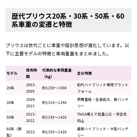
歴代プリウス20系・30系・50系・60
系車重の変遷と特徴
プリウスは世代ごとに車重や設計思想が進化しています。以
下に主要モデルの特徴と車両重量をまとめました。
発売時
代表的な車両重量
モデル
主な特徴
期
（kg）
2003-
初代ハイブリッド専用プラット
20系
約1250〜1300
2009
フォーム
2009-
燃費重視・全長拡大、新バッテ
30系
約1310〜1390
2015
リー
2015-
TNGA導入で低重心化・安全性
50系
約1330〜1420
2022
向上
60系（新
最新ハイブリッド・大型バッテ
2022-
約1350〜1420
型）
リー