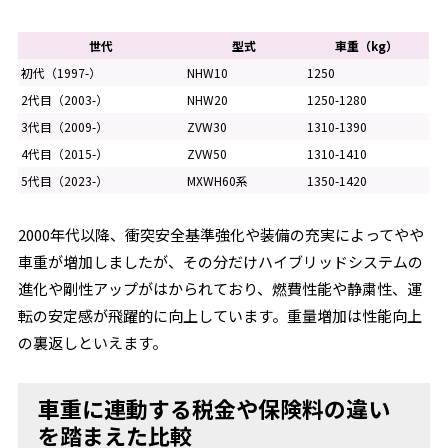
世代
型式
車重（kg）
初代（1997-）
NHW10
1250
2代目（2003-）
NHW20
1250-1280
3代目（2009-）
ZVW30
1310-1390
4代目（2015-）
ZVW50
1310-1410
5代目（2023-）
MXWH60系
1350-1420
2000年代以降、衝突安全基準強化や装備の充実によってやや
車重が増加しましたが、その分だけハイブリッドシステムの
進化や剛性アップがはかられており、燃費性能や静粛性、運
転の安定感が飛躍的に向上しています。重量増加は性能向上
の裏返しといえます。
車重に連動する税金や保険料の違い
を踏まえた比較